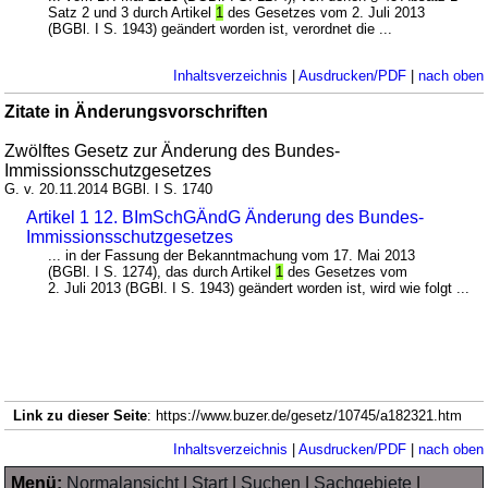
Satz 2 und 3 durch Artikel
1
des Gesetzes vom 2. Juli 2013
(BGBl. I S. 1943) geändert worden ist, verordnet die ...
Inhaltsverzeichnis
|
Ausdrucken/PDF
|
nach oben
Zitate in Änderungsvorschriften
Zwölftes Gesetz zur Änderung des Bundes-
Immissionsschutzgesetzes
G. v. 20.11.2014 BGBl. I S. 1740
Artikel 1 12. BImSchGÄndG Änderung des Bundes-
Immissionsschutzgesetzes
... in der Fassung der Bekanntmachung vom 17. Mai 2013
(BGBl. I S. 1274), das durch Artikel
1
des Gesetzes vom
2. Juli 2013 (BGBl. I S. 1943) geändert worden ist, wird wie folgt ...
Link zu dieser Seite
: https://www.buzer.de/gesetz/10745/a182321.htm
Inhaltsverzeichnis
|
Ausdrucken/PDF
|
nach oben
Menü:
Normalansicht
|
Start
|
Suchen
|
Sachgebiete
|