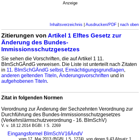
Anzeige
Inhaltsverzeichnis
|
Ausdrucken/PDF
|
nach oben
Zitierungen von
Artikel 1 Elftes Gesetz zur
Änderung des Bundes-
Immissionsschutzgesetzes
Sie sehen die Vorschriften, die auf Artikel 1 11.
BImSchGÄndG verweisen. Die Liste ist unterteilt nach Zitaten
in
11. BImSchGÄndG selbst
,
Ermächtigungsgrundlagen
,
anderen geltenden Titeln
,
Änderungsvorschriften
und in
aufgehobenen Titeln
.
Zitat in folgenden Normen
Verordnung zur Änderung der Sechzehnten Verordnung zur
Durchführung des Bundes-Immissionsschutzgesetzes
(Verkehrslärmschutzverordnung - 16. BImSchV)
V. v. 18.12.2014 BGBl. I S. 2269
Eingangsformel BImSchV16ÄndV
... vom 17. Mai 2013 (BGBl. I S. 1274), von denen § 43 Absatz 1