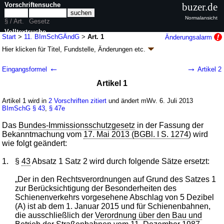
Vorschriftensuche
buzer.de
Normalansicht
§ / Art.
Gesetz
Volltextsuche
Start
>
11. BImSchGÄndG
>
Art. 1
Änderungsalarm
Hier klicken für
Titel, Fundstelle, Änderungen
etc.
nur in 11. BImSchGÄndG
Artikel 1 - Elftes Gesetz zur Änderung des
←
→
Eingangsformel
Artikel 2
Bundes-Immissionsschutzgesetzes (11.
Artikel 1
BImSchGÄndG
k.a.Abk.
)
G. v. 02.07.2013
BGBl. I S. 1943
(
Nr. 34
); Geltung ab 06.07.2013
Artikel 1 wird in
2 Vorschriften zitiert
und ändert mWv. 6. Juli 2013
BImSchG
§ 43
,
§ 47e
1 Änderung
|
Drucksachen / Entwurf / Begründung
|
wird in 2 Vorschriften zitiert
Das
Bundes-Immissionsschutzgesetz
in der Fassung der
Bekanntmachung vom
17. Mai 2013 (BGBl. I S. 1274
) wird
wie folgt geändert:
1.
§
43
Absatz 1 Satz 2 wird durch folgende Sätze ersetzt:
„Der in den Rechtsverordnungen auf Grund des Satzes 1
zur Berücksichtigung der Besonderheiten des
Schienenverkehrs vorgesehene Abschlag von 5 Dezibel
(A) ist ab dem 1. Januar 2015 und für Schienenbahnen,
die ausschließlich der
Verordnung über den Bau und