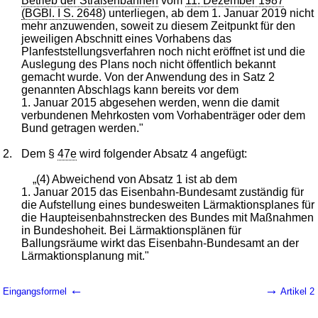
Betrieb der Straßenbahnen
vom
11. Dezember 1987
(BGBl. I S. 2648
) unterliegen, ab dem 1. Januar 2019 nicht
mehr anzuwenden, soweit zu diesem Zeitpunkt für den
jeweiligen Abschnitt eines Vorhabens das
Planfeststellungsverfahren noch nicht eröffnet ist und die
Auslegung des Plans noch nicht öffentlich bekannt
gemacht wurde. Von der Anwendung des in Satz 2
genannten Abschlags kann bereits vor dem
1. Januar 2015 abgesehen werden, wenn die damit
verbundenen Mehrkosten vom Vorhabenträger oder dem
Bund getragen werden."
2.
Dem §
47e
wird folgender Absatz 4 angefügt:
„(4) Abweichend von Absatz 1 ist ab dem
1. Januar 2015 das Eisenbahn-Bundesamt zuständig für
die Aufstellung eines bundesweiten Lärmaktionsplanes für
die Haupteisenbahnstrecken des Bundes mit Maßnahmen
in Bundeshoheit. Bei Lärmaktionsplänen für
Ballungsräume wirkt das Eisenbahn-Bundesamt an der
Lärmaktionsplanung mit."
←
→
Eingangsformel
Artikel 2