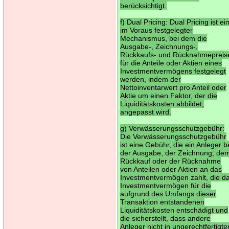
berücksichtigt.
f) Dual Pricing: Dual Pricing ist ei
im Voraus festgelegter
Mechanismus, bei dem die
Ausgabe-, Zeichnungs-,
Rückkaufs- und Rücknahmepreis
für die Anteile oder Aktien eines
Investmentvermögens festgelegt
werden, indem der
Nettoinventarwert pro Anteil oder
Aktie um einen Faktor, der die
Liquiditätskosten abbildet,
angepasst wird.
g) Verwässerungsschutzgebühr:
Die Verwässerungsschutzgebühr
ist eine Gebühr, die ein Anleger b
der Ausgabe, der Zeichnung, de
Rückkauf oder der Rücknahme
von Anteilen oder Aktien an das
Investmentvermögen zahlt, die d
Investmentvermögen für die
aufgrund des Umfangs dieser
Transaktion entstandenen
Liquiditätskosten entschädigt und
die sicherstellt, dass andere
Anleger nicht in ungerechtfertigte