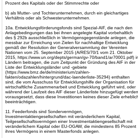
Prozent des Kapitals oder der Stimmrechte oder
b) als Mutter- und Tochterunternehmen, durch ein gleichartiges
Verhältnis oder als Schwesterunternehmen.
10a. Entwicklungsförderungsfonds sind Spezial-AIF, die nach den
Anlagebedingungen das bei ihnen angelegte Kapital vorbehaltlich
des § 292b ausschließlich in Vermögensgegenstände anlegen, die
messbar zur Erreichung von Zielen für nachhaltige Entwicklung
gemäß der Resolution der Generalversammlung der Vereinten
Nationen vom 25. September 2015 (A/RES/70/1 vom 21. Oktober
2015, https://www.un.org/depts/german/gv-70/band1/ar70001.pdf) i
Ländern beitragen, die zum Zeitpunkt der Gründung des AIF in der
Liste der Entwicklungsländer und -gebiete
(https://www.bmz.de/de/ministerium/zahlen-
fakten/odazahlen/hintergrund/dac-laenderliste-35294) enthalten
sind, die vom Ausschuss für Entwicklungshilfe der Organisation für
wirtschaftliche Zusammenarbeit und Entwicklung geführt wird, oder
während der Laufzeit des AIF dieser Länderliste hinzugefügt werden
vorausgesetzt, dass diese Investitionen keines dieser Ziele erheblic
beeinträchtigen.
11. Feederfonds sind Sondervermögen,
Investmentaktiengesellschaften mit veränderlichem Kapital,
Teilgesellschaftsvermögen einer Investmentaktiengesellschaft mit
veränderlichem Kapital oder EU-OGAW, die mindestens 85 Prozent
ihres Vermögens in einem Masterfonds anlegen.