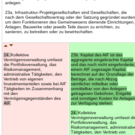
anlegen.
23a. Infrastruktur-Projektgesellschaften sind Gesellschaften, die
nach dem Gesellschaftsvertrag oder der Satzung gegründet wurden
um dem Funktionieren des Gemeinwesens dienende Einrichtungen,
Anlagen, Bauwerke oder jeweils Teile davon zu errichten, zu
sanieren, zu betreiben oder zu bewirtschaften.
24.
Kollektive
23b. Kapital des AIF ist das
Vermögensverwaltung umfasst
aggregierte eingebrachte Kapital
die Portfolioverwaltung, das
und das noch nicht eingeforderte
Risikomanagement,
einem AIF zugesagte Kapital,
administrative Tätigkeiten, den
berechnet auf der Grundlage der
Vertrieb von eigenen
Beträge, die nach Abzug
Investmentanteilen sowie bei AIF
sämtlicher mittelbar oder
Tätigkeiten im Zusammenhang
unmittelbar von den Anlegern
mit den
getragenen Gebühren, Entgelte
Vermögensgegenständen des
und sonstigen Kosten für Anlage
AIF.
zur Verfügung stehen.
24.
Kollektive
Vermögensverwaltung umfasst di
Portfolioverwaltung, das
Risikomanagement, administrativ
Tätigkeiten, den Vertrieb von