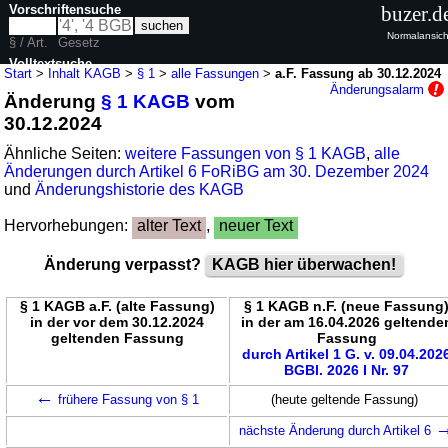
Vorschriftensuche
buzer.d
Normalansich
§ / Art.
Gesetz
Volltextsuche
Start
>
Inhalt KAGB
>
§ 1
>
alle Fassungen
>
a.F. Fassung ab 30.12.2024
Änderungsalarm
Änderung
§ 1 KAGB
vom
nur in KAGB
30.12.2024
Ähnliche Seiten:
weitere Fassungen von § 1 KAGB
,
alle
Änderungen durch Artikel 6 FoRiBG am 30. Dezember 2024
und
Änderungshistorie des KAGB
Hervorhebungen:
alter Text
,
neuer Text
Änderung verpasst?
KAGB hier überwachen!
§ 1 KAGB a.F. (alte Fassung)
§ 1 KAGB n.F. (neue Fassung
in der vor dem 30.12.2024
in der am 16.04.2026 geltende
geltenden Fassung
Fassung
durch Artikel 1 G. v. 09.04.202
BGBl. 2026 I Nr. 97
←
frühere Fassung von § 1
(heute geltende Fassung)
nächste Änderung durch Artikel 6