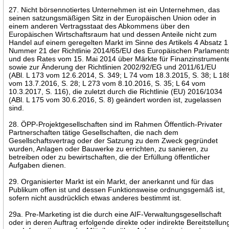
27. Nicht börsennotiertes Unternehmen ist ein Unternehmen, das
seinen satzungsmäßigen Sitz in der Europäischen Union oder in
einem anderen Vertragsstaat des Abkommens über den
Europäischen Wirtschaftsraum hat und dessen Anteile nicht zum
Handel auf einem geregelten Markt im Sinne des Artikels 4 Absatz 1
Nummer 21 der Richtlinie 2014/65/EU des Europäischen Parlament
und des Rates vom 15. Mai 2014 über Märkte für Finanzinstrument
sowie zur Änderung der Richtlinien 2002/92/EG und 2011/61/EU
(ABl. L 173 vom 12.6.2014, S. 349; L 74 vom 18.3.2015, S. 38; L 18
vom 13.7.2016, S. 28; L 273 vom 8.10.2016, S. 35; L 64 vom
10.3.2017, S. 116), die zuletzt durch die Richtlinie (EU) 2016/1034
(ABl. L 175 vom 30.6.2016, S. 8) geändert worden ist, zugelassen
sind.
28. ÖPP-Projektgesellschaften sind im Rahmen Öffentlich-Privater
Partnerschaften tätige Gesellschaften, die nach dem
Gesellschaftsvertrag oder der Satzung zu dem Zweck gegründet
wurden, Anlagen oder Bauwerke zu errichten, zu sanieren, zu
betreiben oder zu bewirtschaften, die der Erfüllung öffentlicher
Aufgaben dienen.
29. Organisierter Markt ist ein Markt, der anerkannt und für das
Publikum offen ist und dessen Funktionsweise ordnungsgemäß ist,
sofern nicht ausdrücklich etwas anderes bestimmt ist.
29a. Pre-Marketing ist die durch eine AIF-Verwaltungsgesellschaft
oder in deren Auftrag erfolgende direkte oder indirekte Bereitstellun