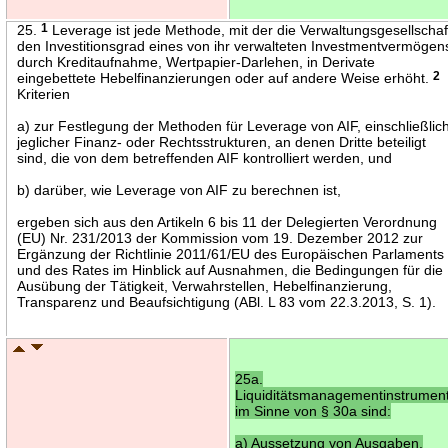
25.
1
Leverage ist jede Methode, mit der die Verwaltungsgesellschaf
den Investitionsgrad eines von ihr verwalteten Investmentvermögen
durch Kreditaufnahme, Wertpapier-Darlehen, in Derivate
eingebettete Hebelfinanzierungen oder auf andere Weise erhöht.
2
Kriterien
a) zur Festlegung der Methoden für Leverage von AIF, einschließlic
jeglicher Finanz- oder Rechtsstrukturen, an denen Dritte beteiligt
sind, die von dem betreffenden AIF kontrolliert werden, und
b) darüber, wie Leverage von AIF zu berechnen ist,
ergeben sich aus den Artikeln 6 bis 11 der Delegierten Verordnung
(EU) Nr. 231/2013 der Kommission vom 19. Dezember 2012 zur
Ergänzung der Richtlinie 2011/61/EU des Europäischen Parlaments
und des Rates im Hinblick auf Ausnahmen, die Bedingungen für die
Ausübung der Tätigkeit, Verwahrstellen, Hebelfinanzierung,
Transparenz und Beaufsichtigung (ABl. L 83 vom 22.3.2013, S. 1).
25a.
Liquiditätsmanagementinstrumen
im Sinne von § 30a sind:
a) Aussetzung von Ausgaben,