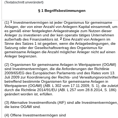
(Textabschnitt unverändert)
§ 1 Begriffsbestimmungen
(1)
1
Investmentvermögen ist jeder Organismus für gemeinsame
Anlagen, der von einer Anzahl von Anlegern Kapital einsammelt, um
es gemäß einer festgelegten Anlagestrategie zum Nutzen dieser
Anleger zu investieren und der kein operativ tätiges Unternehmen
außerhalb des Finanzsektors ist.
2
Eine Anzahl von Anlegern im
Sinne des Satzes 1 ist gegeben, wenn die Anlagebedingungen, die
Satzung oder der Gesellschaftsvertrag des Organismus für
gemeinsame Anlagen die Anzahl möglicher Anleger nicht auf einen
Anleger begrenzen.
(2) Organismen für gemeinsame Anlagen in Wertpapieren (OGAW)
sind Investmentvermögen, die die Anforderungen der Richtlinie
2009/65/EG des Europäischen Parlaments und des Rates vom 13.
Juli 2009 zur Koordinierung der Rechts- und Verwaltungsvorschrifte
betreffend bestimmte Organismen für gemeinsame Anlagen in
Wertpapieren (OGAW) (ABl. L 302 vom 17.11.2009, S. 1), die zuletz
durch die Richtlinie 2014/91/EU (ABl. L 257 vom 28.8.2014, S. 186)
geändert worden ist, erfüllen.
(3) Alternative Investmentfonds (AIF) sind alle Investmentvermögen
die keine OGAW sind.
(4) Offene Investmentvermögen sind