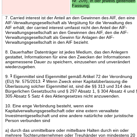
Nr. 209), in der jeweils geltenden
Fassung.
7. Carried interest ist der Anteil an den Gewinnen des AIF, den eine
AIF-Verwaltungsgesellschaft als Vergütung für die Verwaltung des
AIF erhält; der carried interest umfasst nicht den Anteil der AIF-
Verwaltungsgesellschaft an den Gewinnen des AIF, den die AIF-
Verwaltungsgesellschaft als Gewinn für Anlagen der AIF-
Verwaltungsgesellschaft in den AIF bezieht.
8. Dauerhafter Datenträger ist jedes Medium, das den Anlegern
gestattet, Informationen für eine den Zwecken der Informationen
angemessene Dauer zu speichern, einzusehen und unverändert
wiederzugeben.
9.
1
Eigenmittel sind Eigenmittel gemäß Artikel 72 der Verordnung
(EU) Nr. 575/2013.
2
Wenn Zweck einer Kapitalüberlassung die
Überlassung solcher Eigenmittel ist, sind die §§ 313 und 314 des
Bürgerlichen Gesetzbuchs und § 297 Absatz 1, § 304 Absatz 4 und 
305 Absatz 5 Satz 4 des Aktiengesetzes nicht anzuwenden.
10. Eine enge Verbindung besteht, wenn eine
Kapitalverwaltungsgesellschaft oder eine extern verwaltete
Investmentgesellschaft und eine andere natürliche oder juristische
Person verbunden sind
a) durch das unmittelbare oder mittelbare Halten durch ein oder
mehrere Tochterunternehmen oder Treuhänder von mindestens 20