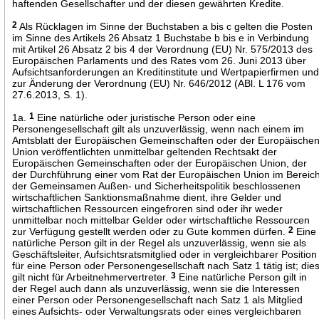
haftenden Gesellschafter und der diesen gewährten Kredite.
2
Als Rücklagen im Sinne der Buchstaben a bis c gelten die Posten
im Sinne des Artikels 26 Absatz 1 Buchstabe b bis e in Verbindung
mit Artikel 26 Absatz 2 bis 4 der Verordnung (EU) Nr. 575/2013 des
Europäischen Parlaments und des Rates vom 26. Juni 2013 über
Aufsichtsanforderungen an Kreditinstitute und Wertpapierfirmen un
zur Änderung der Verordnung (EU) Nr. 646/2012 (ABl. L 176 vom
27.6.2013, S. 1).
1a.
1
Eine natürliche oder juristische Person oder eine
Personengesellschaft gilt als unzuverlässig, wenn nach einem im
Amtsblatt der Europäischen Gemeinschaften oder der Europäische
Union veröffentlichten unmittelbar geltenden Rechtsakt der
Europäischen Gemeinschaften oder der Europäischen Union, der
der Durchführung einer vom Rat der Europäischen Union im Bereic
der Gemeinsamen Außen- und Sicherheitspolitik beschlossenen
wirtschaftlichen Sanktionsmaßnahme dient, ihre Gelder und
wirtschaftlichen Ressourcen eingefroren sind oder ihr weder
unmittelbar noch mittelbar Gelder oder wirtschaftliche Ressourcen
zur Verfügung gestellt werden oder zu Gute kommen dürfen.
2
Eine
natürliche Person gilt in der Regel als unzuverlässig, wenn sie als
Geschäftsleiter, Aufsichtsratsmitglied oder in vergleichbarer Position
für eine Person oder Personengesellschaft nach Satz 1 tätig ist; die
gilt nicht für Arbeitnehmervertreter.
3
Eine natürliche Person gilt in
der Regel auch dann als unzuverlässig, wenn sie die Interessen
einer Person oder Personengesellschaft nach Satz 1 als Mitglied
eines Aufsichts- oder Verwaltungsrats oder eines vergleichbaren