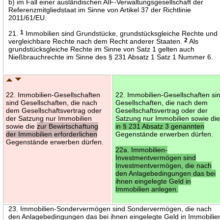
b) im Fall einer ausländischen AIF-Verwaltungsgesellschaft der
Referenzmitgliedstaat im Sinne von Artikel 37 der Richtlinie
2011/61/EU.
21.
1
Immobilien sind Grundstücke, grundstücksgleiche Rechte und
vergleichbare Rechte nach dem Recht anderer Staaten.
2
Als
grundstücksgleiche Rechte im Sinne von Satz 1 gelten auch
Nießbrauchrechte im Sinne des § 231 Absatz 1 Satz 1 Nummer 6.
22. Immobilien-Gesellschaften
22. Immobilien-Gesellschaften si
sind Gesellschaften, die nach
Gesellschaften, die nach dem
dem Gesellschaftsvertrag oder
Gesellschaftsvertrag oder der
der Satzung nur Immobilien
Satzung nur Immobilien sowie di
sowie die
zur Bewirtschaftung
in § 231 Absatz 3 genannten
der Immobilien erforderlichen
Gegenstände erwerben dürfen.
Gegenstände erwerben dürfen.
22a. Immobilien-
Investmentvermögen sind
Investmentvermögen, die nach
den Anlagebedingungen das bei
ihnen eingelegte Geld in
Immobilien anlegen.
23. Immobilien-Sondervermögen sind Sondervermögen, die nach
den Anlagebedingungen das bei ihnen eingelegte Geld in Immobilie