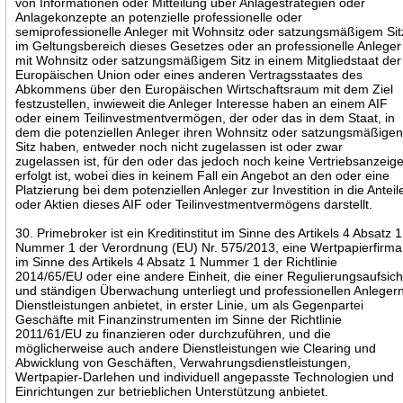
von Informationen oder Mitteilung über Anlagestrategien oder
Anlagekonzepte an potenzielle professionelle oder
semiprofessionelle Anleger mit Wohnsitz oder satzungsmäßigem Sit
im Geltungsbereich dieses Gesetzes oder an professionelle Anleger
mit Wohnsitz oder satzungsmäßigem Sitz in einem Mitgliedstaat der
Europäischen Union oder eines anderen Vertragsstaates des
Abkommens über den Europäischen Wirtschaftsraum mit dem Ziel
festzustellen, inwieweit die Anleger Interesse haben an einem AIF
oder einem Teilinvestmentvermögen, der oder das in dem Staat, in
dem die potenziellen Anleger ihren Wohnsitz oder satzungsmäßige
Sitz haben, entweder noch nicht zugelassen ist oder zwar
zugelassen ist, für den oder das jedoch noch keine Vertriebsanzeig
erfolgt ist, wobei dies in keinem Fall ein Angebot an den oder eine
Platzierung bei dem potenziellen Anleger zur Investition in die Anteil
oder Aktien dieses AIF oder Teilinvestmentvermögens darstellt.
30. Primebroker ist ein Kreditinstitut im Sinne des Artikels 4 Absatz 1
Nummer 1 der Verordnung (EU) Nr. 575/2013, eine Wertpapierfirma
im Sinne des Artikels 4 Absatz 1 Nummer 1 der Richtlinie
2014/65/EU oder eine andere Einheit, die einer Regulierungsaufsich
und ständigen Überwachung unterliegt und professionellen Anleger
Dienstleistungen anbietet, in erster Linie, um als Gegenpartei
Geschäfte mit Finanzinstrumenten im Sinne der Richtlinie
2011/61/EU zu finanzieren oder durchzuführen, und die
möglicherweise auch andere Dienstleistungen wie Clearing und
Abwicklung von Geschäften, Verwahrungsdienstleistungen,
Wertpapier-Darlehen und individuell angepasste Technologien und
Einrichtungen zur betrieblichen Unterstützung anbietet.