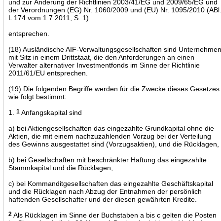
und zur Änderung der Richtlinien 2003/41/EG und 2009/65/EG und
der Verordnungen (EG) Nr. 1060/2009 und (EU) Nr. 1095/2010 (ABl
L 174 vom 1.7.2011, S. 1)
entsprechen.
(18) Ausländische AIF-Verwaltungsgesellschaften sind Unternehme
mit Sitz in einem Drittstaat, die den Anforderungen an einen
Verwalter alternativer Investmentfonds im Sinne der Richtlinie
2011/61/EU entsprechen.
(19) Die folgenden Begriffe werden für die Zwecke dieses Gesetzes
wie folgt bestimmt:
1.
1
Anfangskapital sind
a) bei Aktiengesellschaften das eingezahlte Grundkapital ohne die
Aktien, die mit einem nachzuzahlenden Vorzug bei der Verteilung
des Gewinns ausgestattet sind (Vorzugsaktien), und die Rücklagen,
b) bei Gesellschaften mit beschränkter Haftung das eingezahlte
Stammkapital und die Rücklagen,
c) bei Kommanditgesellschaften das eingezahlte Geschäftskapital
und die Rücklagen nach Abzug der Entnahmen der persönlich
haftenden Gesellschafter und der diesen gewährten Kredite.
2
Als Rücklagen im Sinne der Buchstaben a bis c gelten die Posten