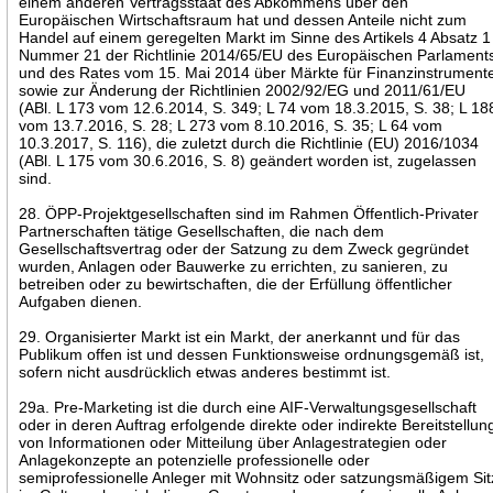
einem anderen Vertragsstaat des Abkommens über den
Europäischen Wirtschaftsraum hat und dessen Anteile nicht zum
Handel auf einem geregelten Markt im Sinne des Artikels 4 Absatz 1
Nummer 21 der Richtlinie 2014/65/EU des Europäischen Parlament
und des Rates vom 15. Mai 2014 über Märkte für Finanzinstrument
sowie zur Änderung der Richtlinien 2002/92/EG und 2011/61/EU
(ABl. L 173 vom 12.6.2014, S. 349; L 74 vom 18.3.2015, S. 38; L 18
vom 13.7.2016, S. 28; L 273 vom 8.10.2016, S. 35; L 64 vom
10.3.2017, S. 116), die zuletzt durch die Richtlinie (EU) 2016/1034
(ABl. L 175 vom 30.6.2016, S. 8) geändert worden ist, zugelassen
sind.
28. ÖPP-Projektgesellschaften sind im Rahmen Öffentlich-Privater
Partnerschaften tätige Gesellschaften, die nach dem
Gesellschaftsvertrag oder der Satzung zu dem Zweck gegründet
wurden, Anlagen oder Bauwerke zu errichten, zu sanieren, zu
betreiben oder zu bewirtschaften, die der Erfüllung öffentlicher
Aufgaben dienen.
29. Organisierter Markt ist ein Markt, der anerkannt und für das
Publikum offen ist und dessen Funktionsweise ordnungsgemäß ist,
sofern nicht ausdrücklich etwas anderes bestimmt ist.
29a. Pre-Marketing ist die durch eine AIF-Verwaltungsgesellschaft
oder in deren Auftrag erfolgende direkte oder indirekte Bereitstellun
von Informationen oder Mitteilung über Anlagestrategien oder
Anlagekonzepte an potenzielle professionelle oder
semiprofessionelle Anleger mit Wohnsitz oder satzungsmäßigem Sit