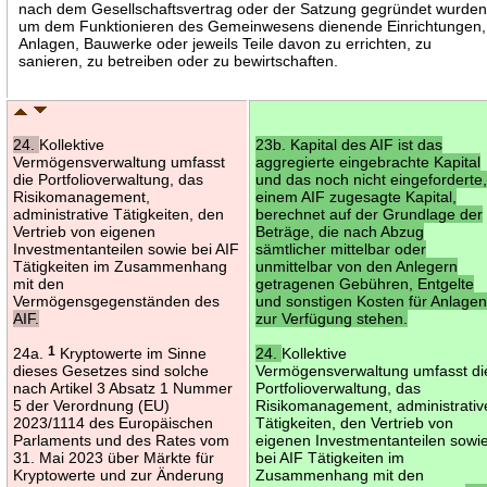
nach dem Gesellschaftsvertrag oder der Satzung gegründet wurden
um dem Funktionieren des Gemeinwesens dienende Einrichtungen,
Anlagen, Bauwerke oder jeweils Teile davon zu errichten, zu
sanieren, zu betreiben oder zu bewirtschaften.
24.
Kollektive
23b. Kapital des AIF ist das
Vermögensverwaltung umfasst
aggregierte eingebrachte Kapital
die Portfolioverwaltung, das
und das noch nicht eingeforderte
Risikomanagement,
einem AIF zugesagte Kapital,
administrative Tätigkeiten, den
berechnet auf der Grundlage der
Vertrieb von eigenen
Beträge, die nach Abzug
Investmentanteilen sowie bei AIF
sämtlicher mittelbar oder
Tätigkeiten im Zusammenhang
unmittelbar von den Anlegern
mit den
getragenen Gebühren, Entgelte
Vermögensgegenständen des
und sonstigen Kosten für Anlage
AIF.
zur Verfügung stehen.
24a.
1
Kryptowerte im Sinne
24.
Kollektive
dieses Gesetzes sind solche
Vermögensverwaltung umfasst di
nach Artikel 3 Absatz 1 Nummer
Portfolioverwaltung, das
5 der Verordnung (EU)
Risikomanagement, administrativ
2023/1114 des Europäischen
Tätigkeiten, den Vertrieb von
Parlaments und des Rates vom
eigenen Investmentanteilen sowi
31. Mai 2023 über Märkte für
bei AIF Tätigkeiten im
Kryptowerte und zur Änderung
Zusammenhang mit den