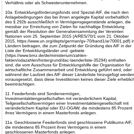
Verhältnis oder als Schwesterunternehmen.
10a. Entwicklungsförderungsfonds sind Spezial-AIF, die nach den
Anlagebedingungen das bei ihnen angelegte Kapital vorbehaltlich
des § 292b ausschließlich in Vermögensgegenstände anlegen, die
messbar zur Erreichung von Zielen für nachhaltige Entwicklung
gemäß der Resolution der Generalversammlung der Vereinten
Nationen vom 25. September 2015 (A/RES/70/1 vom 21. Oktober
2015, https://www.un.org/depts/german/gv-70/band1/ar70001.pdf) i
Ländern beitragen, die zum Zeitpunkt der Gründung des AIF in der
Liste der Entwicklungsländer und -gebiete
(https://www.bmz.de/de/ministerium/zahlen-
fakten/odazahlen/hintergrund/dac-laenderliste-35294) enthalten
sind, die vom Ausschuss für Entwicklungshilfe der Organisation für
wirtschaftliche Zusammenarbeit und Entwicklung geführt wird, oder
während der Laufzeit des AIF dieser Länderliste hinzugefügt werden
vorausgesetzt, dass diese Investitionen keines dieser Ziele erheblic
beeinträchtigen.
11. Feederfonds sind Sondervermögen,
Investmentaktiengesellschaften mit veränderlichem Kapital,
Teilgesellschaftsvermögen einer Investmentaktiengesellschaft mit
veränderlichem Kapital oder EU-OGAW, die mindestens 85 Prozent
ihres Vermögens in einem Masterfonds anlegen.
11a. Geschlossene Feederfonds sind geschlossene Publikums-AIF,
die mindestens 85 Prozent ihres Vermögens in einem
geschlossenen Masterfonds anlegen.