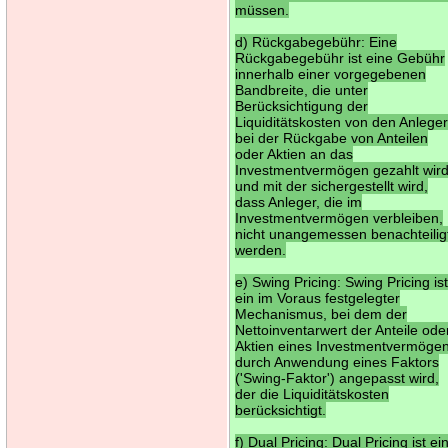
müssen.
d) Rückgabegebühr: Eine
Rückgabegebühr ist eine Gebühr
innerhalb einer vorgegebenen
Bandbreite, die unter
Berücksichtigung der
Liquiditätskosten von den Anlege
bei der Rückgabe von Anteilen
oder Aktien an das
Investmentvermögen gezahlt wir
und mit der sichergestellt wird,
dass Anleger, die im
Investmentvermögen verbleiben,
nicht unangemessen benachteilig
werden.
e) Swing Pricing: Swing Pricing is
ein im Voraus festgelegter
Mechanismus, bei dem der
Nettoinventarwert der Anteile ode
Aktien eines Investmentvermöge
durch Anwendung eines Faktors
('Swing-Faktor') angepasst wird,
der die Liquiditätskosten
berücksichtigt.
f) Dual Pricing: Dual Pricing ist ei