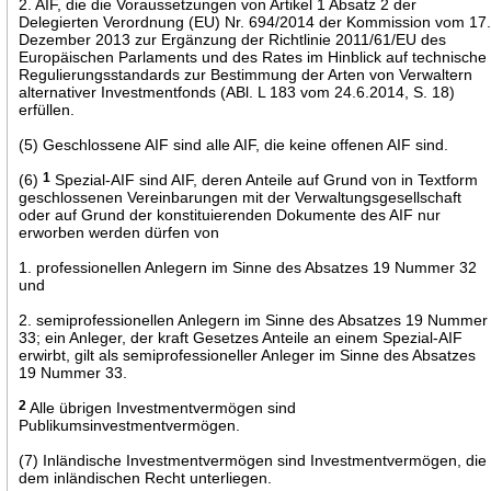
2. AIF, die die Voraussetzungen von Artikel 1 Absatz 2 der
Delegierten Verordnung (EU) Nr. 694/2014 der Kommission vom 17
Dezember 2013 zur Ergänzung der Richtlinie 2011/61/EU des
Europäischen Parlaments und des Rates im Hinblick auf technische
Regulierungsstandards zur Bestimmung der Arten von Verwaltern
alternativer Investmentfonds (ABl. L 183 vom 24.6.2014, S. 18)
erfüllen.
(5) Geschlossene AIF sind alle AIF, die keine offenen AIF sind.
(6)
1
Spezial-AIF sind AIF, deren Anteile auf Grund von in Textform
geschlossenen Vereinbarungen mit der Verwaltungsgesellschaft
oder auf Grund der konstituierenden Dokumente des AIF nur
erworben werden dürfen von
1. professionellen Anlegern im Sinne des Absatzes 19 Nummer 32
und
2. semiprofessionellen Anlegern im Sinne des Absatzes 19 Nummer
33; ein Anleger, der kraft Gesetzes Anteile an einem Spezial-AIF
erwirbt, gilt als semiprofessioneller Anleger im Sinne des Absatzes
19 Nummer 33.
2
Alle übrigen Investmentvermögen sind
Publikumsinvestmentvermögen.
(7) Inländische Investmentvermögen sind Investmentvermögen, die
dem inländischen Recht unterliegen.