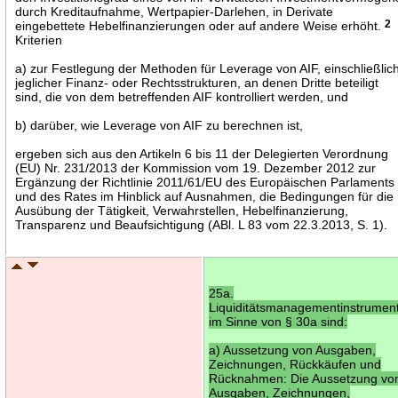
durch Kreditaufnahme, Wertpapier-Darlehen, in Derivate
eingebettete Hebelfinanzierungen oder auf andere Weise erhöht.
2
Kriterien
a) zur Festlegung der Methoden für Leverage von AIF, einschließlic
jeglicher Finanz- oder Rechtsstrukturen, an denen Dritte beteiligt
sind, die von dem betreffenden AIF kontrolliert werden, und
b) darüber, wie Leverage von AIF zu berechnen ist,
ergeben sich aus den Artikeln 6 bis 11 der Delegierten Verordnung
(EU) Nr. 231/2013 der Kommission vom 19. Dezember 2012 zur
Ergänzung der Richtlinie 2011/61/EU des Europäischen Parlaments
und des Rates im Hinblick auf Ausnahmen, die Bedingungen für die
Ausübung der Tätigkeit, Verwahrstellen, Hebelfinanzierung,
Transparenz und Beaufsichtigung (ABl. L 83 vom 22.3.2013, S. 1).
25a.
Liquiditätsmanagementinstrumen
im Sinne von § 30a sind:
a) Aussetzung von Ausgaben,
Zeichnungen, Rückkäufen und
Rücknahmen: Die Aussetzung vo
Ausgaben, Zeichnungen,