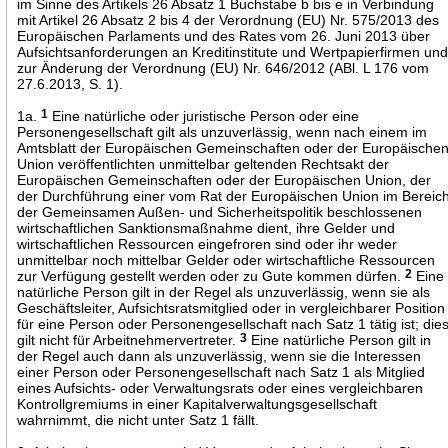
im Sinne des Artikels 26 Absatz 1 Buchstabe b bis e in Verbindung
mit Artikel 26 Absatz 2 bis 4 der Verordnung (EU) Nr. 575/2013 des
Europäischen Parlaments und des Rates vom 26. Juni 2013 über
Aufsichtsanforderungen an Kreditinstitute und Wertpapierfirmen un
zur Änderung der Verordnung (EU) Nr. 646/2012 (ABl. L 176 vom
27.6.2013, S. 1).
1a.
1
Eine natürliche oder juristische Person oder eine
Personengesellschaft gilt als unzuverlässig, wenn nach einem im
Amtsblatt der Europäischen Gemeinschaften oder der Europäische
Union veröffentlichten unmittelbar geltenden Rechtsakt der
Europäischen Gemeinschaften oder der Europäischen Union, der
der Durchführung einer vom Rat der Europäischen Union im Bereic
der Gemeinsamen Außen- und Sicherheitspolitik beschlossenen
wirtschaftlichen Sanktionsmaßnahme dient, ihre Gelder und
wirtschaftlichen Ressourcen eingefroren sind oder ihr weder
unmittelbar noch mittelbar Gelder oder wirtschaftliche Ressourcen
zur Verfügung gestellt werden oder zu Gute kommen dürfen.
2
Eine
natürliche Person gilt in der Regel als unzuverlässig, wenn sie als
Geschäftsleiter, Aufsichtsratsmitglied oder in vergleichbarer Position
für eine Person oder Personengesellschaft nach Satz 1 tätig ist; die
gilt nicht für Arbeitnehmervertreter.
3
Eine natürliche Person gilt in
der Regel auch dann als unzuverlässig, wenn sie die Interessen
einer Person oder Personengesellschaft nach Satz 1 als Mitglied
eines Aufsichts- oder Verwaltungsrats oder eines vergleichbaren
Kontrollgremiums in einer Kapitalverwaltungsgesellschaft
wahrnimmt, die nicht unter Satz 1 fällt.