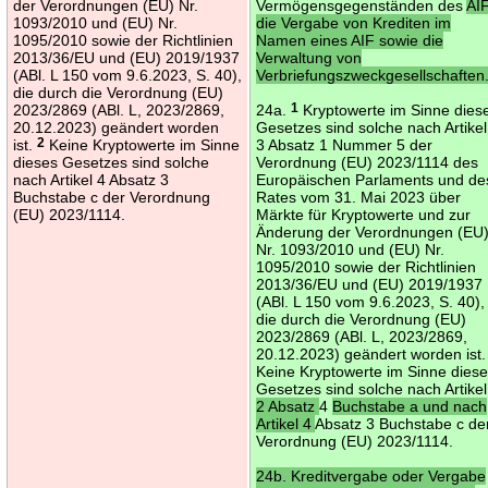
der Verordnungen (EU) Nr.
Vermögensgegenständen des
AIF
1093/2010 und (EU) Nr.
die Vergabe von Krediten im
1095/2010 sowie der Richtlinien
Namen eines AIF sowie die
2013/36/EU und (EU) 2019/1937
Verwaltung von
(ABl. L 150 vom 9.6.2023, S. 40),
Verbriefungszweckgesellschaften
die durch die Verordnung (EU)
2023/2869 (ABl. L, 2023/2869,
24a.
1
Kryptowerte im Sinne dies
20.12.2023) geändert worden
Gesetzes sind solche nach Artikel
ist.
2
Keine Kryptowerte im Sinne
3 Absatz 1 Nummer 5 der
dieses Gesetzes sind solche
Verordnung (EU) 2023/1114 des
nach Artikel 4 Absatz 3
Europäischen Parlaments und de
Buchstabe c der Verordnung
Rates vom 31. Mai 2023 über
(EU) 2023/1114.
Märkte für Kryptowerte und zur
Änderung der Verordnungen (EU
Nr. 1093/2010 und (EU) Nr.
1095/2010 sowie der Richtlinien
2013/36/EU und (EU) 2019/1937
(ABl. L 150 vom 9.6.2023, S. 40),
die durch die Verordnung (EU)
2023/2869 (ABl. L, 2023/2869,
20.12.2023) geändert worden ist
Keine Kryptowerte im Sinne dies
Gesetzes sind solche nach Artikel
2 Absatz
4
Buchstabe a und nach
Artikel 4
Absatz 3 Buchstabe c de
Verordnung (EU) 2023/1114.
24b. Kreditvergabe oder Vergabe