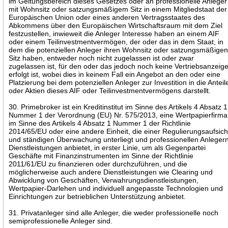
im Geltungsbereich dieses Gesetzes oder an professionelle Anleger
mit Wohnsitz oder satzungsmäßigem Sitz in einem Mitgliedstaat der
Europäischen Union oder eines anderen Vertragsstaates des
Abkommens über den Europäischen Wirtschaftsraum mit dem Ziel
festzustellen, inwieweit die Anleger Interesse haben an einem AIF
oder einem Teilinvestmentvermögen, der oder das in dem Staat, in
dem die potenziellen Anleger ihren Wohnsitz oder satzungsmäßige
Sitz haben, entweder noch nicht zugelassen ist oder zwar
zugelassen ist, für den oder das jedoch noch keine Vertriebsanzeig
erfolgt ist, wobei dies in keinem Fall ein Angebot an den oder eine
Platzierung bei dem potenziellen Anleger zur Investition in die Anteil
oder Aktien dieses AIF oder Teilinvestmentvermögens darstellt.
30. Primebroker ist ein Kreditinstitut im Sinne des Artikels 4 Absatz 1
Nummer 1 der Verordnung (EU) Nr. 575/2013, eine Wertpapierfirma
im Sinne des Artikels 4 Absatz 1 Nummer 1 der Richtlinie
2014/65/EU oder eine andere Einheit, die einer Regulierungsaufsich
und ständigen Überwachung unterliegt und professionellen Anleger
Dienstleistungen anbietet, in erster Linie, um als Gegenpartei
Geschäfte mit Finanzinstrumenten im Sinne der Richtlinie
2011/61/EU zu finanzieren oder durchzuführen, und die
möglicherweise auch andere Dienstleistungen wie Clearing und
Abwicklung von Geschäften, Verwahrungsdienstleistungen,
Wertpapier-Darlehen und individuell angepasste Technologien und
Einrichtungen zur betrieblichen Unterstützung anbietet.
31. Privatanleger sind alle Anleger, die weder professionelle noch
semiprofessionelle Anleger sind.