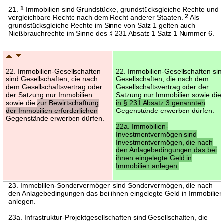
21.
1
Immobilien sind Grundstücke, grundstücksgleiche Rechte und
vergleichbare Rechte nach dem Recht anderer Staaten.
2
Als
grundstücksgleiche Rechte im Sinne von Satz 1 gelten auch
Nießbrauchrechte im Sinne des § 231 Absatz 1 Satz 1 Nummer 6.
22. Immobilien-Gesellschaften
22. Immobilien-Gesellschaften si
sind Gesellschaften, die nach
Gesellschaften, die nach dem
dem Gesellschaftsvertrag oder
Gesellschaftsvertrag oder der
der Satzung nur Immobilien
Satzung nur Immobilien sowie di
sowie die
zur Bewirtschaftung
in § 231 Absatz 3 genannten
der Immobilien erforderlichen
Gegenstände erwerben dürfen.
Gegenstände erwerben dürfen.
22a. Immobilien-
Investmentvermögen sind
Investmentvermögen, die nach
den Anlagebedingungen das bei
ihnen eingelegte Geld in
Immobilien anlegen.
23. Immobilien-Sondervermögen sind Sondervermögen, die nach
den Anlagebedingungen das bei ihnen eingelegte Geld in Immobilie
anlegen.
23a. Infrastruktur-Projektgesellschaften sind Gesellschaften, die