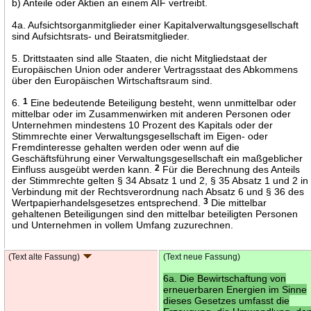
b) Anteile oder Aktien an einem AIF vertreibt.
4a. Aufsichtsorganmitglieder einer Kapitalverwaltungsgesellschaft
sind Aufsichtsrats- und Beiratsmitglieder.
5. Drittstaaten sind alle Staaten, die nicht Mitgliedstaat der
Europäischen Union oder anderer Vertragsstaat des Abkommens
über den Europäischen Wirtschaftsraum sind.
6.
1
Eine bedeutende Beteiligung besteht, wenn unmittelbar oder
mittelbar oder im Zusammenwirken mit anderen Personen oder
Unternehmen mindestens 10 Prozent des Kapitals oder der
Stimmrechte einer Verwaltungsgesellschaft im Eigen- oder
Fremdinteresse gehalten werden oder wenn auf die
Geschäftsführung einer Verwaltungsgesellschaft ein maßgeblicher
Einfluss ausgeübt werden kann.
2
Für die Berechnung des Anteils
der Stimmrechte gelten § 34 Absatz 1 und 2, § 35 Absatz 1 und 2 in
Verbindung mit der Rechtsverordnung nach Absatz 6 und § 36 des
Wertpapierhandelsgesetzes entsprechend.
3
Die mittelbar
gehaltenen Beteiligungen sind den mittelbar beteiligten Personen
und Unternehmen in vollem Umfang zuzurechnen.
(Text alte Fassung)
(Text neue Fassung)
6a. Die Bewirtschaftung von
erneuerbaren Energien im Sinne
dieses Gesetzes umfasst die