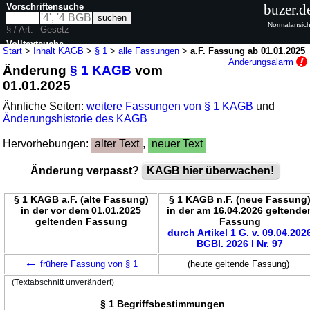
Vorschriftensuche
buzer.d
Normalansich
§ / Art.
Gesetz
Volltextsuche
Start
>
Inhalt KAGB
>
§ 1
>
alle Fassungen
>
a.F. Fassung ab 01.01.2025
Änderungsalarm
Änderung
§ 1 KAGB
vom
nur in KAGB
01.01.2025
Ähnliche Seiten:
weitere Fassungen von § 1 KAGB
und
Änderungshistorie des KAGB
Hervorhebungen:
alter Text
,
neuer Text
Änderung verpasst?
KAGB hier überwachen!
§ 1 KAGB a.F. (alte Fassung)
§ 1 KAGB n.F. (neue Fassung
in der vor dem 01.01.2025
in der am 16.04.2026 geltende
geltenden Fassung
Fassung
durch Artikel 1 G. v. 09.04.202
BGBl. 2026 I Nr. 97
←
frühere Fassung von § 1
(heute geltende Fassung)
(Textabschnitt unverändert)
§ 1 Begriffsbestimmungen