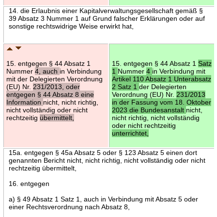
14. die Erlaubnis einer Kapitalverwaltungsgesellschaft gemäß §
39 Absatz 3 Nummer 1 auf Grund falscher Erklärungen oder auf
sonstige rechtswidrige Weise erwirkt hat,
15. entgegen § 44 Absatz 1
15. entgegen § 44 Absatz 1
Satz
Nummer
4, auch
in Verbindung
1
Nummer
4
in Verbindung mit
mit der Delegierten Verordnung
Artikel 110 Absatz 1 Unterabsatz
(EU) Nr.
231/2013, oder
2 Satz 1
der Delegierten
entgegen § 44 Absatz 8 eine
Verordnung (EU) Nr.
231/2013
Information
nicht, nicht richtig,
in der Fassung vom 18. Oktober
nicht vollständig oder nicht
2023 die Bundesanstalt
nicht,
rechtzeitig
übermittelt,
nicht richtig, nicht vollständig
oder nicht rechtzeitig
unterrichtet,
15a. entgegen § 45a Absatz 5 oder § 123 Absatz 5 einen dort
genannten Bericht nicht, nicht richtig, nicht vollständig oder nicht
rechtzeitig übermittelt,
16. entgegen
a) § 49 Absatz 1 Satz 1, auch in Verbindung mit Absatz 5 oder
einer Rechtsverordnung nach Absatz 8,