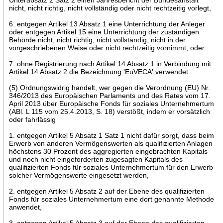
nicht, nicht richtig, nicht vollständig oder nicht rechtzeitig vorlegt,
6. entgegen Artikel 13 Absatz 1 eine Unterrichtung der Anleger
oder entgegen Artikel 15 eine Unterrichtung der zuständigen
Behörde nicht, nicht richtig, nicht vollständig, nicht in der
vorgeschriebenen Weise oder nicht rechtzeitig vornimmt, oder
7. ohne Registrierung nach Artikel 14 Absatz 1 in Verbindung mit
Artikel 14 Absatz 2 die Bezeichnung 'EuVECA' verwendet.
(5) Ordnungswidrig handelt, wer gegen die Verordnung (EU) Nr.
346/2013 des Europäischen Parlaments und des Rates vom 17.
April 2013 über Europäische Fonds für soziales Unternehmertum
(ABl. L 115 vom 25.4.2013, S. 18) verstößt, indem er vorsätzlich
oder fahrlässig
1. entgegen Artikel 5 Absatz 1 Satz 1 nicht dafür sorgt, dass beim
Erwerb von anderen Vermögenswerten als qualifizierten Anlagen
höchstens 30 Prozent des aggregierten eingebrachten Kapitals
und noch nicht eingeforderten zugesagten Kapitals des
qualifizierten Fonds für soziales Unternehmertum für den Erwerb
solcher Vermögenswerte eingesetzt werden,
2. entgegen Artikel 5 Absatz 2 auf der Ebene des qualifizierten
Fonds für soziales Unternehmertum eine dort genannte Methode
anwendet,
3. entgegen Artikel 5 Absatz 3 auf der Ebene des qualifizierten