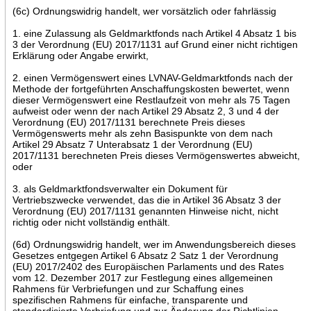
(6c) Ordnungswidrig handelt, wer vorsätzlich oder fahrlässig
1. eine Zulassung als Geldmarktfonds nach Artikel 4 Absatz 1 bis
3 der Verordnung (EU) 2017/1131 auf Grund einer nicht richtigen
Erklärung oder Angabe erwirkt,
2. einen Vermögenswert eines LVNAV-Geldmarktfonds nach der
Methode der fortgeführten Anschaffungskosten bewertet, wenn
dieser Vermögenswert eine Restlaufzeit von mehr als 75 Tagen
aufweist oder wenn der nach Artikel 29 Absatz 2, 3 und 4 der
Verordnung (EU) 2017/1131 berechnete Preis dieses
Vermögenswerts mehr als zehn Basispunkte von dem nach
Artikel 29 Absatz 7 Unterabsatz 1 der Verordnung (EU)
2017/1131 berechneten Preis dieses Vermögenswertes abweicht,
oder
3. als Geldmarktfondsverwalter ein Dokument für
Vertriebszwecke verwendet, das die in Artikel 36 Absatz 3 der
Verordnung (EU) 2017/1131 genannten Hinweise nicht, nicht
richtig oder nicht vollständig enthält.
(6d) Ordnungswidrig handelt, wer im Anwendungsbereich dieses
Gesetzes entgegen Artikel 6 Absatz 2 Satz 1 der Verordnung
(EU) 2017/2402 des Europäischen Parlaments und des Rates
vom 12. Dezember 2017 zur Festlegung eines allgemeinen
Rahmens für Verbriefungen und zur Schaffung eines
spezifischen Rahmens für einfache, transparente und
standardisierte Verbriefung und zur Änderung der Richtlinien