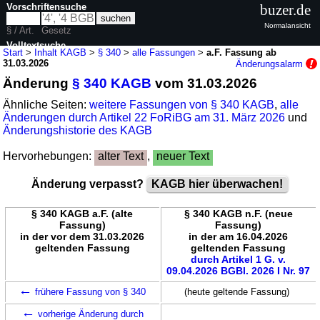
Vorschriftensuche
buzer.de
Normalansicht
§ / Art.
Gesetz
Volltextsuche
Start
>
Inhalt KAGB
>
§ 340
>
alle Fassungen
>
a.F. Fassung ab
31.03.2026
Änderungsalarm
nur in KAGB
Änderung
§ 340 KAGB
vom 31.03.2026
Ähnliche Seiten:
weitere Fassungen von § 340 KAGB
,
alle
Änderungen durch Artikel 22 FoRiBG am 31. März 2026
und
Änderungshistorie des KAGB
Hervorhebungen:
alter Text
,
neuer Text
Änderung verpasst?
KAGB hier überwachen!
§ 340 KAGB a.F. (alte
§ 340 KAGB n.F. (neue
Fassung)
Fassung)
in der vor dem 31.03.2026
in der am 16.04.2026
geltenden Fassung
geltenden Fassung
durch Artikel 1 G. v.
09.04.2026 BGBl. 2026 I Nr. 97
←
frühere Fassung von § 340
(heute geltende Fassung)
←
vorherige Änderung durch