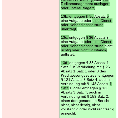
Risikomanagement auslagert
oder unterauslagert,
13b. entgegen § 36
Absatz
5
eine Aufgabe oder
eine Dienst-
oder Nebendienstleistung
überträgt,
13c.
entgegen
§ 36
Absatz 9
eine Aufgabe
oder eine Dienst-
oder Nebendienstleistung
nicht
richtig oder nicht vollständig
auflistet,
13d.
entgegen § 38 Absatz 1
Satz 2 in Verbindung mit § 26
Absatz 1 Satz 1 oder 3 des
Kreditwesengesetzes, entgegen
§ 121 Absatz 3 Satz 4, auch in
Verbindung mit § 148 Absatz
1
Satz
1, oder entgegen § 136
Absatz 3 Satz 4, auch in
Verbindung mit § 159 Satz 2,
einen dort genannten Bericht
nicht, nicht richtig, nicht
vollständig oder nicht rechtzeitig
einreicht,