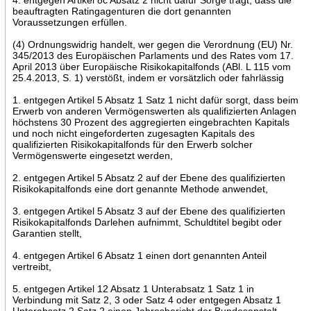
beauftragten Ratingagenturen die dort genannten
Voraussetzungen erfüllen.
(4) Ordnungswidrig handelt, wer gegen die Verordnung (EU) Nr.
345/2013 des Europäischen Parlaments und des Rates vom 17.
April 2013 über Europäische Risikokapitalfonds (ABl. L 115 vom
25.4.2013, S. 1) verstößt, indem er vorsätzlich oder fahrlässig
1. entgegen Artikel 5 Absatz 1 Satz 1 nicht dafür sorgt, dass beim
Erwerb von anderen Vermögenswerten als qualifizierten Anlagen
höchstens 30 Prozent des aggregierten eingebrachten Kapitals
und noch nicht eingeforderten zugesagten Kapitals des
qualifizierten Risikokapitalfonds für den Erwerb solcher
Vermögenswerte eingesetzt werden,
2. entgegen Artikel 5 Absatz 2 auf der Ebene des qualifizierten
Risikokapitalfonds eine dort genannte Methode anwendet,
3. entgegen Artikel 5 Absatz 3 auf der Ebene des qualifizierten
Risikokapitalfonds Darlehen aufnimmt, Schuldtitel begibt oder
Garantien stellt,
4. entgegen Artikel 6 Absatz 1 einen dort genannten Anteil
vertreibt,
5. entgegen Artikel 12 Absatz 1 Unterabsatz 1 Satz 1 in
Verbindung mit Satz 2, 3 oder Satz 4 oder entgegen Absatz 1
Unterabsatz 2 Satz 2 einen Jahresbericht der Bundesanstalt