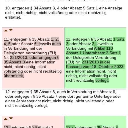
10. entgegen § 34 Absatz 3, 4 oder Absatz 5 Satz 1 eine Anzeige
nicht, nicht richtig, nicht vollständig oder nicht rechtzeitig
erstattet,
11. entgegen § 35 Absatz
1, 2,
11. entgegen § 35 Absatz
1 Satz
4, 5
oder Absatz
6,
jeweils
auch
2
oder Absatz
2,
jeweils in
in Verbindung mit der
Verbindung mit
Artikel 110
Delegierten Verordnung (EU)
Absatz 1 Unterabsatz 2 Satz 1
Nr.
231/2013, oder entgegen §
der Delegierten Verordnung
35 Absatz 9
eine Information
(EU) Nr.
231/2013 in der
nicht, nicht richtig, nicht
Fassung vom 18. Oktober 2023,
vollständig oder nicht rechtzeitig
eine Information nicht, nicht
übermittelt,
richtig, nicht vollständig oder
nicht rechtzeitig
vorlegt,
12. entgegen § 35 Absatz 3, auch in Verbindung mit Absatz 6,
oder entgegen § 35 Absatz 7 eine dort genannte Unterlage oder
einen Jahresbericht nicht, nicht richtig, nicht vollständig oder
nicht rechtzeitig vorlegt,
13.
entgegen §
36
Absatz 1
12a.
entgegen §
35
Absatz
4