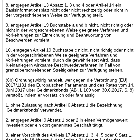
8. entgegen Artikel 13 Absatz 1, 3 und 4 oder Artikel 14 ein
Basisinformationsblatt nicht oder nicht rechtzeitig oder nicht in
der vorgeschriebenen Weise zur Verfügung stellt,
9. entgegen Artikel 19 Buchstabe a und b nicht, nicht richtig oder
nicht in der vorgeschriebenen Weise geeignete Verfahren und
Vorkehrungen zur Einreichung und Beantwortung von
Beschwerden vorsieht,
10. entgegen Artikel 19 Buchstabe c nicht, nicht richtig oder nicht
in der vorgeschriebenen Weise geeignete Verfahren und
Vorkehrungen vorsieht, durch die gewährleistet wird, dass
Kleinanlegern wirksame Beschwerdeverfahren im Fall von
grenzüberschreitenden Streitigkeiten zur Verfügung stehen.
(6b) Ordnungswidrig handelt, wer gegen die Verordnung (EU)
2017/1131 des Europäischen Parlaments und des Rates vom 14.
Juni 2017 über Geldmarktfonds (ABl. L 169 vom 30.6.2017, S. 8)
verstößt, indem er vorsätzlich oder fahrlässig
1. ohne Zulassung nach Artikel 6 Absatz 1 die Bezeichnung
'Geldmarktfonds' verwendet,
2. entgegen Artikel 9 Absatz 1 oder 2 in einen Vermögenswert
investiert oder ein dort genanntes Geschäft tätigt,
3. einer Vorschrift des Artikels 17 Absatz 1, 3, 4, 5 oder 6 Satz 1,
des Artikels 18 Absatz 1, des Artikels 24 Absatz 1 oder des