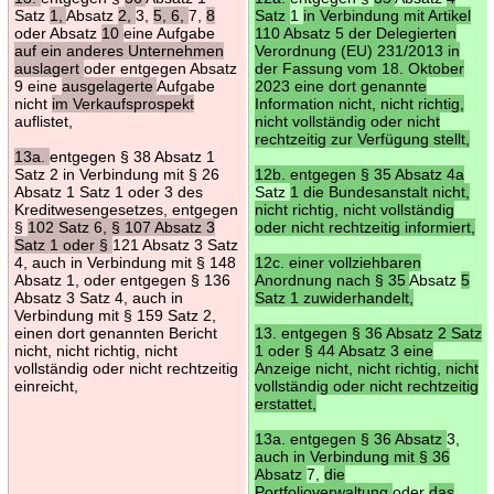
Satz
1,
Absatz
2,
3,
5, 6,
7,
8
Satz
1
in Verbindung mit Artikel
oder Absatz
10
eine Aufgabe
110 Absatz 5 der Delegierten
auf ein anderes Unternehmen
Verordnung (EU) 231/2013 in
auslagert
oder entgegen Absatz
der Fassung vom 18. Oktober
9 eine
ausgelagerte
Aufgabe
2023 eine dort genannte
nicht
im Verkaufsprospekt
Information nicht, nicht richtig,
auflistet,
nicht vollständig oder nicht
rechtzeitig zur Verfügung stellt,
13a.
entgegen § 38 Absatz 1
Satz 2 in Verbindung mit § 26
12b. entgegen § 35 Absatz 4a
Absatz 1 Satz 1 oder 3 des
Satz
1 die Bundesanstalt nicht,
Kreditwesengesetzes, entgegen
nicht richtig, nicht vollständig
§
102 Satz 6, § 107 Absatz 3
oder nicht rechtzeitig informiert,
Satz 1 oder §
121 Absatz 3 Satz
4, auch in Verbindung mit § 148
12c. einer vollziehbaren
Absatz 1, oder entgegen § 136
Anordnung nach § 35
Absatz
5
Absatz 3 Satz 4, auch in
Satz 1 zuwiderhandelt,
Verbindung mit § 159 Satz 2,
einen dort genannten Bericht
13. entgegen § 36 Absatz 2 Satz
nicht, nicht richtig, nicht
1 oder § 44 Absatz 3 eine
vollständig oder nicht rechtzeitig
Anzeige nicht, nicht richtig, nicht
einreicht,
vollständig oder nicht rechtzeitig
erstattet,
13a. entgegen § 36 Absatz
3,
auch in Verbindung mit § 36
Absatz
7,
die
Portfolioverwaltung
oder
das