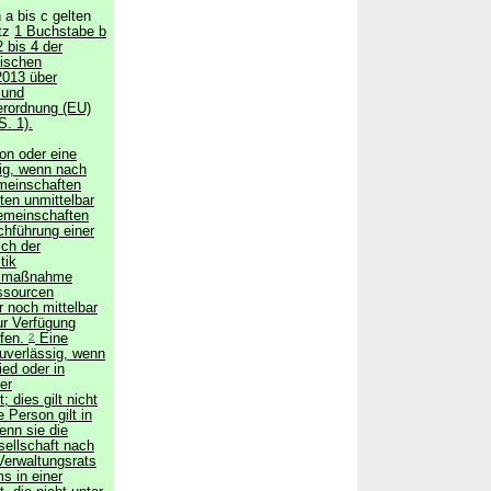
a bis c gelten
tz
1 Buchstabe b
2 bis 4 der
ischen
2013 über
 und
erordnung (EU)
S. 1).
son oder eine
sig, wenn nach
meinschaften
ten unmittelbar
emeinschaften
chführung einer
ch der
tik
onsmaßnahme
essourcen
r noch mittelbar
ur Verfügung
rfen.
2
Eine
zuverlässig, wenn
ied oder in
er
 dies gilt nicht
 Person gilt in
enn sie die
sellschaft nach
 Verwaltungsrats
s in einer