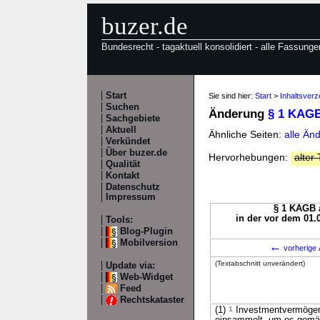
buzer.de
Bundesrecht - tagaktuell konsolidiert - alle Fassunge
Start
Sie sind hier:
Start
>
Inhaltsver
Suchen
Änderung
§ 1 KAG
Sachgebiete
Aktuell
Ähnliche Seiten:
alle Än
Verkündet
Über buzer.de
Hervorhebungen:
alter 
Qualität
Kontakt
Datenschutz
Impressum
§ 1 KAGB a
in der vor dem 01.
Tools:
Blog-Plugin
Mobilversion
←
vorherige 
(Textabschnitt unverändert)
Update via:
Web-Widget
Feed
Rechtskataster
(1)
1
Investmentvermögen 