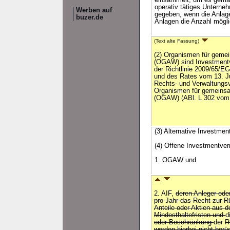
einsammelt, um es gemäß 
operativ tätiges Unterne
Werben auf
gegeben, wenn die Anlag
buzer.de
Anlagen die Anzahl mögli
(Text alte Fassung)
(2) Organismen für geme
(OGAW) sind Investmentv
der Richtlinie 2009/65/E
und des Rates vom 13. Ju
Rechts- und Verwaltungsv
Organismen für gemeinsa
(OGAW) (ABl. L 302 vom
(3) Alternative Investme
(4) Offene Investmentve
1. OGAW und
2. AIF,
deren Anleger ode
pro Jahr das Recht zur R
Anteile oder Aktien aus 
Mindesthaltefristen und
d
oder Beschränkung
der
R
werden hierbei nicht berüc