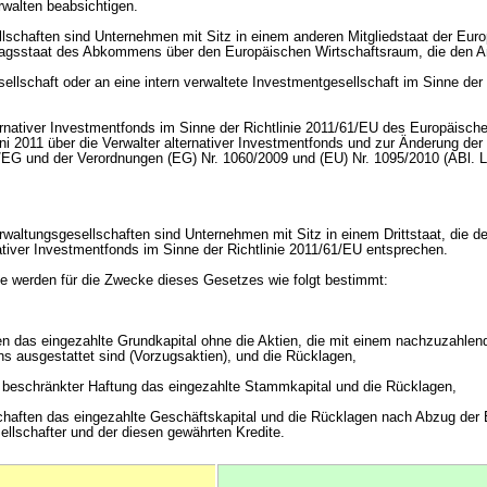
rwalten beabsichtigen.
lschaften sind Unternehmen mit Sitz in einem anderen Mitgliedstaat der Eur
ragsstaat des Abkommens über den Europäischen Wirtschaftsraum, die den A
ellschaft oder an eine intern verwaltete Investmentgesellschaft im Sinne der 
ternativer Investmentfonds im Sinne der Richtlinie 2011/61/EU des Europäisc
i 2011 über die Verwalter alternativer Investmentfonds und zur Änderung der 
EG und der Verordnungen (EG) Nr. 1060/2009 und (EU) Nr. 1095/2010 (ABl. 
rwaltungsgesellschaften sind Unternehmen mit Sitz in einem Drittstaat, die d
nativer Investmentfonds im Sinne der Richtlinie 2011/61/EU entsprechen.
ffe werden für die Zwecke dieses Gesetzes wie folgt bestimmt:
ten das eingezahlte Grundkapital ohne die Aktien, die mit einem nachzuzahlen
ns ausgestattet sind (Vorzugsaktien), und die Rücklagen,
t beschränkter Haftung das eingezahlte Stammkapital und die Rücklagen,
chaften das eingezahlte Geschäftskapital und die Rücklagen nach Abzug der
ellschafter und der diesen gewährten Kredite.