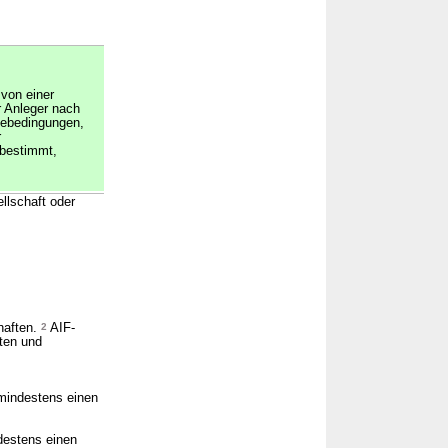
von einer
r Anleger nach
ebedingungen,
r
 bestimmt,
llschaft oder
haften.
2
AIF-
ten und
mindestens einen
destens einen