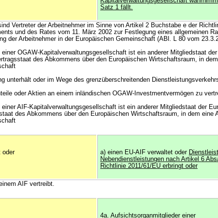
Kapitalverwaltungsgesellschaft wahrnimmt,
Satz 1 fällt.
sind Vertreter der Arbeitnehmer im Sinne von Artikel 2 Buchstabe e der Richtl
ents und des Rates vom 11. März 2002 zur Festlegung eines allgemeinen Ra
ng der Arbeitnehmer in der Europäischen Gemeinschaft (ABl. L 80 vom 23.3.2
 einer OGAW-Kapitalverwaltungsgesellschaft ist ein anderer Mitgliedstaat de
Vertragsstaat des Abkommens über den Europäischen Wirtschaftsraum, in d
schaft
ng unterhält oder im Wege des grenzüberschreitenden Dienstleistungsverkehrs 
Anteile oder Aktien an einem inländischen OGAW-Investmentvermögen zu vertr
einer AIF-Kapitalverwaltungsgesellschaft ist ein anderer Mitgliedstaat der E
gsstaat des Abkommens über den Europäischen Wirtschaftsraum, in dem eine 
schaft
t oder
a) einen EU-AIF verwaltet oder
Dienstleis
Nebendienstleistungen nach Artikel 6 Abs
Richtlinie 2011/61/EU erbringt oder
einem AIF vertreibt.
4a. Aufsichtsorganmitglieder einer