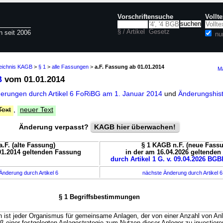
Vorschriftensuche
Vollt
§ / Artikel
Gesetz
n seit 2006
nu
zeichnis KAGB
>
§ 1
>
alle Fassungen
>
a.F. Fassung ab 01.01.2014
Ma
B
vom 01.01.2014
derungen durch Artikel 6 FoRiBG am 1. Januar 2014
und
Änderungshis
Text
,
neuer Text
Änderung verpasst?
KAGB hier überwachen!
.F. (alte Fassung)
§ 1 KAGB n.F. (neue Fass
01.2014 geltenden Fassung
in der am 16.04.2026 geltende
durch Artikel 1 G. v. 09.04.2026 BGBl
Änderung durch Artikel 6
nächste Änderung durch Artikel 
§ 1 Begriffsbestimmungen
ist jeder Organismus für gemeinsame Anlagen, der von einer Anzahl von Anl