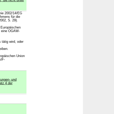
 die nicht unter
inie 2002/14/EG
hmens für die
002, S. 29).
r Europäischen
em eine OGAW-
tätig wird, oder
eiben.
uropäischen Union
AIF-
tungen- und
atz 4 der