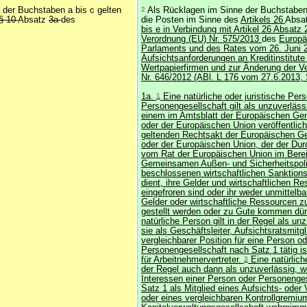
der Buchstaben a bis c gelten
2
Als Rücklagen im Sinne der Buchstaben 
§ 10
Absatz
3a
des
die Posten im Sinne des
Artikels 26
Absa
bis e in Verbindung mit Artikel 26 Absatz 
Verordnung (EU) Nr. 575/2013
des
Europä
Parlaments und des Rates vom 26. Juni 
Aufsichtsanforderungen an Kreditinstitute
Wertpapierfirmen und zur Änderung der V
Nr. 646/2012 (ABl. L 176 vom 27.6.2013, 
1a.
1
Eine natürliche oder juristische Per
Personengesellschaft gilt als unzuverläs
einem im Amtsblatt der Europäischen Ge
oder der Europäischen Union veröffentlich
geltenden Rechtsakt der Europäischen G
oder der Europäischen Union, der der Dur
vom Rat der Europäischen Union im Berei
Gemeinsamen Außen- und Sicherheitspoli
beschlossenen wirtschaftlichen Sankti
dient, ihre Gelder und wirtschaftlichen R
eingefroren sind oder ihr weder unmittelba
Gelder oder wirtschaftliche Ressourcen z
gestellt werden oder zu Gute kommen dü
natürliche Person gilt in der Regel als un
sie als Geschäftsleiter, Aufsichtsratsmitgl
vergleichbarer Position für eine Person od
Personengesellschaft nach Satz 1 tätig ist;
für Arbeitnehmervertreter.
3
Eine natürliche
der Regel auch dann als unzuverlässig, w
Interessen einer Person oder Personenge
Satz 1 als Mitglied eines Aufsichts- oder
oder eines vergleichbaren Kontrollgremium