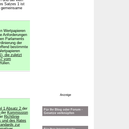
n und der kein
s Satzes 1 ist
ür gemeinsame
in Wertpapieren
e Anforderungen
hen Parlaments
dinierung der
reffend bestimmte
ertpapieren
1), die zuletzt
257 vom
rfüllen.
Anzeige
el 1 Absatz 2
der
Für Ihr Blog oder Forum -
4
der
Kommission
Gesetze verknüpfen
er
Richtlinie
s und des Rates
tandards zur
rnativer