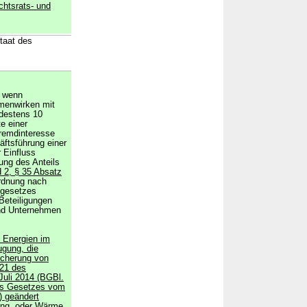
chtsrats- und
staat des
, wenn
mmenwirken mit
destens 10
e einer
Fremdinteresse
äftsführung einer
 Einfluss
ung des Anteils
 2, § 35 Absatz
ordnung nach
sgesetzes
Beteiligungen
und Unternehmen
n Energien im
ugung, die
icherung von
21 des
uli 2014 (BGBl.
 des Gesetzes vom
) geändert
sung, oder Wärme