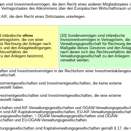
en sind Investmentvermögen, die dem Recht eines anderen Mitgliedstaates 
n Vertragsstaates des Abkommens über den Europäischen Wirtschaftsraum unt
 AIF, die dem Recht eines Drittstaates unterliegen.
d inländische
offene
(10) Sondervermögen sind inländische
rtragsform, die von einer
Investmentvermögen in Vertragsform, die 
für Rechnung der Anleger nach
Verwaltungsgesellschaft für Rechnung de
s und den Anlagebedingungen,
Maßgabe dieses Gesetzes und den Anlag
tsverhältnis der
nach denen sich das Rechtsverhältnis de
zu den Anlegern bestimmt,
Verwaltungsgesellschaft zu den Anlegern
verwaltet werden.
aften sind Investmentvermögen in der Rechtsform einer Investmentaktiengese
llschaft.
vestmentgesellschaften sind Investmentgesellschaften, die keine externe
estellt haben.
nvestmentgesellschaften sind Investmentgesellschaften, die eine externe
estellt haben.
chaften sind AIF-Verwaltungsgesellschaften und OGAW-Verwaltungsgesellsc
n sind AIF-Kapitalverwaltungsgesellschaften, EU-AIF-Verwaltungsgesellschaf
tungsgesellschaften.
3
OGAW-Verwaltungsgesellschaften sind OGAW-
lschaften und EU-OGAW-Verwaltungsgesellschaften.
tungsgesellschaften sind Kapitalverwaltungsgesellschaften gemäß § 17, die 