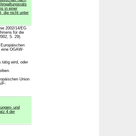
sellschaft nach
 Verwaltungsrats
s in einer
 die nicht unter
inie 2002/14/EG
hmens für die
002, S. 29).
r Europäischen
em eine OGAW-
tätig wird, oder
eiben.
uropäischen Union
AIF-
tungen- und
atz 4 der