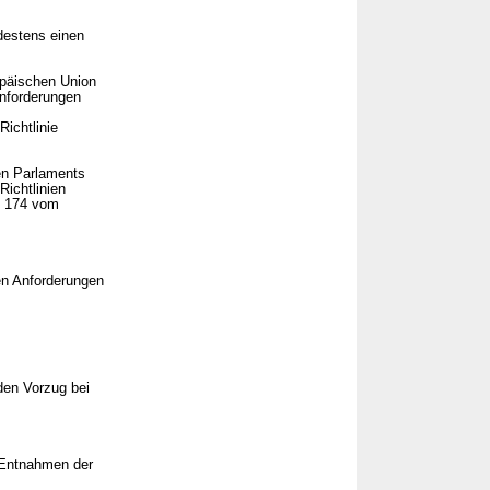
destens einen
opäischen Union
nforderungen
Richtlinie
hen Parlaments
Richtlinien
L 174 vom
en Anforderungen
den Vorzug bei
 Entnahmen der