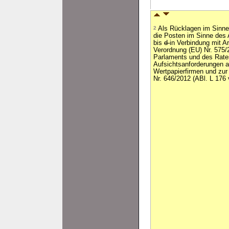
2
Als Rücklagen im Sinne 
die Posten im Sinne des 
bis
d
in Verbindung mit Ar
Verordnung (EU) Nr. 575
Parlaments und des Rate
Aufsichtsanforderungen an
Wertpapierfirmen und zur
Nr. 646/2012 (ABl. L 176 