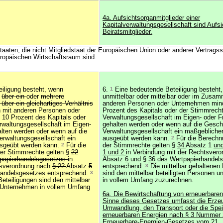
4a. Aufsichtsorganmitglieder einer
Kapitalverwaltungsgesellschaft sind Aufsi
Beiratsmitglieder.
 Staaten, die nicht Mitgliedstaat der Europäischen Union oder anderer Vertrags
opäischen Wirtschaftsraum sind.
iligung besteht, wenn
6.
1
Eine bedeutende Beteiligung besteht
r
über ein
oder
mehrere
unmittelbar oder mittelbar oder im Zusa
ber ein gleichartiges Verhältnis
anderen Personen oder Unternehmen min
mit anderen Personen oder
Prozent des Kapitals oder der Stimmrecht
10 Prozent des Kapitals oder
Verwaltungsgesellschaft im Eigen- oder 
rwaltungsgesellschaft im Eigen-
gehalten werden oder wenn auf die Gesch
lten werden oder wenn auf die
Verwaltungsgesellschaft ein maßgeblicher
erwaltungsgesellschaft ein
ausgeübt werden kann.
2
Für die Berechn
usgeübt werden kann.
2
Für die
der Stimmrechte gelten §
34
Absatz 1
und
der Stimmrechte gelten §
22
1 und 2
in Verbindung mit der Rechtsver
tpapierhandelsgesetzes
in
Absatz
6
und §
36
des Wertpapierhandel
tsverordnung nach
§ 22
Absatz
5
entsprechend.
3
Die mittelbar gehaltenen 
handelsgesetzes entsprechend.
3
sind den mittelbar beteiligten Personen 
Beteiligungen sind den mittelbar
in vollem Umfang zuzurechnen.
d Unternehmen in vollem Umfang
6a. Die Bewirtschaftung von erneuerbare
Sinne dieses Gesetzes umfasst die Erze
Umwandlung, den Transport oder die Spe
erneuerbaren Energien nach § 3 Nummer 
Erneuerbare-Energien-Gesetzes vom 21. J