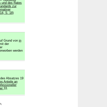
s und des Rates
tandards zur
rnativer
14, S. 18)
 auf Grund von
in
mit der
er
 erworben werden
e des Absatzes 19
es Anteile an
ofessioneller
mer
33.
n.