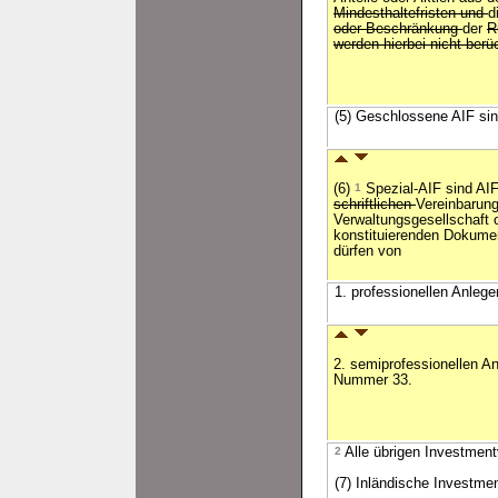
Mindesthaltefristen und
d
oder Beschränkung
der
R
werden hierbei nicht berüc
(5) Geschlossene AIF sind
(6)
1
Spezial-AIF sind AIF
schriftlichen
Vereinbarung
Verwaltungsgesellschaft 
konstituierenden Dokume
dürfen von
1. professionellen Anle
2. semiprofessionellen A
Nummer 33.
2
Alle übrigen Investmen
(7) Inländische Investme