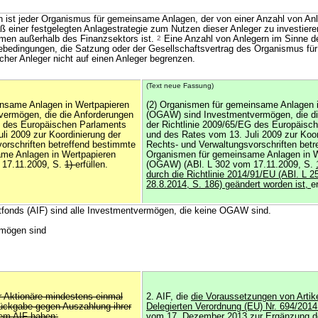
ist jeder Organismus für gemeinsame Anlagen, der von einer Anzahl von Anl
einer festgelegten Anlagestrategie zum Nutzen dieser Anleger zu investiere
hmen außerhalb des Finanzsektors ist.
2
Eine Anzahl von Anlegern im Sinne de
ebedingungen, die Satzung oder der Gesellschaftsvertrag des Organismus f
cher Anleger nicht auf einen Anleger begrenzen.
(Text neue Fassung)
insame Anlagen in Wertpapieren
(2) Organismen für gemeinsame Anlagen 
ermögen, die die Anforderungen
(OGAW) sind Investmentvermögen, die di
G des Europäischen Parlaments
der Richtlinie 2009/65/EG des Europäisc
li 2009 zur Koordinierung der
und des Rates vom 13. Juli 2009 zur Koor
orschriften betreffend bestimmte
Rechts- und Verwaltungsvorschriften bet
me Anlagen in Wertpapieren
Organismen für gemeinsame Anlagen in W
 17.11.2009, S.
1)
erfüllen.
(OGAW) (ABl. L 302 vom 17.11.2009, S.
durch die Richtlinie 2014/91/EU (ABl. L 
28.8.2014, S. 186) geändert worden ist,
e
ntfonds (AIF) sind alle Investmentvermögen, die keine OGAW sind.
rmögen sind
r Aktionäre mindestens einmal
2. AIF, die
die Voraussetzungen von Artik
ückgabe gegen Auszahlung ihrer
Delegierten Verordnung (EU) Nr. 694/201
dem AIF haben;
vom 17. Dezember 2013 zur Ergänzung
d