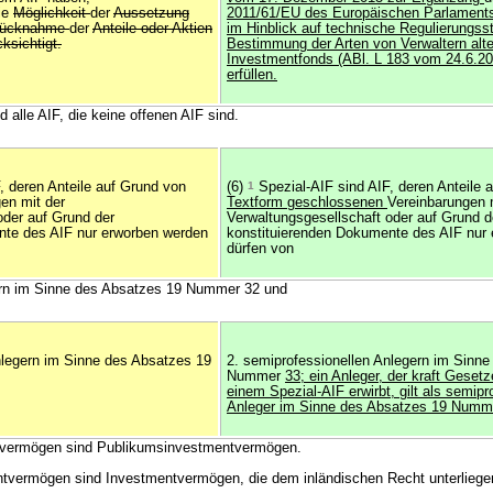
ie
Möglichkeit
der
Aussetzung
2011/61/EU des Europäischen Parlament
ücknahme
der
Anteile oder Aktien
im Hinblick auf technische Regulierungss
ksichtigt.
Bestimmung der Arten von Verwaltern alte
Investmentfonds (ABl. L 183 vom 24.6.20
erfüllen.
 alle AIF, die keine offenen AIF sind.
, deren Anteile auf Grund von
(6)
1
Spezial-AIF sind AIF, deren Anteile
en mit der
Textform geschlossenen
Vereinbarungen 
oder auf Grund der
Verwaltungsgesellschaft oder auf Grund d
nte des AIF nur erworben werden
konstituierenden Dokumente des AIF nur
dürfen von
gern im Sinne des Absatzes 19 Nummer 32 und
nlegern im Sinne des Absatzes 19
2. semiprofessionellen Anlegern im Sinn
Nummer
33; ein Anleger, der kraft Gesetz
einem Spezial-AIF erwirbt, gilt als semipr
Anleger im Sinne des Absatzes 19 Num
tvermögen sind Publikumsinvestmentvermögen.
ntvermögen sind Investmentvermögen, die dem inländischen Recht unterliege