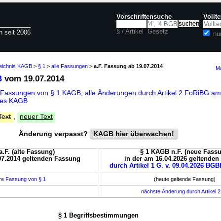
Vorschriftensuche
Vollt
§ / Artikel
Gesetz
n seit 2006
nu
zeichnis KAGB
>
§ 1
>
alle Fassungen
>
a.F. Fassung ab 19.07.2014
Ma
B
vom 19.07.2014
 Fassungen von § 1 KAGB
,
alle Änderungen durch Artikel 2 FoRiBG am 
des KAGB
Text
,
neuer Text
Änderung verpasst?
KAGB hier überwachen!
.F. (alte Fassung)
§ 1 KAGB n.F. (neue Fass
07.2014 geltenden Fassung
in der am 16.04.2026 geltende
durch Artikel 1 G. v. 09.04.2026 BGBl
re Fassung von § 1
(heute geltende Fassung)
nächste Änderung durch Artikel 
§ 1 Begriffsbestimmungen