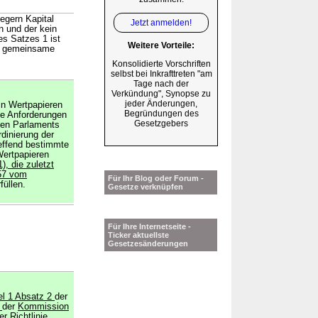
egern Kapital
Jetzt anmelden!
n und der kein
s Satzes 1 ist
Weitere Vorteile:
ür gemeinsame
Konsolidierte Vorschriften
selbst bei Inkrafttreten "am
Tage nach der
Verkündung", Synopse zu
jeder Änderungen,
in Wertpapieren
Begründungen des
e Anforderungen
Gesetzgebers
hen Parlaments
dinierung der
reffend bestimmte
ertpapieren
1), die zuletzt
257 vom
Für Ihr Blog oder Forum -
rfüllen.
Gesetze verknüpfen
Für Ihre Internetseite -
Ticker aktuellste
Gesetzesänderungen
el 1 Absatz 2
der
4
der
Kommission
er
Richtlinie