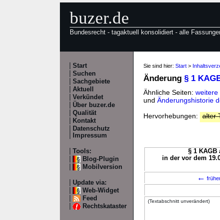
buzer.de
Bundesrecht - tagaktuell konsolidiert - alle Fassunge
Start
Sie sind hier:
Start
>
Inhaltsver
Suchen
Änderung
§ 1 KAG
Sachgebiete
Aktuell
Ähnliche Seiten:
weitere
Verkündet
und
Änderungshistorie 
Über buzer.de
Qualität
Hervorhebungen:
alter 
Kontakt
Datenschutz
Impressum
Tools:
§ 1 KAGB a
in der vor dem 19.
Blog-Plugin
Mobilversion
←
frühe
Update via:
Web-Widget
Feed
(Textabschnitt unverändert)
Rechtskataster