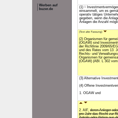
Werben auf
(1)
1
Investmentvermögen 
buzer.de
einsammelt, um es gemäß 
operativ tätiges Unterne
gegeben, wenn die Anlag
Anlagen die Anzahl mögli
(Text alte Fassung)
(2) Organismen für geme
(OGAW) sind Investmentv
der Richtlinie 2009/65/E
und des Rates vom 13. Ju
Rechts- und Verwaltungsv
Organismen für gemeinsa
(OGAW) (ABl. L 302 vom
(3) Alternative Investme
(4) Offene Investmentve
1. OGAW und
2. AIF,
deren Anleger ode
pro Jahr das Recht zur R
Anteile oder Aktien aus 