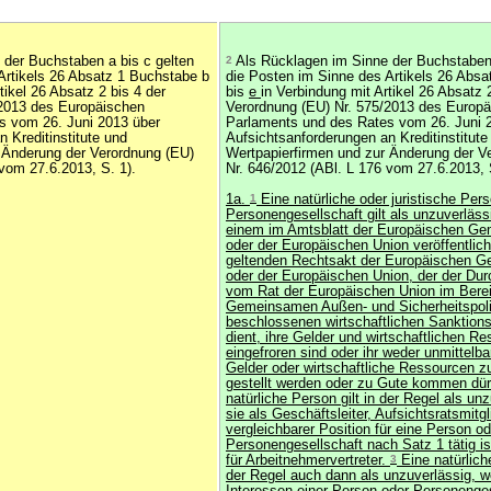
der Buchstaben a bis c gelten
2
Als Rücklagen im Sinne der Buchstaben 
Artikels 26 Absatz 1 Buchstabe b
die Posten im Sinne des Artikels 26 Abs
tikel 26 Absatz 2 bis 4 der
bis
e
in Verbindung mit Artikel 26 Absatz 
/2013 des Europäischen
Verordnung (EU) Nr. 575/2013 des Europ
s vom 26. Juni 2013 über
Parlaments und des Rates vom 26. Juni 
 Kreditinstitute und
Aufsichtsanforderungen an Kreditinstitute
 Änderung der Verordnung (EU)
Wertpapierfirmen und zur Änderung der V
vom 27.6.2013, S. 1).
Nr. 646/2012 (ABl. L 176 vom 27.6.2013, 
1a.
1
Eine natürliche oder juristische Per
Personengesellschaft gilt als unzuverläs
einem im Amtsblatt der Europäischen Ge
oder der Europäischen Union veröffentlich
geltenden Rechtsakt der Europäischen G
oder der Europäischen Union, der der Dur
vom Rat der Europäischen Union im Berei
Gemeinsamen Außen- und Sicherheitspoli
beschlossenen wirtschaftlichen Sankti
dient, ihre Gelder und wirtschaftlichen R
eingefroren sind oder ihr weder unmittelba
Gelder oder wirtschaftliche Ressourcen z
gestellt werden oder zu Gute kommen dü
natürliche Person gilt in der Regel als un
sie als Geschäftsleiter, Aufsichtsratsmitgl
vergleichbarer Position für eine Person od
Personengesellschaft nach Satz 1 tätig ist;
für Arbeitnehmervertreter.
3
Eine natürliche
der Regel auch dann als unzuverlässig, w