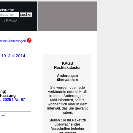
extsuche
r in KAGB
il bei Änderungen
19. Juli 2014
KAGB
Rechtskataster
Änderungen
überwachen
Sie werden über jede
ung)
verkündete oder in Kraft
n Fassung
tretende Änderung per
. 2026 I Nr. 97
Mail informiert, sofort,
wöchentlich oder in dem
Intervall, das Sie gewählt
haben.
→
2
Stellen Sie Ihr Paket zu
überwachender
Vorschriften beliebig
zusammen.