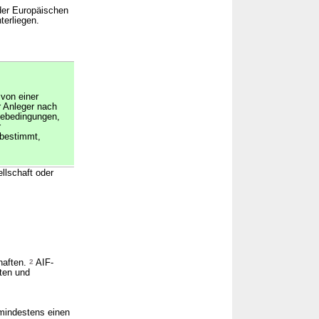
der Europäischen
erliegen.
von einer
r Anleger nach
ebedingungen,
r
 bestimmt,
llschaft oder
haften.
2
AIF-
ten und
mindestens einen