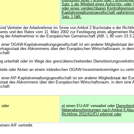
Interessen einer Person oder Personenge
Satz 1 als Mitglied eines Aufsichts- oder
oder eines vergleichbaren Kontrollgremium
Kapitalverwaltungsgesellschaft wahrnimmt,
Satz 1 fällt.
sind Vertreter der Arbeitnehmer im Sinne von Artikel 2 Buchstabe e der Richtl
ents und des Rates vom 11. März 2002 zur Festlegung eines allgemeinen Ra
ng der Arbeitnehmer in der Europäischen Gemeinschaft (ABl. L 80 vom 23.3.2
 einer OGAW-Kapitalverwaltungsgesellschaft ist ein anderer Mitgliedstaat de
Vertragsstaat des Abkommens über den Europäischen Wirtschaftsraum, in d
schaft
ng unterhält oder im Wege des grenzüberschreitenden Dienstleistungsverkehrs 
Anteile oder Aktien an einem inländischen OGAW-Investmentvermögen zu vertr
einer AIF-Kapitalverwaltungsgesellschaft ist ein anderer Mitgliedstaat der E
gsstaat des Abkommens über den Europäischen Wirtschaftsraum, in dem eine 
schaft
t oder
a) einen EU-AIF verwaltet oder
Dienstleis
Nebendienstleistungen nach Artikel 6 Abs
Richtlinie 2011/61/EU erbringt oder
einem AIF vertreibt.