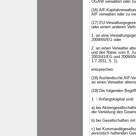
OGAW verwalten oder zu 
(16) AIF-Kapitalverwaltu
AIF verwalten oder zu ve
(17) EU-Verwaltungsgesel
oder einem anderen Vert
1. an eine Verwaltungsges
2009/65/EG oder
2. an einen Verwalter al
und des Rates vom 8. Jun
2003/41/EG und 2009/65/
1.7.2011, S. 1)
entsprechen.
(18) Ausländische AIF-Ve
an einen Verwalter alter
(19) Die folgenden Begri
1.
1
Anfangskapital sind
a) bei Aktiengesellschaf
der Verteilung des Gewin
b) bei Gesellschaften mi
c) bei Kommanditgesells
persönlich haftenden Ges