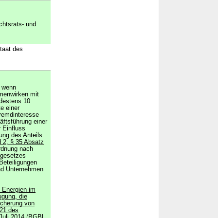
chtsrats- und
staat des
, wenn
mmenwirken mit
destens 10
e einer
Fremdinteresse
äftsführung einer
 Einfluss
ung des Anteils
 2, § 35 Absatz
ordnung nach
sgesetzes
Beteiligungen
und Unternehmen
n Energien im
ugung, die
icherung von
21 des
uli 2014 (BGBl.