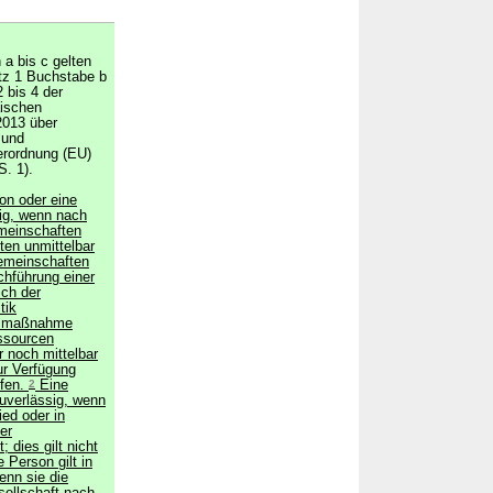
a bis c gelten
atz 1 Buchstabe b
2 bis 4 der
äischen
2013 über
 und
erordnung (EU)
S. 1).
son oder eine
sig, wenn nach
meinschaften
ten unmittelbar
emeinschaften
chführung einer
ch der
tik
onsmaßnahme
essourcen
r noch mittelbar
ur Verfügung
rfen.
2
Eine
zuverlässig, wenn
ied oder in
er
 dies gilt nicht
 Person gilt in
enn sie die