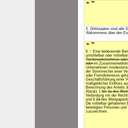
5. Drittstaaten sind alle
Abkommens über den Eur
6.
1
Eine bedeutende Bete
unmittelbar oder mittelba
Tochterunternehmen oder ü
oder
im Zusammenwirken 
Unternehmen mindestens 
der Stimmrechte einer Ve
oder Fremdinteresse geha
Geschäftsführung einer V
maßgeblicher Einfluss a
Berechnung des Anteils 
Absatz 1
bis 3a des Wer
Verbindung mit der Rech
und §
23
des Wertpapier
Die mittelbar gehaltenen 
beteiligten Personen un
zuzurechnen.