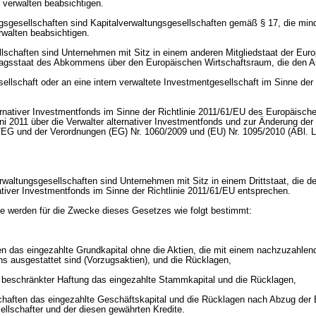
verwalten beabsichtigen.
ngsgesellschaften sind Kapitalverwaltungsgesellschaften gemäß § 17, die min
rwalten beabsichtigen.
lschaften sind Unternehmen mit Sitz in einem anderen Mitgliedstaat der Eur
ragsstaat des Abkommens über den Europäischen Wirtschaftsraum, die den A
ellschaft oder an eine intern verwaltete Investmentgesellschaft im Sinne der 
ternativer Investmentfonds im Sinne der Richtlinie 2011/61/EU des Europäisc
i 2011 über die Verwalter alternativer Investmentfonds und zur Änderung der 
EG und der Verordnungen (EG) Nr. 1060/2009 und (EU) Nr. 1095/2010 (ABl. 
rwaltungsgesellschaften sind Unternehmen mit Sitz in einem Drittstaat, die d
nativer Investmentfonds im Sinne der Richtlinie 2011/61/EU entsprechen.
ffe werden für die Zwecke dieses Gesetzes wie folgt bestimmt:
ten das eingezahlte Grundkapital ohne die Aktien, die mit einem nachzuzahlen
ns ausgestattet sind (Vorzugsaktien), und die Rücklagen,
t beschränkter Haftung das eingezahlte Stammkapital und die Rücklagen,
chaften das eingezahlte Geschäftskapital und die Rücklagen nach Abzug der
ellschafter und der diesen gewährten Kredite.