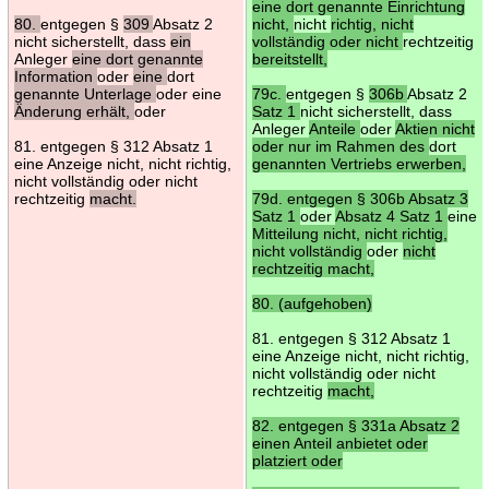
eine dort genannte Einrichtung
80.
entgegen §
309
Absatz 2
nicht,
nicht
richtig, nicht
nicht sicherstellt, dass
ein
vollständig oder nicht
rechtzeitig
Anleger
eine dort genannte
bereitstellt,
Information
oder
eine
dort
genannte Unterlage
oder eine
79c.
entgegen §
306b
Absatz 2
Änderung erhält,
oder
Satz 1
nicht sicherstellt, dass
Anleger
Anteile
oder
Aktien nicht
81. entgegen § 312 Absatz 1
oder nur im Rahmen des
dort
eine Anzeige nicht, nicht richtig,
genannten Vertriebs erwerben,
nicht vollständig oder nicht
rechtzeitig
macht.
79d. entgegen § 306b Absatz 3
Satz 1
oder
Absatz 4 Satz 1
eine
Mitteilung nicht, nicht richtig,
nicht vollständig
oder
nicht
rechtzeitig macht,
80. (aufgehoben)
81. entgegen § 312 Absatz 1
eine Anzeige nicht, nicht richtig,
nicht vollständig oder nicht
rechtzeitig
macht,
82. entgegen § 331a Absatz 2
einen Anteil anbietet oder
platziert oder