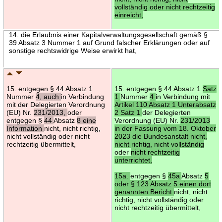
vollständig oder nicht rechtzeitig
einreicht,
14. die Erlaubnis einer Kapitalverwaltungsgesellschaft gemäß §
39 Absatz 3 Nummer 1 auf Grund falscher Erklärungen oder auf
sonstige rechtswidrige Weise erwirkt hat,
15. entgegen § 44 Absatz 1
15. entgegen § 44 Absatz 1
Satz
Nummer
4, auch
in Verbindung
1
Nummer
4
in Verbindung mit
mit der Delegierten Verordnung
Artikel 110 Absatz 1 Unterabsatz
(EU) Nr.
231/2013,
oder
2 Satz 1
der Delegierten
entgegen §
44
Absatz
8 eine
Verordnung (EU) Nr.
231/2013
Information
nicht, nicht richtig,
in der Fassung vom 18. Oktober
nicht vollständig oder nicht
2023 die Bundesanstalt nicht,
rechtzeitig übermittelt,
nicht richtig, nicht vollständig
oder
nicht rechtzeitig
unterrichtet,
15a.
entgegen §
45a
Absatz
5
oder § 123 Absatz 5 einen dort
genannten Bericht
nicht, nicht
richtig, nicht vollständig oder
nicht rechtzeitig übermittelt,