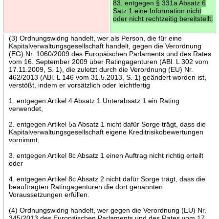
83. entgegen § 331a Absatz 6
Satz 1 eine Information nicht
oder nicht rechtzeitig bereitstellt.
(3) Ordnungswidrig handelt, wer als Person, die für eine
Kapitalverwaltungsgesellschaft handelt, gegen die Verordnung
(EG) Nr. 1060/2009 des Europäischen Parlaments und des Rates
vom 16. September 2009 über Ratingagenturen (ABl. L 302 vom
17.11.2009, S. 1), die zuletzt durch die Verordnung (EU) Nr.
462/2013 (ABl. L 146 vom 31.5.2013, S. 1) geändert worden ist,
verstößt, indem er vorsätzlich oder leichtfertig
1. entgegen Artikel 4 Absatz 1 Unterabsatz 1 ein Rating
verwendet,
2. entgegen Artikel 5a Absatz 1 nicht dafür Sorge trägt, dass die
Kapitalverwaltungsgesellschaft eigene Kreditrisikobewertungen
vornimmt,
3. entgegen Artikel 8c Absatz 1 einen Auftrag nicht richtig erteilt
oder
4. entgegen Artikel 8c Absatz 2 nicht dafür Sorge trägt, dass die
beauftragten Ratingagenturen die dort genannten
Voraussetzungen erfüllen.
(4) Ordnungswidrig handelt, wer gegen die Verordnung (EU) Nr.
345/2013 des Europäischen Parlaments und des Rates vom 17.