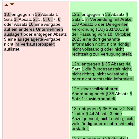
13.
entgegen §
36
Absatz 1
12a.
entgegen §
35
Absatz
4
Satz
1,
Absatz
2,
3,
5, 6,
7,
8
Satz
1
in Verbindung mit Artikel
oder Absatz
10
eine Aufgabe
110 Absatz 5 der Delegierten
auf ein anderes Unternehmen
Verordnung (EU) 231/2013 in
auslagert
oder entgegen Absatz
der Fassung vom 18. Oktober
9 eine
ausgelagerte
Aufgabe
2023 eine dort genannte
nicht
im Verkaufsprospekt
Information nicht, nicht richtig,
auflistet,
nicht vollständig oder nicht
rechtzeitig zur Verfügung stellt,
12b. entgegen § 35 Absatz 4a
Satz
1 die Bundesanstalt nicht,
nicht richtig, nicht vollständig
oder nicht rechtzeitig informiert,
12c. einer vollziehbaren
Anordnung nach § 35
Absatz
5
Satz 1 zuwiderhandelt,
13. entgegen § 36 Absatz 2 Satz
1 oder § 44 Absatz 3 eine
Anzeige nicht, nicht richtig, nicht
vollständig oder nicht rechtzeitig
erstattet,
13a. entgegen § 36 Absatz
3,