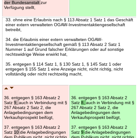
der Bundesanstalt
zur
Verfügung stellt,
33. ohne eine Erlaubnis nach § 113 Absatz 1 Satz 1 das Geschäft
einer extern verwalteten OGAW-Investmentaktiengesellschaft
betreibt,
34. die Erlaubnis einer extern verwalteten OGAW-
Investmentaktiengesellschaft gemäß § 113 Absatz 2 Satz 1
Nummer 1 auf Grund falscher Erklärungen oder auf sonstige
rechtswidrige Weise erwirkt hat,
35. entgegen § 114 Satz 1, § 130 Satz 1, § 145 Satz 1 oder
entgegen § 155 Satz 1 eine Anzeige nicht, nicht richtig, nicht
vollständig oder nicht rechtzeitig macht,
36. entgegen § 163 Absatz 2
36. entgegen § 163 Absatz 2
Satz
9,
auch in Verbindung mit §
Satz
8,
auch in Verbindung mit §
267 Absatz 2 Satz 2, die
267 Absatz 2 Satz 2, die
Anlagebedingungen dem
Anlagebedingungen dem
Verkaufsprospekt beifügt,
Verkaufsprospekt beifügt,
37. entgegen § 163 Absatz 2
37. entgegen § 163 Absatz 2
Satz
10
die Anlagebedingungen
Satz
9
die Anlagebedingungen
dem Publikum nicht, nicht richtig
dem Publikum nicht, nicht richtig