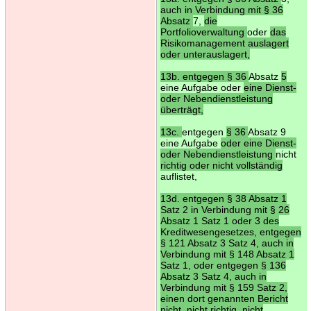
auch in Verbindung mit § 36
Absatz
7,
die
Portfolioverwaltung
oder
das
Risikomanagement auslagert
oder unterauslagert,
13b. entgegen § 36
Absatz
5
eine Aufgabe oder
eine Dienst-
oder Nebendienstleistung
überträgt,
13c.
entgegen
§ 36
Absatz 9
eine Aufgabe
oder eine Dienst-
oder Nebendienstleistung
nicht
richtig oder nicht vollständig
auflistet,
13d. entgegen § 38 Absatz 1
Satz 2 in Verbindung mit § 26
Absatz 1 Satz 1 oder 3 des
Kreditwesengesetzes, entgegen
§ 121 Absatz 3 Satz 4, auch in
Verbindung mit § 148 Absatz 1
Satz 1, oder entgegen § 136
Absatz 3 Satz 4, auch in
Verbindung mit § 159 Satz 2,
einen dort genannten Bericht
nicht, nicht richtig, nicht