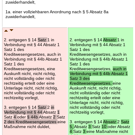
zuwiderhandelt,
1a. einer vollziehbaren Anordnung nach § 5 Absatz 8a
zuwiderhandelt,
2. entgegen § 14
Satz
1 in
2. entgegen § 14
Absatz
1 in
Verbindung mit § 44 Absatz 1
Verbindung mit § 44 Absatz 1
Satz 1 des
Satz 1 des
Kreditwesengesetzes, auch in
Kreditwesengesetzes, auch in
Verbindung mit § 44b Absatz 1
Verbindung mit § 44b Absatz 1
Satz 1 des
Satz 1 des
Kreditwesengesetzes, eine
Kreditwesengesetzes,
auch in
Auskunft nicht, nicht richtig,
Verbindung mit § 44b Absatz 1
nicht vollständig oder nicht
Satz 3 des
rechtzeitig erteilt oder eine
Kreditwesengesetzes,
eine
Unterlage nicht, nicht richtig,
Auskunft nicht, nicht richtig,
nicht vollständig oder nicht
nicht vollständig oder nicht
rechtzeitig vorlegt,
rechtzeitig erteilt oder eine
Unterlage nicht, nicht richtig,
3. entgegen § 14
Satz
2
in
nicht vollständig oder nicht
Verbindung mit § 44
Absatz
1
rechtzeitig vorlegt,
Satz
4
oder
§ 44b
Absatz
2
Satz
2 des Kreditwesengesetzes
eine
3. entgegen § 14
Absatz
2
Satz
Maßnahme nicht duldet,
5,
Absatz
3
Satz
10
oder Absatz
4
Satz
3
eine Maßnahme nicht