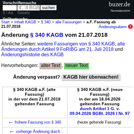
Vorschriftensuche
buzer.de
Normalansicht
§ / Art.
Gesetz
Volltextsuche
Start
>
Inhalt KAGB
>
§ 340
>
alle Fassungen
>
a.F. Fassung ab
21.07.2018
Änderungsalarm
nur in KAGB
Änderung
§ 340 KAGB
vom 21.07.2018
Ähnliche Seiten:
weitere Fassungen von § 340 KAGB
,
alle
Änderungen durch Artikel 9 FoRiBG am 21. Juli 2018
und
Änderungshistorie des KAGB
Hervorhebungen:
alter Text
,
neuer Text
Änderung verpasst?
KAGB hier überwachen!
§ 340 KAGB a.F. (alte
§ 340 KAGB n.F. (neue
Fassung)
Fassung)
in der vor dem 21.07.2018
in der am 16.04.2026
geltenden Fassung
geltenden Fassung
durch Artikel 1 G. v.
09.04.2026 BGBl. 2026 I Nr. 97
←
frühere Fassung von § 340
(heute geltende Fassung)
←
vorherige Änderung durch