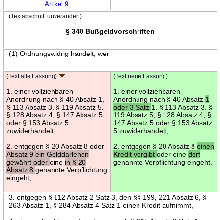
Artikel 9
(Textabschnitt unverändert)
§ 340 Bußgeldvorschriften
(1) Ordnungswidrig handelt, wer
(Text alte Fassung)
(Text neue Fassung)
1. einer vollziehbaren
1. einer vollziehbaren
Anordnung nach § 40 Absatz 1,
Anordnung nach § 40 Absatz
1
§ 113 Absatz 3, § 119 Absatz 5,
oder 3 Satz
1, § 113 Absatz 3, §
§ 128 Absatz 4, § 147 Absatz 5
119 Absatz 5, § 128 Absatz 4, §
oder § 153 Absatz 5
147 Absatz 5 oder § 153 Absatz
zuwiderhandelt,
5 zuwiderhandelt,
2. entgegen § 20 Absatz 8 oder
2. entgegen § 20 Absatz 8
einen
Absatz 9 ein Gelddarlehen
Kredit vergibt
oder eine
dort
gewährt oder
eine
in § 20
genannte Verpflichtung eingeht,
Absatz 8
genannte Verpflichtung
eingeht,
3. entgegen § 112 Absatz 2 Satz 3, den §§ 199, 221 Absatz 6, §
263 Absatz 1, § 284 Absatz 4 Satz 1 einen Kredit aufnimmt,