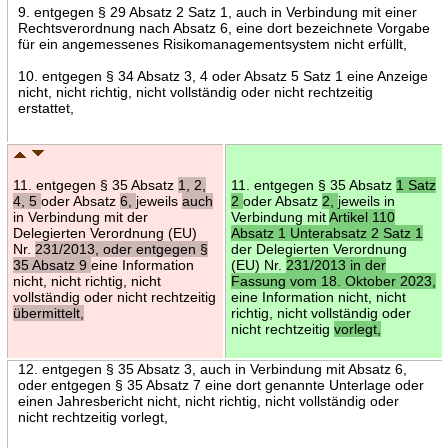
9. entgegen § 29 Absatz 2 Satz 1, auch in Verbindung mit einer
Rechtsverordnung nach Absatz 6, eine dort bezeichnete Vorgabe
für ein angemessenes Risikomanagementsystem nicht erfüllt,
10. entgegen § 34 Absatz 3, 4 oder Absatz 5 Satz 1 eine Anzeige
nicht, nicht richtig, nicht vollständig oder nicht rechtzeitig
erstattet,
11. entgegen § 35 Absatz
1, 2,
11. entgegen § 35 Absatz
1 Satz
4, 5
oder Absatz
6,
jeweils
auch
2
oder Absatz
2,
jeweils in
in Verbindung mit der
Verbindung mit
Artikel 110
Delegierten Verordnung (EU)
Absatz 1 Unterabsatz 2 Satz 1
Nr.
231/2013, oder entgegen §
der Delegierten Verordnung
35 Absatz 9
eine Information
(EU) Nr.
231/2013 in der
nicht, nicht richtig, nicht
Fassung vom 18. Oktober 2023,
vollständig oder nicht rechtzeitig
eine Information nicht, nicht
übermittelt,
richtig, nicht vollständig oder
nicht rechtzeitig
vorlegt,
12. entgegen § 35 Absatz 3, auch in Verbindung mit Absatz 6,
oder entgegen § 35 Absatz 7 eine dort genannte Unterlage oder
einen Jahresbericht nicht, nicht richtig, nicht vollständig oder
nicht rechtzeitig vorlegt,