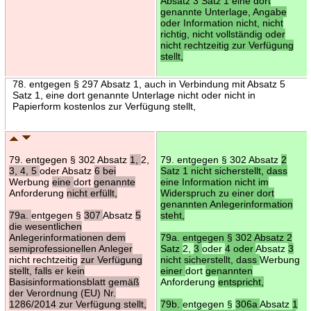
Absatz 3 Satz 1 eine dort
genannte Unterlage, Angabe
oder Information nicht, nicht
richtig, nicht vollständig oder
nicht rechtzeitig zur Verfügung
stellt,
78. entgegen § 297 Absatz 1, auch in Verbindung mit Absatz 5
Satz 1, eine dort genannte Unterlage nicht oder nicht in
Papierform kostenlos zur Verfügung stellt,
79. entgegen § 302 Absatz
1,
2,
79. entgegen § 302 Absatz
2
3, 4, 5
oder Absatz
6 bei
Satz 1 nicht sicherstellt, dass
Werbung
eine
dort
genannte
eine Information nicht im
Anforderung
nicht erfüllt,
Widerspruch zu einer dort
genannten Anlegerinformation
79a.
entgegen §
307
Absatz
5
steht,
die wesentlichen
Anlegerinformationen dem
79a. entgegen § 302 Absatz 2
semiprofessionellen Anleger
Satz
2,
3
oder
4 oder
Absatz
3
nicht rechtzeitig
zur Verfügung
nicht sicherstellt, dass
Werbung
stellt, falls er kein
einer
dort
genannten
Basisinformationsblatt gemäß
Anforderung
entspricht,
der Verordnung (EU) Nr.
1286/2014 zur Verfügung stellt,
79b.
entgegen §
306a
Absatz
1