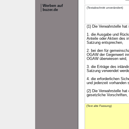
Werben auf
(Textabschnitt unverändert)
buzer.de
(1) Die Verwahrstelle hat
1. die Ausgabe und Rück
Anteile oder Aktien des
Satzung entsprechen,
2. bei den für gemeinsch
OGAW der Gegenwert inne
OGAW überwiesen wird,
3. die Erträge des inlä
Satzung verwendet werd
4. die erforderlichen Si
und jederzeit vorhanden s
(2) Die Verwahrstelle ha
gesetzliche Vorschriften
(Text alte Fassung)