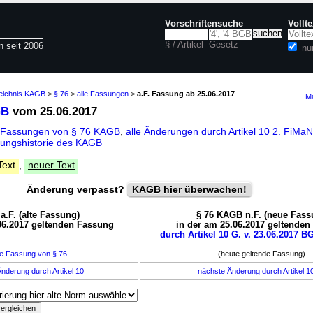
Vorschriftensuche
Vollt
§ / Artikel
Gesetz
n seit 2006
nu
zeichnis KAGB
>
§ 76
>
alle Fassungen
>
a.F. Fassung ab 25.06.2017
Ma
GB
vom 25.06.2017
e Fassungen von § 76 KAGB
,
alle Änderungen durch Artikel 10 2. FiM
ungshistorie des KAGB
Text
,
neuer Text
Änderung verpasst?
KAGB hier überwachen!
a.F. (alte Fassung)
§ 76 KAGB n.F. (neue Fass
06.2017 geltenden Fassung
in der am 25.06.2017 geltende
durch Artikel 10 G. v. 23.06.2017 BG
e Fassung von § 76
(heute geltende Fassung)
nderung durch Artikel 10
nächste Änderung durch Artikel 1