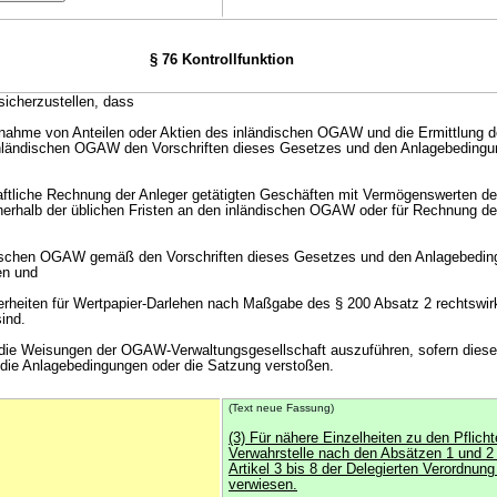
§ 76 Kontrollfunktion
 sicherzustellen, dass
nahme von Anteilen oder Aktien des inländischen OGAW und die Ermittlung d
 inländischen OGAW den Vorschriften dieses Gesetzes und den Anlagebedingu
aftliche Rechnung der Anleger getätigten Geschäften mit Vermögenswerten de
rhalb der üblichen Fristen an den inländischen OGAW oder für Rechnung de
ndischen OGAW gemäß den Vorschriften dieses Gesetzes und den Anlagebedin
en und
cherheiten für Wertpapier-Darlehen nach Maßgabe des § 200 Absatz 2 rechtswir
ind.
t die Weisungen der OGAW-Verwaltungsgesellschaft auszuführen, sofern diese
, die Anlagebedingungen oder die Satzung verstoßen.
(Text neue Fassung)
(3) Für nähere Einzelheiten zu den Pflicht
Verwahrstelle nach den Absätzen 1 und 2 
Artikel 3 bis 8 der Delegierten Verordnun
verwiesen.