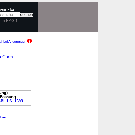
extsuche
r in KAGB
il bei Änderungen
aNoG am
ung)
n Fassung
Bl. I S. 1693
→
0