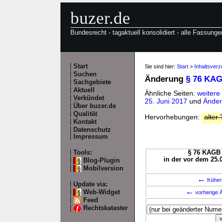
buzer.de
Bundesrecht - tagaktuell konsolidiert - alle Fassunge
Start
Sie sind hier:
Start
>
Inhaltsver
Suchen
Änderung
§ 76 KA
Sachgebiete
Aktuell
Ähnliche Seiten:
weiter
Verkündet
25. Juni 2017
und
Änder
Über buzer.de
Qualität
Hervorhebungen:
alter 
Kontakt
Datenschutz
Impressum
Tools:
§ 76 KAGB 
in der vor dem 25.
Blog-Plugin
Mobilversion
←
früher
Update via:
←
Web-Widget
vorherige Ä
Feed
Rechtskataster