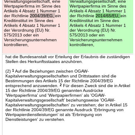
Verwaltungsgesellschaft, eine
Verwaltungsgesellschaft, eine
Wertpapierfirma im Sinne des
Wertpapierfirma im Sinne des
Artikels 4 Absatz 1 Nummer 1
Artikels 4 Absatz 1 Nummer 1
der Richtlinie
2004/39/EG,
ein
der Richtlinie
2014/65/EU,
ein
Kreditinstitut im Sinne des
Kreditinstitut im Sinne des
Artikels 4 Absatz 1 Nummer 1
Artikels 4 Absatz 1 Nummer 1
der Verordnung (EU) Nr.
der Verordnung (EU) Nr.
575/2013 oder ein
575/2013 oder ein
Versicherungsunternehmen
Versicherungsunternehmen
kontrollieren,
kontrollieren,
hat die Bundesanstalt vor Erteilung der Erlaubnis die zuständigen
Stellen des Herkunftsstaates anzuhören.
(2)
1
Auf die Beziehungen zwischen OGAW-
Kapitalverwaltungsgesellschaften und Drittstaaten sind die
Bestimmungen des Artikels 15 der Richtlinie 2004/39/EG
entsprechend anzuwenden.
2
Für diesen Zweck sind die in Artikel
15 der Richtlinie 2004/39/EG genannten Ausdrücke
'Wertpapierfirma' und 'Wertpapierfirmen' als 'OGAW-
Kapitalverwaltungsgesellschaft' beziehungsweise 'OGAW-
Kapitalverwaltungsgesellschaften' zu verstehen; der in Artikel 15
der Richtlinie 2004/39/EG genannte Ausdruck 'Erbringung von
Wertpapierdienstleistungen' ist als 'Erbringung von
Dienstleistungen' zu verstehen.