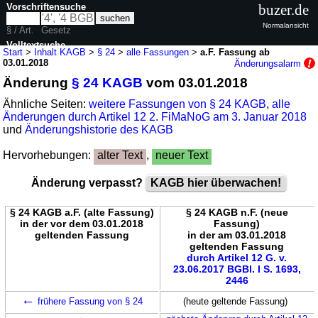
Vorschriftensuche
buzer.de
Normalansicht
§ / Art.
Gesetz
Volltextsuche
Start
>
Inhalt KAGB
>
§ 24
>
alle Fassungen
>
a.F. Fassung ab
03.01.2018
Änderungsalarm
nur in KAGB
Änderung
§ 24 KAGB
vom 03.01.2018
Ähnliche Seiten:
weitere Fassungen von § 24 KAGB
,
alle
Änderungen durch Artikel 12 2. FiMaNoG am 3. Januar 2018
und
Änderungshistorie des KAGB
Hervorhebungen:
alter Text
,
neuer Text
Änderung verpasst?
KAGB hier überwachen!
§ 24 KAGB a.F. (alte Fassung)
§ 24 KAGB n.F. (neue
in der vor dem 03.01.2018
Fassung)
geltenden Fassung
in der am 03.01.2018
geltenden Fassung
durch Artikel 12 G. v.
23.06.2017 BGBl. I S. 1693,
2446
←
frühere Fassung von § 24
(heute geltende Fassung)