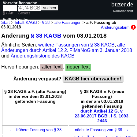
Vorschriftensuche
buzer.de
Normalansicht
§ / Art.
Gesetz
Volltextsuche
Start
>
Inhalt KAGB
>
§ 38
>
alle Fassungen
>
a.F. Fassung ab
03.01.2018
Änderungsalarm
nur in KAGB
Änderung
§ 38 KAGB
vom 03.01.2018
Ähnliche Seiten:
weitere Fassungen von § 38 KAGB
,
alle
Änderungen durch Artikel 12 2. FiMaNoG am 3. Januar 2018
und
Änderungshistorie des KAGB
Hervorhebungen:
alter Text
,
neuer Text
Änderung verpasst?
KAGB hier überwachen!
§ 38 KAGB a.F. (alte Fassung)
§ 38 KAGB n.F. (neue
in der vor dem 03.01.2018
Fassung)
geltenden Fassung
in der am 03.01.2018
geltenden Fassung
durch Artikel 12 G. v.
23.06.2017 BGBl. I S. 1693,
2446
←
→
frühere Fassung von § 38
nächste Fassung von § 38