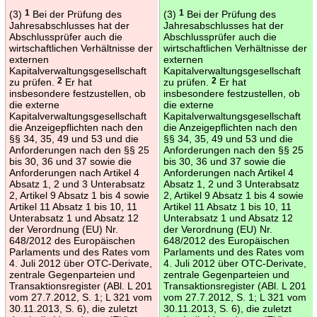
(3)
1
Bei der Prüfung des
(3)
1
Bei der Prüfung des
Jahresabschlusses hat der
Jahresabschlusses hat der
Abschlussprüfer auch die
Abschlussprüfer auch die
wirtschaftlichen Verhältnisse der
wirtschaftlichen Verhältnisse der
externen
externen
Kapitalverwaltungsgesellschaft
Kapitalverwaltungsgesellschaft
zu prüfen.
2
Er hat
zu prüfen.
2
Er hat
insbesondere festzustellen, ob
insbesondere festzustellen, ob
die externe
die externe
Kapitalverwaltungsgesellschaft
Kapitalverwaltungsgesellschaft
die Anzeigepflichten nach den
die Anzeigepflichten nach den
§§ 34, 35, 49 und 53 und die
§§ 34, 35, 49 und 53 und die
Anforderungen nach den §§ 25
Anforderungen nach den §§ 25
bis 30, 36 und 37 sowie die
bis 30, 36 und 37 sowie die
Anforderungen nach Artikel 4
Anforderungen nach Artikel 4
Absatz 1, 2 und 3 Unterabsatz
Absatz 1, 2 und 3 Unterabsatz
2, Artikel 9 Absatz 1 bis 4 sowie
2, Artikel 9 Absatz 1 bis 4 sowie
Artikel 11 Absatz 1 bis 10, 11
Artikel 11 Absatz 1 bis 10, 11
Unterabsatz 1 und Absatz 12
Unterabsatz 1 und Absatz 12
der Verordnung (EU) Nr.
der Verordnung (EU) Nr.
648/2012 des Europäischen
648/2012 des Europäischen
Parlaments und des Rates vom
Parlaments und des Rates vom
4. Juli 2012 über OTC-Derivate,
4. Juli 2012 über OTC-Derivate,
zentrale Gegenparteien und
zentrale Gegenparteien und
Transaktionsregister (ABl. L 201
Transaktionsregister (ABl. L 201
vom 27.7.2012, S. 1; L 321 vom
vom 27.7.2012, S. 1; L 321 vom
30.11.2013, S. 6), die zuletzt
30.11.2013, S. 6), die zuletzt