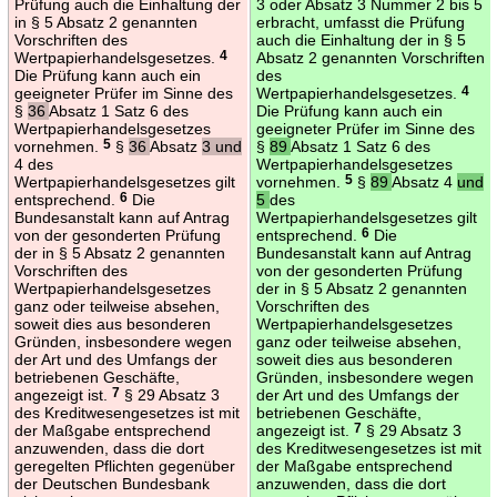
Prüfung auch die Einhaltung der
3 oder Absatz 3 Nummer 2 bis 5
in § 5 Absatz 2 genannten
erbracht, umfasst die Prüfung
Vorschriften des
auch die Einhaltung der in § 5
Wertpapierhandelsgesetzes.
4
Absatz 2 genannten Vorschriften
Die Prüfung kann auch ein
des
geeigneter Prüfer im Sinne des
Wertpapierhandelsgesetzes.
4
§
36
Absatz 1 Satz 6 des
Die Prüfung kann auch ein
Wertpapierhandelsgesetzes
geeigneter Prüfer im Sinne des
vornehmen.
5
§
36
Absatz
3 und
§
89
Absatz 1 Satz 6 des
4 des
Wertpapierhandelsgesetzes
Wertpapierhandelsgesetzes gilt
vornehmen.
5
§
89
Absatz 4
und
entsprechend.
6
Die
5
des
Bundesanstalt kann auf Antrag
Wertpapierhandelsgesetzes gilt
von der gesonderten Prüfung
entsprechend.
6
Die
der in § 5 Absatz 2 genannten
Bundesanstalt kann auf Antrag
Vorschriften des
von der gesonderten Prüfung
Wertpapierhandelsgesetzes
der in § 5 Absatz 2 genannten
ganz oder teilweise absehen,
Vorschriften des
soweit dies aus besonderen
Wertpapierhandelsgesetzes
Gründen, insbesondere wegen
ganz oder teilweise absehen,
der Art und des Umfangs der
soweit dies aus besonderen
betriebenen Geschäfte,
Gründen, insbesondere wegen
angezeigt ist.
7
§ 29 Absatz 3
der Art und des Umfangs der
des Kreditwesengesetzes ist mit
betriebenen Geschäfte,
der Maßgabe entsprechend
angezeigt ist.
7
§ 29 Absatz 3
anzuwenden, dass die dort
des Kreditwesengesetzes ist mit
geregelten Pflichten gegenüber
der Maßgabe entsprechend
der Deutschen Bundesbank
anzuwenden, dass die dort