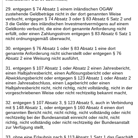
29. entgegen § 74 Absatz 1 einem inländischen OGAW
zustehende Geldbeträge nicht in der dort genannten Weise
verbucht, entgegen § 74 Absatz 3 oder § 83 Absatz 6 Satz 2 und
3 die Gelder des inländischen Investmentvermögens auf einem
Geldkonto verbucht, die eine dort genannte Anforderung nicht
erfüllt, oder einen Zahlungsstrom entgegen § 83 Absatz 6 Satz 1
nicht ordnungsgemäß überwacht,
30. entgegen § 76 Absatz 1 oder § 83 Absatz 1 eine dort
genannte Anforderung nicht sicherstellt oder entgegen § 76
Absatz 2 eine Weisung nicht ausführt,
31. entgegen § 107 Absatz 1 oder Absatz 2 einen Jahresbericht,
einen Halbjahresbericht, einen Auflösungsbericht oder einen
Abwicklungsbericht oder entgegen § 123 Absatz 1 oder Absatz 2
einen Jahresabschluss, einen Lagebericht oder einen
Halbjahresbericht nicht, nicht richtig, nicht vollständig, nicht in der
vorgeschriebenen Weise oder nicht rechtzeitig bekannt macht,
32. entgegen § 107 Absatz 3, § 123 Absatz 5, auch in Verbindung
mit § 148 Absatz 1, oder entgegen § 160 Absatz 4 einen dort
genannten Bericht nicht, nicht richtig, nicht vollständig oder nicht
rechtzeitig bei der Bundesanstalt einreicht oder nicht, nicht
richtig, nicht vollständig oder nicht rechtzeitig der Bundesanstalt
zur Verfügung stellt,
33. ohne eine Erlaubnis nach § 113 Absatz 1 Satz 1 das Geschäft