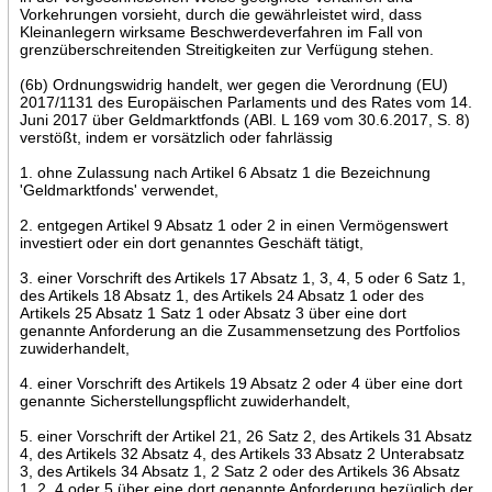
Vorkehrungen vorsieht, durch die gewährleistet wird, dass
Kleinanlegern wirksame Beschwerdeverfahren im Fall von
grenzüberschreitenden Streitigkeiten zur Verfügung stehen.
(6b) Ordnungswidrig handelt, wer gegen die Verordnung (EU)
2017/1131 des Europäischen Parlaments und des Rates vom 14.
Juni 2017 über Geldmarktfonds (ABl. L 169 vom 30.6.2017, S. 8)
verstößt, indem er vorsätzlich oder fahrlässig
1. ohne Zulassung nach Artikel 6 Absatz 1 die Bezeichnung
'Geldmarktfonds' verwendet,
2. entgegen Artikel 9 Absatz 1 oder 2 in einen Vermögenswert
investiert oder ein dort genanntes Geschäft tätigt,
3. einer Vorschrift des Artikels 17 Absatz 1, 3, 4, 5 oder 6 Satz 1,
des Artikels 18 Absatz 1, des Artikels 24 Absatz 1 oder des
Artikels 25 Absatz 1 Satz 1 oder Absatz 3 über eine dort
genannte Anforderung an die Zusammensetzung des Portfolios
zuwiderhandelt,
4. einer Vorschrift des Artikels 19 Absatz 2 oder 4 über eine dort
genannte Sicherstellungspflicht zuwiderhandelt,
5. einer Vorschrift der Artikel 21, 26 Satz 2, des Artikels 31 Absatz
4, des Artikels 32 Absatz 4, des Artikels 33 Absatz 2 Unterabsatz
3, des Artikels 34 Absatz 1, 2 Satz 2 oder des Artikels 36 Absatz
1, 2, 4 oder 5 über eine dort genannte Anforderung bezüglich der