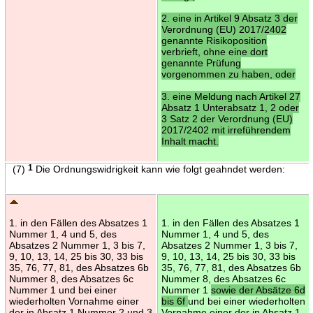
2. eine in Artikel 9 Absatz 3 der
Verordnung (EU) 2017/2402
genannte Risikoposition
verbrieft, ohne eine dort
genannte Prüfung
vorgenommen zu haben, oder
3. eine Meldung nach Artikel 27
Absatz 1 Unterabsatz 1, 2 oder
3 Satz 2 der Verordnung (EU)
2017/2402 mit irreführendem
Inhalt macht.
(7)
1
Die Ordnungswidrigkeit kann wie folgt geahndet werden:
1. in den Fällen des Absatzes 1
1. in den Fällen des Absatzes 1
Nummer 1, 4 und 5, des
Nummer 1, 4 und 5, des
Absatzes 2 Nummer 1, 3 bis 7,
Absatzes 2 Nummer 1, 3 bis 7,
9, 10, 13, 14, 25 bis 30, 33 bis
9, 10, 13, 14, 25 bis 30, 33 bis
35, 76, 77, 81, des Absatzes 6b
35, 76, 77, 81, des Absatzes 6b
Nummer 8, des Absatzes 6c
Nummer 8, des Absatzes 6c
Nummer 1 und bei einer
Nummer 1
sowie der Absätze 6d
wiederholten Vornahme einer
bis 6f
und bei einer wiederholten
der in Absatz 1 Nummer 2 und 3
Vornahme einer der in Absatz 1