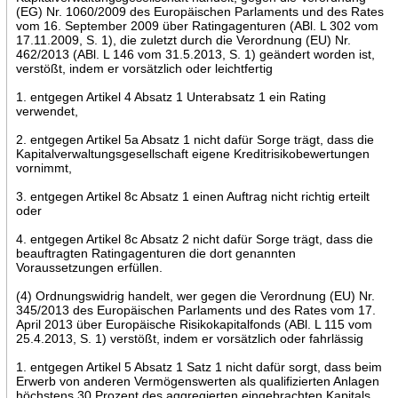
(EG) Nr. 1060/2009 des Europäischen Parlaments und des Rates
vom 16. September 2009 über Ratingagenturen (ABl. L 302 vom
17.11.2009, S. 1), die zuletzt durch die Verordnung (EU) Nr.
462/2013 (ABl. L 146 vom 31.5.2013, S. 1) geändert worden ist,
verstößt, indem er vorsätzlich oder leichtfertig
1. entgegen Artikel 4 Absatz 1 Unterabsatz 1 ein Rating
verwendet,
2. entgegen Artikel 5a Absatz 1 nicht dafür Sorge trägt, dass die
Kapitalverwaltungsgesellschaft eigene Kreditrisikobewertungen
vornimmt,
3. entgegen Artikel 8c Absatz 1 einen Auftrag nicht richtig erteilt
oder
4. entgegen Artikel 8c Absatz 2 nicht dafür Sorge trägt, dass die
beauftragten Ratingagenturen die dort genannten
Voraussetzungen erfüllen.
(4) Ordnungswidrig handelt, wer gegen die Verordnung (EU) Nr.
345/2013 des Europäischen Parlaments und des Rates vom 17.
April 2013 über Europäische Risikokapitalfonds (ABl. L 115 vom
25.4.2013, S. 1) verstößt, indem er vorsätzlich oder fahrlässig
1. entgegen Artikel 5 Absatz 1 Satz 1 nicht dafür sorgt, dass beim
Erwerb von anderen Vermögenswerten als qualifizierten Anlagen
höchstens 30 Prozent des aggregierten eingebrachten Kapitals