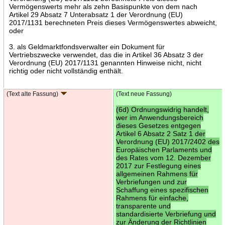
Vermögenswerts mehr als zehn Basispunkte von dem nach
Artikel 29 Absatz 7 Unterabsatz 1 der Verordnung (EU)
2017/1131 berechneten Preis dieses Vermögenswertes abweicht,
oder
3. als Geldmarktfondsverwalter ein Dokument für
Vertriebszwecke verwendet, das die in Artikel 36 Absatz 3 der
Verordnung (EU) 2017/1131 genannten Hinweise nicht, nicht
richtig oder nicht vollständig enthält.
(Text alte Fassung)
(Text neue Fassung)
(6d) Ordnungswidrig handelt,
wer im Anwendungsbereich
dieses Gesetzes entgegen
Artikel 6 Absatz 2 Satz 1 der
Verordnung (EU) 2017/2402 des
Europäischen Parlaments und
des Rates vom 12. Dezember
2017 zur Festlegung eines
allgemeinen Rahmens für
Verbriefungen und zur
Schaffung eines spezifischen
Rahmens für einfache,
transparente und
standardisierte Verbriefung und
zur Änderung der Richtlinien