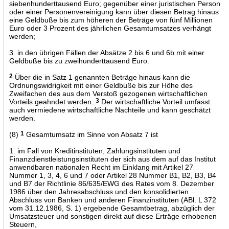
siebenhunderttausend Euro; gegenüber einer juristischen Person
oder einer Personenvereinigung kann über diesen Betrag hinaus
eine Geldbuße bis zum höheren der Beträge von fünf Millionen
Euro oder 3 Prozent des jährlichen Gesamtumsatzes verhängt
werden;
3. in den übrigen Fällen der Absätze 2 bis 6 und 6b mit einer
Geldbuße bis zu zweihunderttausend Euro.
2
Über die in Satz 1 genannten Beträge hinaus kann die
Ordnungswidrigkeit mit einer Geldbuße bis zur Höhe des
Zweifachen des aus dem Verstoß gezogenen wirtschaftlichen
Vorteils geahndet werden.
3
Der wirtschaftliche Vorteil umfasst
auch vermiedene wirtschaftliche Nachteile und kann geschätzt
werden.
(8)
1
Gesamtumsatz im Sinne von Absatz 7 ist
1. im Fall von Kreditinstituten, Zahlungsinstituten und
Finanzdienstleistungsinstituten der sich aus dem auf das Institut
anwendbaren nationalen Recht im Einklang mit Artikel 27
Nummer 1, 3, 4, 6 und 7 oder Artikel 28 Nummer B1, B2, B3, B4
und B7 der Richtlinie 86/635/EWG des Rates vom 8. Dezember
1986 über den Jahresabschluss und den konsolidierten
Abschluss von Banken und anderen Finanzinstituten (ABl. L 372
vom 31.12.1986, S. 1) ergebende Gesamtbetrag, abzüglich der
Umsatzsteuer und sonstigen direkt auf diese Erträge erhobenen
Steuern,