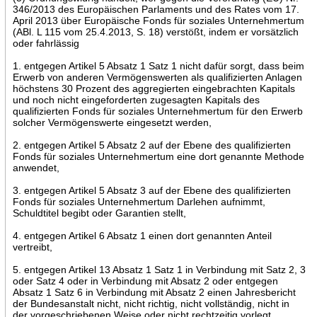
346/2013 des Europäischen Parlaments und des Rates vom 17.
April 2013 über Europäische Fonds für soziales Unternehmertum
(ABl. L 115 vom 25.4.2013, S. 18) verstößt, indem er vorsätzlich
oder fahrlässig
1. entgegen Artikel 5 Absatz 1 Satz 1 nicht dafür sorgt, dass beim
Erwerb von anderen Vermögenswerten als qualifizierten Anlagen
höchstens 30 Prozent des aggregierten eingebrachten Kapitals
und noch nicht eingeforderten zugesagten Kapitals des
qualifizierten Fonds für soziales Unternehmertum für den Erwerb
solcher Vermögenswerte eingesetzt werden,
2. entgegen Artikel 5 Absatz 2 auf der Ebene des qualifizierten
Fonds für soziales Unternehmertum eine dort genannte Methode
anwendet,
3. entgegen Artikel 5 Absatz 3 auf der Ebene des qualifizierten
Fonds für soziales Unternehmertum Darlehen aufnimmt,
Schuldtitel begibt oder Garantien stellt,
4. entgegen Artikel 6 Absatz 1 einen dort genannten Anteil
vertreibt,
5. entgegen Artikel 13 Absatz 1 Satz 1 in Verbindung mit Satz 2, 3
oder Satz 4 oder in Verbindung mit Absatz 2 oder entgegen
Absatz 1 Satz 6 in Verbindung mit Absatz 2 einen Jahresbericht
der Bundesanstalt nicht, nicht richtig, nicht vollständig, nicht in
der vorgeschriebenen Weise oder nicht rechtzeitig vorlegt,