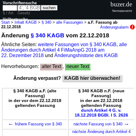
Vorschriftensuche
buzer.de
Normalansicht
§ / Art.
Gesetz
Volltextsuche
Start
>
Inhalt KAGB
>
§ 340
>
alle Fassungen
>
a.F. Fassung ab
22.12.2018
Änderungsalarm
nur in KAGB
Änderung
§ 340 KAGB
vom 22.12.2018
Ähnliche Seiten:
weitere Fassungen von § 340 KAGB
,
alle
Änderungen durch Artikel 4 FiMaAnpG 2018 am
22. Dezember 2018
und
Änderungshistorie des KAGB
Hervorhebungen:
alter Text
,
neuer Text
Änderung verpasst?
KAGB hier überwachen!
§ 340 KAGB a.F. (alte
§ 340 KAGB n.F. (neue
Fassung)
Fassung)
in der vor dem 22.12.2018
in der am 22.12.2018
geltenden Fassung
geltenden Fassung
durch Artikel 4 G. v.
18.12.2018 BGBl. I S. 2626
←
→
frühere Fassung von § 340
nächste Fassung von § 340
nächste Änderung durch Artikel 4