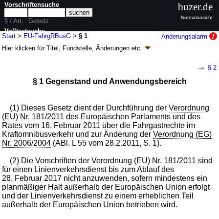
Vorschriftensuche
buzer.de
Normalansicht
§ / Art.
Gesetz
Volltextsuche
Start
>
EU-FahrgRBusG
>
§ 1
Änderungsalarm
Hier klicken für
Titel, Fundstelle, Änderungen
etc.
nur in EU-FahrgRBusG
§ 1 - EU-Fahrgastrechte-Kraftomnibus-Gesetz
→
§ 2
(EU-FahrgRBusG)
§ 1 Gegenstand und Anwendungsbereich
Artikel 1 G. v. 23.07.2013
BGBl. I S. 2547
(
Nr. 41
); zuletzt geändert durch
Artikel 8
G. v. 30.11.2019
BGBl. I S. 1942
Geltung ab 27.07.2013; FNA: 9240-4
Personenbeförderung
(1) Dieses Gesetz dient der Durchführung der
Verordnung
3 weitere Fassungen
|
Drucksachen / Entwurf / Begründung
|
(EU) Nr. 181/2011
des Europäischen Parlaments und des
wird in 9 Vorschriften zitiert
Rates vom 16. Februar 2011 über die Fahrgastrechte im
Kraftomnibusverkehr und zur Änderung der
Verordnung (EG)
Nr. 2006/2004
(ABl. L 55 vom 28.2.2011, S. 1).
(2) Die Vorschriften der
Verordnung (EU) Nr. 181/2011
sind
für einen Linienverkehrsdienst bis zum Ablauf des
28. Februar 2017 nicht anzuwenden, sofern mindestens ein
planmäßiger Halt außerhalb der Europäischen Union erfolgt
und der Linienverkehrsdienst zu einem erheblichen Teil
außerhalb der Europäischen Union betrieben wird.