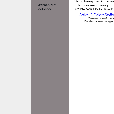
Verordnung zur Änderung
Erlaubnisverordnung
Werben auf
buzer.de
V. v. 03.07.2018 BGBl. I S. 1084
Artikel 2 ElektroSto
... (Datenschutz-Grundv
Bundesdatenschutzgeset