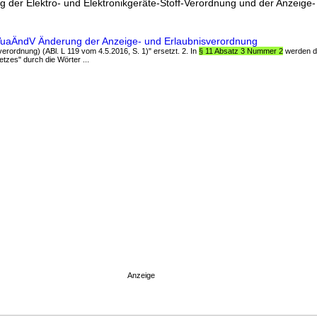
 der Elektro- und Elektronikgeräte-Stoff-Verordnung und der Anzeige-
ffVuaÄndV Änderung der Anzeige- und Erlaubnisverordnung
erordnung) (ABl. L 119 vom 4.5.2016, S. 1)" ersetzt. 2. In
§ 11 Absatz 3 Nummer 2
werden di
zes" durch die Wörter ...
Anzeige