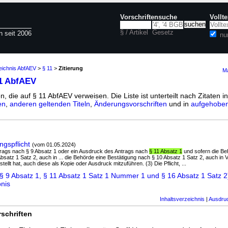
Vorschriftensuche
Vollt
§ / Artikel
Gesetz
n seit 2006
nu
eichnis AbfAEV
>
§ 11
>
Zitierung
Ma
11 AbfAEV
n, die auf § 11 AbfAEV verweisen. Die Liste ist unterteilt nach Zitaten i
en
,
anderen geltenden Titeln
,
Änderungsvorschriften
und in
aufgehoben
ngspflicht
(vom 01.05.2024)
Antrags nach § 9 Absatz 1 oder ein Ausdruck des Antrags nach
§ 11 Absatz 1
und sofern die Be
bsatz 1 Satz 2, auch in ... die Behörde eine Bestätigung nach § 10 Absatz 1 Satz 2, auch in 
tellt hat, auch diese als Kopie oder Ausdruck mitzuführen. (3) Die Pflicht, ...
§ 9 Absatz 1, § 11 Absatz 1 Satz 1 Nummer 1 und § 16 Absatz 1 Satz 2)
bnis
Inhaltsverzeichnis
|
Ausdru
schriften