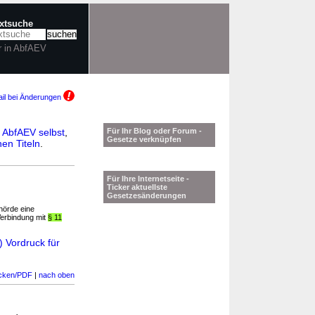
extsuche
r in AbfAEV
il bei Änderungen
n
AbfAEV selbst
,
Für Ihr Blog oder Forum -
Gesetze verknüpfen
en Titeln
.
Für Ihre Internetseite -
Ticker aktuellste
Gesetzesänderungen
hörde eine
Verbindung mit
§ 11
 Vordruck für
cken/PDF
|
nach oben