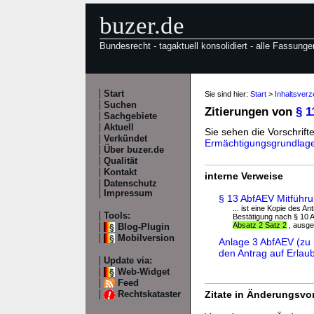
buzer.de
Bundesrecht - tagaktuell konsolidiert - alle Fassunge
Start
Sie sind hier:
Start
>
Inhaltsverz
Suchen
Zitierungen von
§ 
Sachgebiete
Aktuell
Sie sehen die Vorschrifte
Verkündet
Ermächtigungsgrundlag
Über buzer.de
Qualität
Kontakt
interne Verweise
Datenschutz
Impressum
§ 13 AbfAEV Mitführu
... ist eine Kopie des 
Tools:
Bestätigung nach § 10 A
Absatz 2 Satz 2
, ausges
Blog-Plugin
Mobilversion
Anlage 3 AbfAEV (zu 
den Antrag auf Erlau
Update via:
Web-Widget
Feed
Zitate in Änderungsvor
Rechtskataster