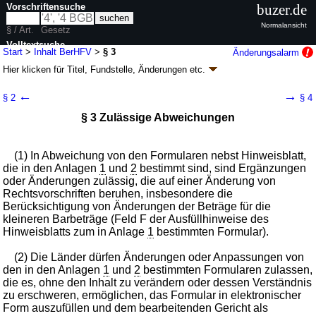
Vorschriftensuche
buzer.de
Normalansicht
§ / Art.
Gesetz
Volltextsuche
Start
>
Inhalt BerHFV
>
§ 3
Änderungsalarm
Hier klicken für
Titel, Fundstelle, Änderungen
etc.
nur in BerHFV
§ 3 - Beratungshilfeformularverordnung
←
→
§ 2
§ 4
(BerHFV)
§ 3 Zulässige Abweichungen
V. v. 02.01.2014
BGBl. I S. 2
(
Nr. 1
); zuletzt geändert durch
Artikel 3
G. v.
15.07.2024
BGBl. 2024 I Nr. 237
Geltung ab 09.01.2014; FNA: 303-15-3
Notare, Rechtsanwälte,
(1) In Abweichung von den Formularen nebst Hinweisblatt,
Rechtsberater; Beurkundung
die in den Anlagen
1
und
2
bestimmt sind, sind Ergänzungen
2 weitere Fassungen
|
Drucksachen / Entwurf / Begründung
|
oder Änderungen zulässig, die auf einer Änderung von
wird in 3 Vorschriften zitiert
Rechtsvorschriften beruhen, insbesondere die
Berücksichtigung von Änderungen der Beträge für die
kleineren Barbeträge (Feld F der Ausfüllhinweise des
Hinweisblatts zum in Anlage
1
bestimmten Formular).
(2) Die Länder dürfen Änderungen oder Anpassungen von
den in den Anlagen
1
und
2
bestimmten Formularen zulassen,
die es, ohne den Inhalt zu verändern oder dessen Verständnis
zu erschweren, ermöglichen, das Formular in elektronischer
Form auszufüllen und dem bearbeitenden Gericht als