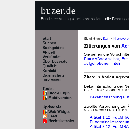
buzer.de
Bundesrecht - tagaktuell konsolidiert - alle Fassunge
Start
Sie sind hier:
Start
>
Inhaltsver
Suchen
Zitierungen von
Ach
Sachgebiete
Aktuell
Sie sehen die Vorschrifte
Verkündet
FuttMVÄndV selbst
,
Erm
Über buzer.de
aufgehobenen Titeln
.
Qualität
Kontakt
Datenschutz
Zitate in Änderungsvor
Impressum
Bekanntmachung der Neu
Tools:
B. v. 15.10.2015 BGBl. I S. 1687
Blog-Plugin
Bekanntmachung Fu
Mobilversion
Zwölfte Verordnung zur 
Update via:
V. v. 21.07.2014 BGBl. I S. 1148
Web-Widget
Feed
Artikel 1 12. FuttMR
Rechtskataster
Futtermittelverordnu
Artikel 2 12. FuttMR