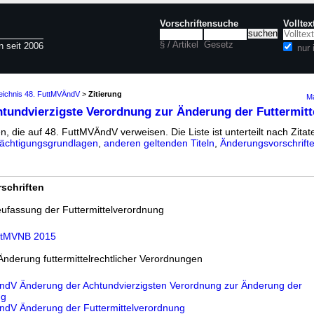
Vorschriftensuche
Vollte
§ / Artikel
Gesetz
n seit 2006
nur
zeichnis 48. FuttMVÄndV
>
Zitierung
Ma
tundvierzigste Verordnung zur Änderung der Futtermit
n, die auf 48. FuttMVÄndV verweisen. Die Liste ist unterteilt nach Zitat
ächtigungsgrundlagen
,
anderen geltenden Titeln
,
Änderungsvorschrift
schriften
fassung der Futtermittelverordnung
ttMVNB 2015
Änderung futtermittelrechtlicher Verordnungen
ÄndV Änderung der Achtundvierzigsten Verordnung zur Änderung der
ng
ÄndV Änderung der Futtermittelverordnung