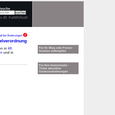
xtsuche
 in 48. FuttMVÄndV
il bei Änderungen
telverordnung
en in
48.
Für Ihr Blog oder Forum -
Gesetze verknüpfen
en
und in
Für Ihre Internetseite -
Ticker aktuellste
Gesetzesänderungen