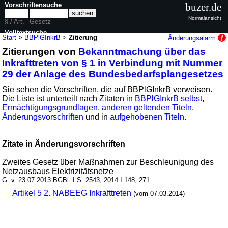
Vorschriftensuche
buzer.de
Normalansicht
§ / Art.
Gesetz
Volltextsuche
Start
>
BBPlGInkrB
>
Zitierung
Änderungsalarm
Zitierungen von
Bekanntmachung über das
nur in BBPlGInkrB
Inkrafttreten von § 1 in Verbindung mit Nummer
29 der Anlage des Bundesbedarfsplangesetzes
Sie sehen die Vorschriften, die auf BBPlGInkrB verweisen.
Die Liste ist unterteilt nach Zitaten in
BBPlGInkrB selbst
,
Ermächtigungsgrundlagen
,
anderen geltenden Titeln
,
Änderungsvorschriften
und in
aufgehobenen Titeln
.
Zitate in Änderungsvorschriften
Zweites Gesetz über Maßnahmen zur Beschleunigung des
Netzausbaus Elektrizitätsnetze
G. v. 23.07.2013 BGBl. I S. 2543, 2014 I 148, 271
Artikel 5 2. NABEEG Inkrafttreten
(vom 07.03.2014)