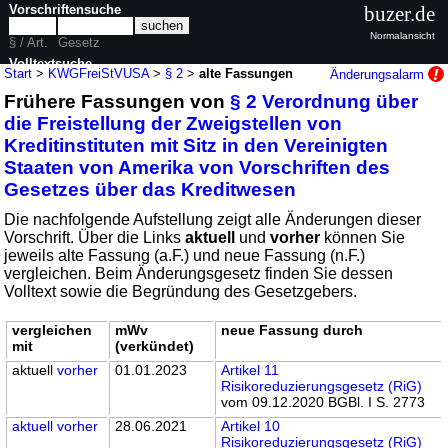
Vorschriftensuche
buzer.de
Normalansicht
§ / Art.
Gesetz
Volltextsuche
Start
>
KWGFreiStVUSA
>
§ 2
>
alte Fassungen
Änderungsalarm
Frühere Fassungen von
§ 2 Verordnung über
nur in KWGFreiStVUSA
die Freistellung der Zweigstellen von
Kreditinstituten mit Sitz in den Vereinigten
Staaten von Amerika von Vorschriften des
Gesetzes über das Kreditwesen
Die nachfolgende Aufstellung zeigt alle Änderungen dieser
Vorschrift. Über die Links
aktuell
und
vorher
können Sie
jeweils alte Fassung (a.F.) und neue Fassung (n.F.)
vergleichen. Beim Änderungsgesetz finden Sie dessen
Volltext sowie die Begründung des Gesetzgebers.
vergleichen
mWv
neue Fassung durch
mit
(verkündet)
aktuell
vorher
01.01.2023
Artikel 11
Risikoreduzierungsgesetz (RiG)
vom 09.12.2020 BGBl. I S. 2773
aktuell
vorher
28.06.2021
Artikel 10
Risikoreduzierungsgesetz (RiG)