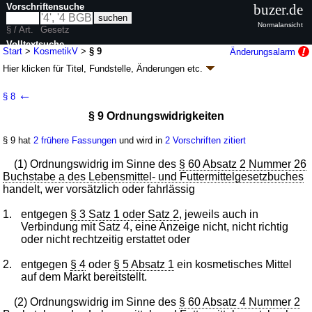
Vorschriftensuche
buzer.de
Normalansicht
§ / Art.
Gesetz
Volltextsuche
Start
>
KosmetikV
>
§ 9
Änderungsalarm
Hier klicken für
Titel, Fundstelle, Änderungen
etc.
nur in KosmetikV
§ 9 - Kosmetik-Verordnung (KosmetikV
k.a.Abk.
)
←
§ 8
Artikel 1 V. v. 16.07.2014
BGBl. I S. 1054
(
Nr. 32
); zuletzt geändert durch
§ 9 Ordnungswidrigkeiten
Artikel 2
V. v. 19.12.2025
BGBl. 2025 I Nr. 379
Geltung ab 24.07.2014; FNA: 2125-20-2
Lebens- und Genussmittel,
Bedarfsgegenstände
§ 9 hat
2 frühere Fassungen
und wird in
2 Vorschriften zitiert
5 weitere Fassungen
|
Drucksachen / Entwurf / Begründung
|
(1) Ordnungswidrig im Sinne des
§ 60 Absatz 2 Nummer 26
wird in 7 Vorschriften zitiert
Buchstabe a des Lebensmittel- und Futtermittelgesetzbuches
handelt, wer vorsätzlich oder fahrlässig
1.
entgegen
§ 3 Satz 1 oder Satz 2
, jeweils auch in
Verbindung mit Satz 4, eine Anzeige nicht, nicht richtig
oder nicht rechtzeitig erstattet oder
2.
entgegen
§ 4
oder
§ 5 Absatz 1
ein kosmetisches Mittel
auf dem Markt bereitstellt.
(2) Ordnungswidrig im Sinne des
§ 60 Absatz 4 Nummer 2