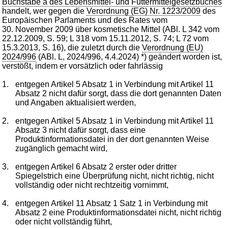
Buchstabe a des Lebensmittel- und Futtermittelgesetzbuches
handelt, wer gegen die
Verordnung (EG) Nr. 1223/2009
des
Europäischen Parlaments und des Rates vom
30. November 2009 über kosmetische Mittel (ABl. L 342 vom
22.12.2009, S. 59; L 318 vom 15.11.2012, S. 74; L 72 vom
15.3.2013, S. 16), die zuletzt durch die
Verordnung (EU)
2024/996
(ABl. L, 2024/996, 4.4.2024) *) geändert worden ist,
verstößt, indem er vorsätzlich oder fahrlässig
1.
entgegen Artikel 5 Absatz 1 in Verbindung mit Artikel 11
Absatz 2 nicht dafür sorgt, dass die dort genannten Daten
und Angaben aktualisiert werden,
2.
entgegen Artikel 5 Absatz 1 in Verbindung mit Artikel 11
Absatz 3 nicht dafür sorgt, dass eine
Produktinformationsdatei in der dort genannten Weise
zugänglich gemacht wird,
3.
entgegen Artikel 6 Absatz 2 erster oder dritter
Spiegelstrich eine Überprüfung nicht, nicht richtig, nicht
vollständig oder nicht rechtzeitig vornimmt,
4.
entgegen Artikel 11 Absatz 1 Satz 1 in Verbindung mit
Absatz 2 eine Produktinformationsdatei nicht, nicht richtig
oder nicht vollständig führt,