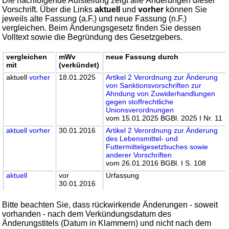
Die nachfolgende Aufstellung zeigt alle Änderungen dieser
Vorschrift. Über die Links
aktuell
und
vorher
können Sie
jeweils alte Fassung (a.F.) und neue Fassung (n.F.)
vergleichen. Beim Änderungsgesetz finden Sie dessen
Volltext sowie die Begründung des Gesetzgebers.
vergleichen
mWv
neue Fassung durch
mit
(verkündet)
aktuell
vorher
18.01.2025
Artikel 2 Verordnung zur Änderung
von Sanktionsvorschriften zur
Ahndung von Zuwiderhandlungen
gegen stoffrechtliche
Unionsverordnungen
vom 15.01.2025 BGBl. 2025 I Nr. 11
aktuell
vorher
30.01.2016
Artikel 2 Verordnung zur Änderung
des Lebensmittel- und
Futtermittelgesetzbuches sowie
anderer Vorschriften
vom 26.01.2016 BGBl. I S. 108
aktuell
vor
Urfassung
30.01.2016
Bitte beachten Sie, dass rückwirkende Änderungen - soweit
vorhanden - nach dem Verkündungsdatum des
Änderungstitels (Datum in Klammern) und nicht nach dem