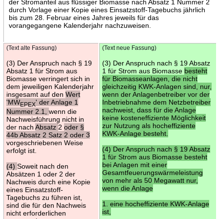
der Stromanteil aus flüssiger Biomasse nach Absatz 1 Nummer 2
durch Vorlage einer Kopie eines Einsatzstoff-Tagebuchs jährlich
bis zum 28. Februar eines Jahres jeweils für das
vorangegangene Kalenderjahr nachzuweisen.
(Text alte Fassung)
(Text neue Fassung)
(3) Der Anspruch nach § 19
(3) Der Anspruch nach § 19 Absatz
Absatz 1 für Strom aus
1 für Strom aus Biomasse
besteht
Biomasse verringert sich in
für Biomasseanlagen, die nicht
dem jeweiligen Kalenderjahr
gleichzeitig KWK-Anlagen sind, nur,
insgesamt auf den
Wert
wenn der Anlagenbetreiber vor der
'MW
' der Anlage 1
Inbetriebnahme dem Netzbetreiber
EPEX
nachweist, dass für die Anlage
Nummer 2.1,
wenn die
keine kosteneffiziente Möglichkeit
Nachweisführung nicht in
zur Nutzung als hocheffiziente
der nach
Absatz
2
oder §
KWK-Anlage besteht.
44b Absatz 2 Satz 2 oder 3
vorgeschriebenen Weise
(4) Der Anspruch nach § 19 Absatz
erfolgt ist.
1 für Strom aus Biomasse besteht
bei Anlagen mit einer
(4)
Soweit nach den
Gesamtfeuerungswärmeleistung
Absätzen 1 oder 2 der
von mehr als 50 Megawatt nur,
Nachweis durch eine Kopie
wenn die Anlage
eines Einsatzstoff-
Tagebuchs zu führen ist,
1. eine hocheffiziente KWK-Anlage
sind die für den Nachweis
ist,
nicht erforderlichen