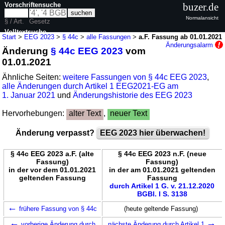
Vorschriftensuche
buzer.de
Normalansicht
§ / Art.
Gesetz
Volltextsuche
Start
>
EEG 2023
>
§ 44c
>
alle Fassungen
>
a.F. Fassung ab 01.01.2021
Änderungsalarm
Änderung
§ 44c EEG 2023
vom
nur in EEG 2023
01.01.2021
Ähnliche Seiten:
weitere Fassungen von § 44c EEG 2023
,
alle Änderungen durch Artikel 1 EEG2021-EG am
1. Januar 2021
und
Änderungshistorie des EEG 2023
Hervorhebungen:
alter Text
,
neuer Text
Änderung verpasst?
EEG 2023 hier überwachen!
§ 44c EEG 2023 a.F. (alte
§ 44c EEG 2023 n.F. (neue
Fassung)
Fassung)
in der vor dem 01.01.2021
in der am 01.01.2021 geltenden
geltenden Fassung
Fassung
durch Artikel 1 G. v. 21.12.2020
BGBl. I S. 3138
←
frühere Fassung von § 44c
(heute geltende Fassung)
←
→
vorherige Änderung durch
nächste Änderung durch Artikel 1