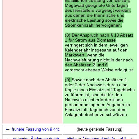
installierten Leistung von bis zu 2
Megawatt geeignete Unterlagen
des Herstellers vorgelegt werden,
aus denen die thermische und
elektrische Leistung sowie die
Stromkennzahl hervorgehen.
(8) Der Anspruch nach § 19 Absatz
1 für Strom aus Biomasse
verringert sich in dem jeweiligen
Kalenderjahr insgesamt auf den
Marktwert,
wenn die
Nachweisführung nicht in der nach
den Absätzen
2
und 6
vorgeschriebenen Weise erfolgt ist.
(9)
Soweit nach den Absätzen 1
oder 2 der Nachweis durch eine
Kopie eines Einsatzstoff-Tagebuchs
zu führen ist, sind die für den
Nachweis nicht erforderlichen
personenbezogenen Angaben im
Einsatzstoff-Tagebuch von dem
Anlagenbetreiber zu schwärzen.
←
frühere Fassung von § 44c
(heute geltende Fassung)
←
→
vorherige Änderung durch
nächste Änderung durch Artikel 1