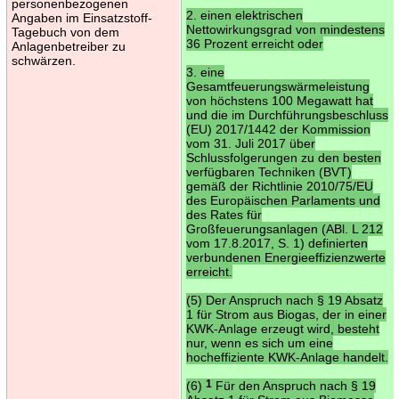
personenbezogenen
2. einen elektrischen
Angaben im Einsatzstoff-
Nettowirkungsgrad von mindestens
Tagebuch von dem
36 Prozent erreicht oder
Anlagenbetreiber zu
schwärzen.
3. eine
Gesamtfeuerungswärmeleistung
von höchstens 100 Megawatt hat
und die im Durchführungsbeschluss
(EU) 2017/1442 der Kommission
vom 31. Juli 2017 über
Schlussfolgerungen zu den besten
verfügbaren Techniken (BVT)
gemäß der Richtlinie 2010/75/EU
des Europäischen Parlaments und
des Rates für
Großfeuerungsanlagen (ABl. L 212
vom 17.8.2017, S. 1) definierten
verbundenen Energieeffizienzwerte
erreicht.
(5) Der Anspruch nach § 19 Absatz
1 für Strom aus Biogas, der in einer
KWK-Anlage erzeugt wird, besteht
nur, wenn es sich um eine
hocheffiziente KWK-Anlage handelt.
(6)
1
Für den Anspruch nach § 19