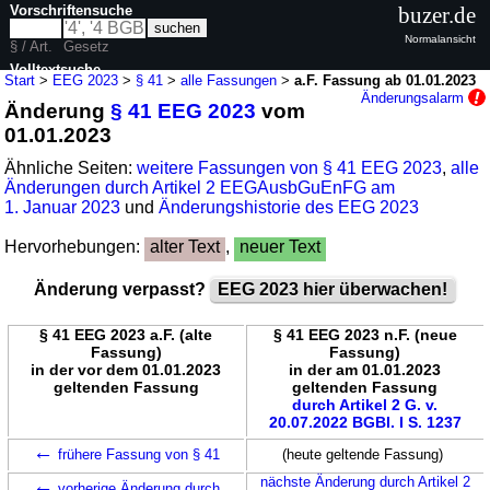
Vorschriftensuche
buzer.de
Normalansicht
§ / Art.
Gesetz
Volltextsuche
Start
>
EEG 2023
>
§ 41
>
alle Fassungen
>
a.F. Fassung ab 01.01.2023
Änderungsalarm
Änderung
§ 41 EEG 2023
vom
nur in EEG 2023
01.01.2023
Ähnliche Seiten:
weitere Fassungen von § 41 EEG 2023
,
alle
Änderungen durch Artikel 2 EEGAusbGuEnFG am
1. Januar 2023
und
Änderungshistorie des EEG 2023
Hervorhebungen:
alter Text
,
neuer Text
Änderung verpasst?
EEG 2023 hier überwachen!
§ 41 EEG 2023 a.F. (alte
§ 41 EEG 2023 n.F. (neue
Fassung)
Fassung)
in der vor dem 01.01.2023
in der am 01.01.2023
geltenden Fassung
geltenden Fassung
durch Artikel 2 G. v.
20.07.2022 BGBl. I S. 1237
←
frühere Fassung von § 41
(heute geltende Fassung)
←
nächste Änderung durch Artikel 2
vorherige Änderung durch