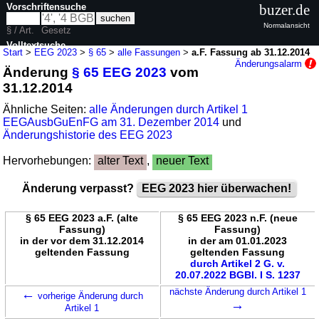
Vorschriftensuche
buzer.de
Normalansicht
§ / Art.
Gesetz
Volltextsuche
Start
>
EEG 2023
>
§ 65
>
alle Fassungen
>
a.F. Fassung ab 31.12.2014
Änderungsalarm
Änderung
§ 65 EEG 2023
vom
nur in EEG 2023
31.12.2014
Ähnliche Seiten:
alle Änderungen durch Artikel 1
EEGAusbGuEnFG am 31. Dezember 2014
und
Änderungshistorie des EEG 2023
Hervorhebungen:
alter Text
,
neuer Text
Änderung verpasst?
EEG 2023 hier überwachen!
§ 65 EEG 2023 a.F. (alte
§ 65 EEG 2023 n.F. (neue
Fassung)
Fassung)
in der vor dem 31.12.2014
in der am 01.01.2023
geltenden Fassung
geltenden Fassung
durch Artikel 2 G. v.
20.07.2022 BGBl. I S. 1237
←
nächste Änderung durch Artikel 1
vorherige Änderung durch
→
Artikel 1