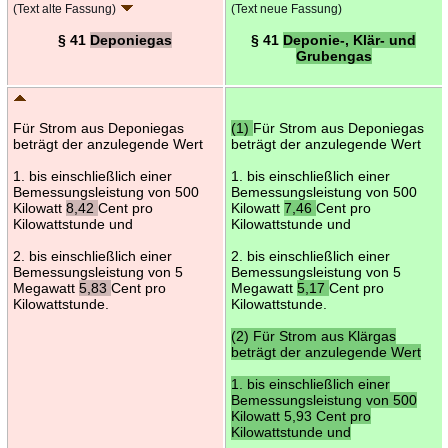
(Text alte Fassung)
(Text neue Fassung)
§ 41
Deponiegas
§ 41
Deponie-, Klär- und
Grubengas
Für Strom aus Deponiegas
(1)
Für Strom aus Deponiegas
beträgt der anzulegende Wert
beträgt der anzulegende Wert
1. bis einschließlich einer
1. bis einschließlich einer
Bemessungsleistung von 500
Bemessungsleistung von 500
Kilowatt
8,42
Cent pro
Kilowatt
7,46
Cent pro
Kilowattstunde und
Kilowattstunde und
2. bis einschließlich einer
2. bis einschließlich einer
Bemessungsleistung von 5
Bemessungsleistung von 5
Megawatt
5,83
Cent pro
Megawatt
5,17
Cent pro
Kilowattstunde.
Kilowattstunde.
(2) Für Strom aus Klärgas
beträgt der anzulegende Wert
1. bis einschließlich einer
Bemessungsleistung von 500
Kilowatt 5,93 Cent pro
Kilowattstunde und