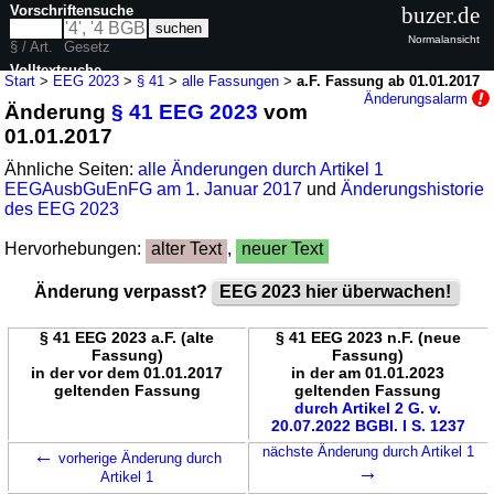
Vorschriftensuche
buzer.de
Normalansicht
§ / Art.
Gesetz
Volltextsuche
Start
>
EEG 2023
>
§ 41
>
alle Fassungen
>
a.F. Fassung ab 01.01.2017
Änderungsalarm
Änderung
§ 41 EEG 2023
vom
nur in EEG 2023
01.01.2017
Ähnliche Seiten:
alle Änderungen durch Artikel 1
EEGAusbGuEnFG am 1. Januar 2017
und
Änderungshistorie
des EEG 2023
Hervorhebungen:
alter Text
,
neuer Text
Änderung verpasst?
EEG 2023 hier überwachen!
§ 41 EEG 2023 a.F. (alte
§ 41 EEG 2023 n.F. (neue
Fassung)
Fassung)
in der vor dem 01.01.2017
in der am 01.01.2023
geltenden Fassung
geltenden Fassung
durch Artikel 2 G. v.
20.07.2022 BGBl. I S. 1237
←
nächste Änderung durch Artikel 1
vorherige Änderung durch
→
Artikel 1