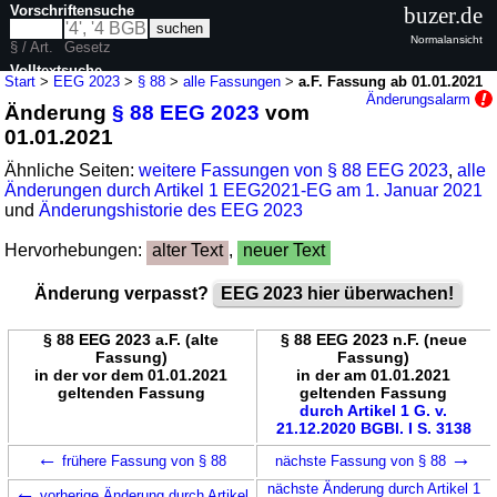
Vorschriftensuche
buzer.de
Normalansicht
§ / Art.
Gesetz
Volltextsuche
Start
>
EEG 2023
>
§ 88
>
alle Fassungen
>
a.F. Fassung ab 01.01.2021
Änderungsalarm
Änderung
§ 88 EEG 2023
vom
nur in EEG 2023
01.01.2021
Ähnliche Seiten:
weitere Fassungen von § 88 EEG 2023
,
alle
Änderungen durch Artikel 1 EEG2021-EG am 1. Januar 2021
und
Änderungshistorie des EEG 2023
Hervorhebungen:
alter Text
,
neuer Text
Änderung verpasst?
EEG 2023 hier überwachen!
§ 88 EEG 2023 a.F. (alte
§ 88 EEG 2023 n.F. (neue
Fassung)
Fassung)
in der vor dem 01.01.2021
in der am 01.01.2021
geltenden Fassung
geltenden Fassung
durch Artikel 1 G. v.
21.12.2020 BGBl. I S. 3138
←
→
frühere Fassung von § 88
nächste Fassung von § 88
←
nächste Änderung durch Artikel 1
vorherige Änderung durch Artikel