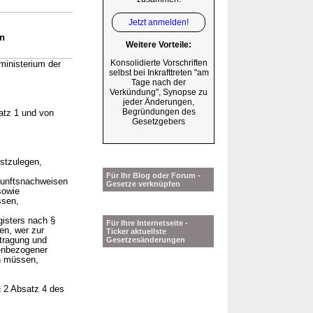
Jetzt anmelden!
n
Weitere Vorteile:
Konsolidierte Vorschriften
ministerium der
selbst bei Inkrafttreten "am
Tage nach der
Verkündung", Synopse zu
jeder Änderungen,
Begründungen des
atz 1 und von
Gesetzgebers
estzulegen,
Für Ihr Blog oder Forum -
kunftsnachweisen
Gesetze verknüpfen
sowie
ssen,
gisters nach §
Für Ihre Internetseite -
en, wer zur
Ticker aktuellste
rtragung und
Gesetzesänderungen
enbezogener
n müssen,
 2 Absatz 4 des