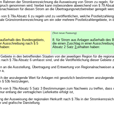
im Rahmen der Stromkennzeichnung die Ausweisung von Strom zu regeln, für
spruch genommen wird; hierbei kann insbesondere abweichend von § 79 Absat
snachweisen für diesen Strom an die Übertragungsnetzbetreiber geregelt wer
von § 79a Absatz 6 zu regeln und zu veröffentlichen, welche Postleitzahlenge
onale Grünstromkennzeichnung um ein oder mehrere Postleitzahlengebiete, in
(Text neue Fassung)
 außerhalb des Bundesgebiets,
8. für Strom aus Anlagen außerhalb des 
ner Ausschreibung nach § 5
die einen Zuschlag in einer Ausschreibun
 haben:
Absatz 2 Satz
3
erhalten haben:
ebiete in den betreffenden Staaten von der jeweiligen Region für die regiona
ach § 79a Absatz 6 umfasst sind, und die Veröffentlichung dieser Gebiete z
ln an die Ausstellung, Übertragung und Entwertung von Regionalnachweisen a
 a,
ich der anzulegende Wert für Anlagen mit gesetzlich bestimmtem anzulegend
n § 53b festzulegen,
h von § 79a Absatz 5 Satz 3 Bestimmungen zum Nachweis zu treffen, dass 
r entlang der vertraglichen Lieferkette erfolgt ist,
ung der Ausweisung der regionalen Herkunft nach § 79a in der Stromkennzeich
e und grafische Darstellung.