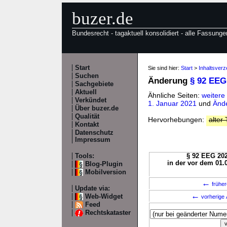
buzer.de
Bundesrecht - tagaktuell konsolidiert - alle Fassunge
Start
Sie sind hier:
Start
>
Inhaltsver
Suchen
Änderung
§ 92 EEG
Sachgebiete
Aktuell
Ähnliche Seiten:
weitere
Verkündet
1. Januar 2021
und
Änd
Über buzer.de
Qualität
Hervorhebungen:
alter 
Kontakt
Datenschutz
Impressum
Tools:
§ 92 EEG 202
in der vor dem 01.
Blog-Plugin
Mobilversion
←
früher
Update via:
←
Web-Widget
vorherige 
Feed
Rechtskataster