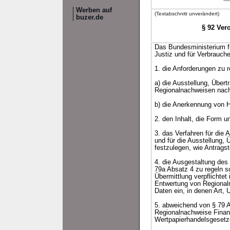
Werben auf
(Textabschnitt unverändert)
buzer.de
§ 92 Ver
Das Bundesministerium f
Justiz und für Verbrauc
1. die Anforderungen zu r
a) die Ausstellung, Übe
Regionalnachweisen nach
b) die Anerkennung von 
2. den Inhalt, die Form 
3. das Verfahren für die
und für die Ausstellung,
festzulegen, wie Antrags
4. die Ausgestaltung des
79a Absatz 4 zu regeln s
Übermittlung verpflichte
Entwertung von Regional
Daten ein, in denen Art
5. abweichend von § 79 
Regionalnachweise Finan
Wertpapierhandelsgesetz