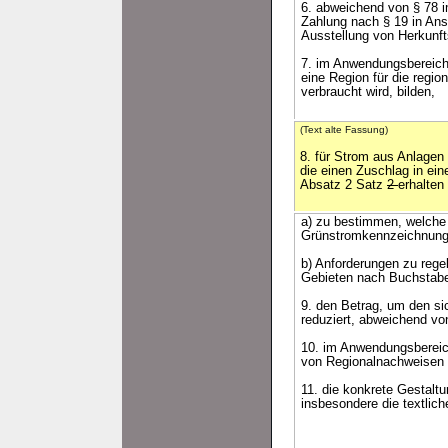
6. abweichend von § 78 
Zahlung nach § 19 in An
Ausstellung von Herkunft
7. im Anwendungsbereich 
eine Region für die regi
verbraucht wird, bilden,
(Text alte Fassung)
8. für Strom aus Anlagen
die einen Zuschlag in ei
Absatz 2 Satz
2
erhalten
a) zu bestimmen, welche G
Grünstromkennzeichnung n
b) Anforderungen zu rege
Gebieten nach Buchstabe
9. den Betrag, um den s
reduziert, abweichend vo
10. im Anwendungsbereic
von Regionalnachweisen nu
11. die konkrete Gestalt
insbesondere die textlich