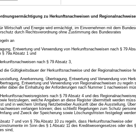
ordnungsermächtigung zu Herkunftsnachweisen und Regionalnachweise
ür Wirtschaft und Energie wird ermächtigt, im Einvernehmen mit dem Bundes
herschutz durch Rechtsverordnung ohne Zustimmung des Bundesrates
egeln an
rtragung, Entwertung und Verwendung von Herkunftsnachweisen nach § 79 Abs
 § 79a Absatz 1 und
Herkunftsnachweisen nach § 79 Absatz 3,
und die Gültigkeitsdauer der Herkunftsnachweise und der Regionalnachweise f
 Ausstellung, Anerkennung, Übertragung, Entwertung und Verwendung von Her
 Übertragung, Entwertung und Verwendung von Regionalnachweisen zu regeln 
teller dabei die Einhaltung der Anforderungen nach Nummer 1 nachweisen mü
 Herkunftsnachweisregisters nach § 79 Absatz 4 und des Regionalnachweisre
owie festzulegen, welche Angaben an diese Register übermittelt werden müss
t ist und in welchem Umfang Netzbetreiber Auskunft über die Ausstellung, Übe
nachweisen verlangen können; dies schließt Regelungen zum Schutz person
, Umfang und Zweck der Speicherung sowie Löschungsfristen festgelegt werde
Absatz 7 und von § 79a Absatz 10 zu regeln, dass Herkunftsnachweise oder
zinstrumente im Sinn des § 1 Absatz 11 des Kreditwesengesetzes oder des §
es sind,