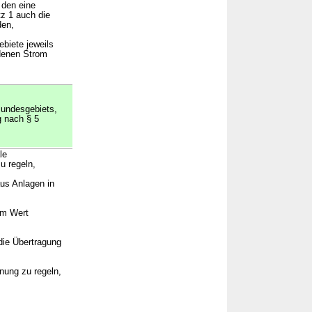
 den eine
z 1 auch die
den,
biete jeweils
 denen Strom
Bundesgebiets,
g nach § 5
le
u regeln,
us Anlagen in
em Wert
die Übertragung
nung zu regeln,