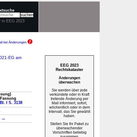
extsuche
r in EEG 2023
il bei Änderungen
G2021-EG am
EEG 2023
Rechtskataster
Änderungen
überwachen
Sie werden über jede
ssung)
verkündete oder in Kraft
n Fassung
tretende Änderung per
Bl. I S. 3138
Mail informiert, sofort,
wöchentlich oder in dem
→
Intervall, das Sie gewählt
haben.
→
1
Stellen Sie Ihr Paket zu
überwachender
Vorschriften beliebig
zusammen.