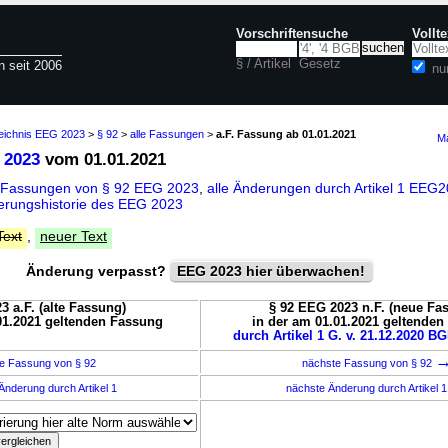
Vorschriftensuche
Vollt
§ / Artikel
Gesetz
n seit 2006
nu
zeichnis EEG 2023
>
§ 92
>
alle Fassungen
>
a.F. Fassung ab 01.01.2021
Ma
 2023
vom 01.01.2021
 Fassungen von § 92 EEG 2023
,
alle Änderungen durch Artikel 1 EE
erungshistorie des EEG 2023
Text
,
neuer Text
Änderung verpasst?
EEG 2023 hier überwachen!
3 a.F. (alte Fassung)
§ 92 EEG 2023 n.F. (neue Fa
01.2021 geltenden Fassung
in der am 01.01.2021 geltende
durch Artikel 1 G. v. 21.12.2020 BG
e Fassung von § 92
nächste Fassung von § 92
Änderung durch Artikel 1
nächste Änderung durch Artikel 