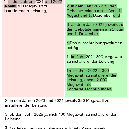
1.
in den Jahren
2021
und 2022
jeweils
300 Megawatt zu
2. in dem Jahr 2022 zu den
installierender Leistung,
Gebotsterminen am 1. April, 1.
August und 1.
Dezember
und
3. ab dem Jahr 2023 jeweils zu
den Gebotsterminen am 1. Juni
und 1. Dezember.
2
Das Ausschreibungsvolumen
beträgt
1.
im Jahr
2021 300 Megawatt
zu installierender Leistung,
1a. im Jahr 2022 2.300
Megawatt zu installierender
Leistung, davon 2.000
Megawatt als
Sonderausschreibungen,
2. in den Jahren 2023 und 2024 jeweils 350 Megawatt zu
installierender Leistung,
3. ab dem Jahr 2025 jährlich 400 Megawatt zu installierender
Leistung.
3
Das Ausschreibungsvolumen nach Satz 2 wird jeweils