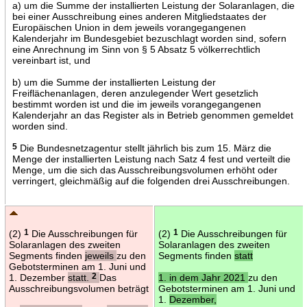
a) um die Summe der installierten Leistung der Solaranlagen, die
bei einer Ausschreibung eines anderen Mitgliedstaates der
Europäischen Union in dem jeweils vorangegangenen
Kalenderjahr im Bundesgebiet bezuschlagt worden sind, sofern
eine Anrechnung im Sinn von § 5 Absatz 5 völkerrechtlich
vereinbart ist, und
b) um die Summe der installierten Leistung der
Freiflächenanlagen, deren anzulegender Wert gesetzlich
bestimmt worden ist und die im jeweils vorangegangenen
Kalenderjahr an das Register als in Betrieb genommen gemeldet
worden sind.
5
Die Bundesnetzagentur stellt jährlich bis zum 15. März die
Menge der installierten Leistung nach Satz 4 fest und verteilt die
Menge, um die sich das Ausschreibungsvolumen erhöht oder
verringert, gleichmäßig auf die folgenden drei Ausschreibungen.
(2)
1
Die Ausschreibungen für
(2)
1
Die Ausschreibungen für
Solaranlagen des zweiten
Solaranlagen des zweiten
Segments finden
jeweils
zu den
Segments finden
statt
Gebotsterminen am 1. Juni und
1. Dezember
statt.
2
Das
1. in dem Jahr 2021
zu den
Ausschreibungsvolumen beträgt
Gebotsterminen am 1. Juni und
1.
Dezember,