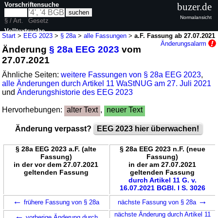
Vorschriftensuche
buzer.de
Normalansicht
§ / Art.
Gesetz
Volltextsuche
Start
>
EEG 2023
>
§ 28a
>
alle Fassungen
>
a.F. Fassung ab 27.07.2021
Änderungsalarm
Änderung
§ 28a EEG 2023
vom
nur in EEG 2023
27.07.2021
Ähnliche Seiten:
weitere Fassungen von § 28a EEG 2023
,
alle Änderungen durch Artikel 11 WaStNUG am 27. Juli 2021
und
Änderungshistorie des EEG 2023
Hervorhebungen:
alter Text
,
neuer Text
Änderung verpasst?
EEG 2023 hier überwachen!
§ 28a EEG 2023 a.F. (alte
§ 28a EEG 2023 n.F. (neue
Fassung)
Fassung)
in der vor dem 27.07.2021
in der am 27.07.2021
geltenden Fassung
geltenden Fassung
durch Artikel 11 G. v.
16.07.2021 BGBl. I S. 3026
←
→
frühere Fassung von § 28a
nächste Fassung von § 28a
←
nächste Änderung durch Artikel 11
vorherige Änderung durch