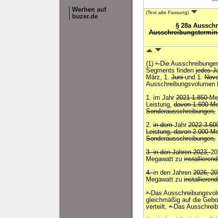
Werben auf
(Text alte Fassung)
buzer.de
§ 28a Aussch
Ausschreibungstermi
(1)
1
Die Ausschreibungen
Segments finden
jedes J
März, 1.
Juni
und 1.
Nov
Ausschreibungsvolumen b
1. im Jahr
2021 1.850
Me
Leistung,
davon 1.600 Me
Sonderausschreibungen,
2.
in dem
Jahr
2022 3.600
Leistung, davon 2.000 Me
Sonderausschreibungen,
3. in den Jahren 2023,
2
Megawatt zu
installieren
4.
in den Jahren
2026, 2
Megawatt zu
installieren
3
Das Ausschreibungsvo
gleichmäßig auf die Gebo
verteilt.
4
Das Ausschrei