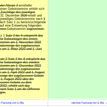
oder Absatz 2
ermittelte
ines Gebotstermins erhöht sich
r
Zuschläge des jeweiligen
 31. Dezember
2020
erteilt und
 jeweiligen Gebotstermins nach §
ach Satz 1 zu berücksichtigende
uf eine Entwertung folgenden
benen
Gebotstermin
zugerechnet.
tz 1
Satz 2 bis 4 entspricht das
ür Solaranlagen des ersten
termin am 1. November 2022
botsmenge der zugelassenen
e am 1. März 2022 und 1. Juni
z 2 Satz 2 bis 4 entspricht das
ür Solaranlagen des zweiten
termin am 1. Dezember 2022
botsmenge der zugelassenen
 am 1. April 2022 und 1. August
menge der zugelassenen Gebote
1. August 2022 über der
ssenen Gebote zu dem
 2022, erhöht sich das
ach Satz 1 um die Differenz
gen.
e Fassung von § 28a
nächste Fassung von § 28a