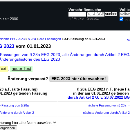
Vorschriftensuche
Vollt
§ / Artikel
Gesetz
n seit 2006
nu
zeichnis EEG 2023
>
§ 28a
>
alle Fassungen
>
a.F. Fassung ab 01.01.2023
Ma
G 2023
vom 01.01.2023
 Fassungen von § 28a EEG 2023
,
alle Änderungen durch Artikel 2 
Änderungshistorie des EEG 2023
Text
,
neuer Text
Änderung verpasst?
EEG 2023 hier überwachen!
3 a.F. (alte Fassung)
§ 28a EEG 2023 n.F. (neue F
01.2023 geltenden Fassung
in der am 01.01.2023 geltende
durch Artikel 2 G. v. 20.07.2022 BG
e Fassung von § 28a
nächste Fassung von § 28a
Änderung durch Artikel 2
nächste Änderung durch Artikel 