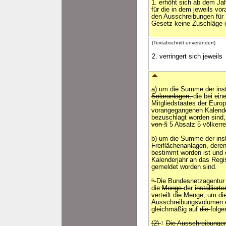
1. erhöht sich ab dem Ja
für die in dem jeweils vo
den Ausschreibungen für
Gesetz keine Zuschläge e
(Textabschnitt unverändert)
2. verringert sich jeweils
a) um die Summe der insta
Solaranlagen,
die bei ei
Mitgliedstaates der Euro
vorangegangenen Kalende
bezuschlagt worden sind
von
§ 5 Absatz 5 völkerre
b) um die Summe der insta
Freiflächenanlagen,
dere
bestimmt worden ist und
Kalenderjahr an das Regi
gemeldet worden sind.
5
Die Bundesnetzagentur s
die
Menge
der
installiert
verteilt die Menge, um di
Ausschreibungsvolumen er
gleichmäßig auf
die
folge
(2)
1
Die Ausschreibungen