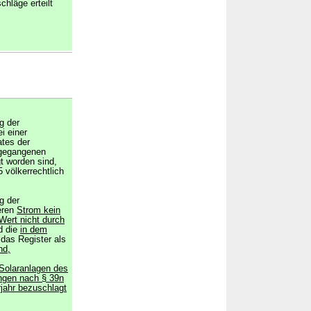
hläge erteilt
g der
ei einer
ates der
ngegangenen
t worden sind,
 völkerrechtlich
g der
eren
Strom kein
Wert nicht durch
d die
in dem
das Register als
nd,
Solaranlagen des
ngen nach § 39n
jahr bezuschlagt