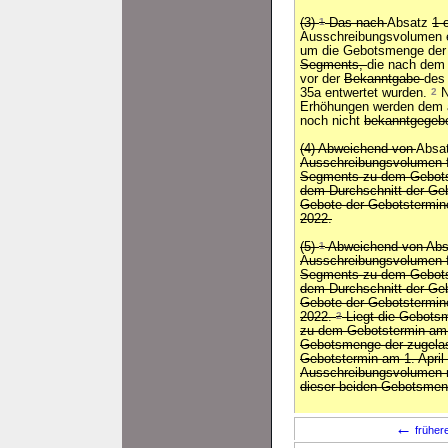
(3)
1
Das nach
Absatz
1 
Ausschreibungsvolumen e
um die Gebotsmenge de
Segments,
die nach dem
vor der
Bekanntgabe
des
35a entwertet wurden.
2
N
Erhöhungen werden dem a
noch nicht
bekanntgege
(4) Abweichend von
Absa
Ausschreibungsvolumen f
Segments zu dem Gebots
dem Durchschnitt der Ge
Gebote der Gebotstermin
2022.
(5)
1
Abweichend von Absat
Ausschreibungsvolumen f
Segments zu dem Gebots
dem Durchschnitt der Ge
Gebote der Gebotstermine
2022.
2
Liegt die Gebots
zu dem Gebotstermin am 
Gebotsmenge der zugela
Gebotstermin am 1. April
Ausschreibungsvolumen n
dieser beiden Gebotsmen
←
früher