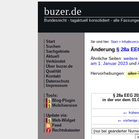
buzer.de
Bundesrecht - tagaktuell konsolidiert - alle Fassunge
Start
Sie sind hier:
Start
>
Inhaltsver
Suchen
Änderung
§ 28a EE
Sachgebiete
Aktuell
Ähnliche Seiten:
weitere
Verkündet
am 1. Januar 2023
und
Über buzer.de
Qualität
Hervorhebungen:
alter 
Kontakt
Datenschutz
Impressum
Tools:
§ 28a EEG 202
in der vor dem 01.
Blog-Plugin
Mobilversion
←
früher
Update via:
←
Web-Widget
vorherige 
Feed
Rechtskataster