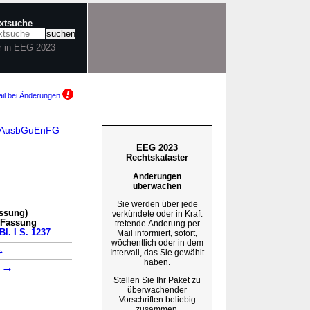
extsuche
r in EEG 2023
il bei Änderungen
EEGAusbGuEnFG
EEG 2023
Rechtskataster
Änderungen
überwachen
Sie werden über jede
assung)
verkündete oder in Kraft
n Fassung
tretende Änderung per
Bl. I S. 1237
Mail informiert, sofort,
wöchentlich oder in dem
→
Intervall, das Sie gewählt
haben.
→
2
Stellen Sie Ihr Paket zu
überwachender
Vorschriften beliebig
zusammen.