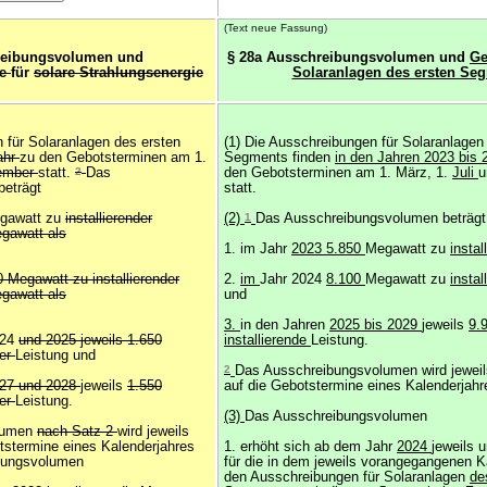
(Text neue Fassung)
reibungsvolumen und
§ 28a Ausschreibungsvolumen und
Ge
ne
für
solare Strahlungsenergie
Solaranlagen des ersten Se
 für Solaranlagen des ersten
(1) Die Ausschreibungen für Solaranlagen
ahr
zu den Gebotsterminen am 1.
Segments finden
in den Jahren 2023 bis 
ember
statt.
2
Das
den Gebotsterminen am 1. März, 1.
Juli
u
eträgt
statt.
gawatt zu
installierender
(2)
1
Das Ausschreibungsvolumen beträgt
gawatt als
1. im Jahr
2023 5.850
Megawatt zu
insta
 Megawatt zu installierender
2.
im
Jahr 2024
8.100
Megawatt zu
insta
gawatt als
und
3.
in den Jahren
2025 bis 2029
jeweils
9.
024
und 2025 jeweils 1.650
installierende
Leistung.
der
Leistung und
2
Das Ausschreibungsvolumen wird jeweil
027 und 2028
jeweils
1.550
auf die Gebotstermine eines Kalenderjahre
der
Leistung.
(3)
Das Ausschreibungsvolumen
lumen
nach Satz 2
wird jeweils
tstermine eines Kalenderjahres
1. erhöht sich ab dem Jahr
2024
jeweils 
bungsvolumen
für die in dem jeweils vorangegangenen K
den Ausschreibungen für Solaranlagen
de