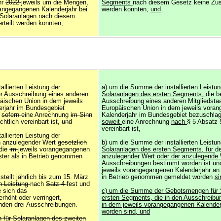
hr
2022
jeweils um die Mengen,
Segments
nach diesem Gesetz keine Zusc
rangegangenen Kalenderjahr bei
werden konnten,
und
 Solaranlagen nach diesem
rteilt werden konnten,
llierten Leistung der
a) um die Summe der installierten Leistun
ner Ausschreibung eines anderen
Solaranlagen des ersten Segments,
die b
päischen Union in dem jeweils
Ausschreibung eines anderen Mitgliedsta
rjahr im Bundesgebiet
Europäischen Union in dem jeweils vora
,
sofern
eine Anrechnung
im Sinn
Kalenderjahr im Bundesgebiet bezuschlag
chtlich vereinbart ist,
und
soweit
eine Anrechnung
nach
§ 5 Absatz 5
vereinbart ist,
llierten Leistung der
n anzulegender Wert
gesetzlich
b) um die Summe der installierten Leistun
 die
im
jeweils vorangegangenen
Solaranlagen des ersten Segments, für
d
ster als in Betrieb genommen
anzulegender Wert
oder der anzulegende 
Ausschreibungen
bestimmt worden ist un
jeweils vorangegangenen Kalenderjahr an 
tellt jährlich bis zum 15. März
in Betrieb genommen gemeldet worden
si
en Leistung
nach
Satz 4
fest und
e sich das
c) um die Summe der Gebotsmengen für 
höht oder verringert,
ersten Segments, die in den Ausschreibu
nden drei
Ausschreibungen.
in dem jeweils vorangegangenen Kalender
worden sind, und
 für Solaranlagen des zweiten