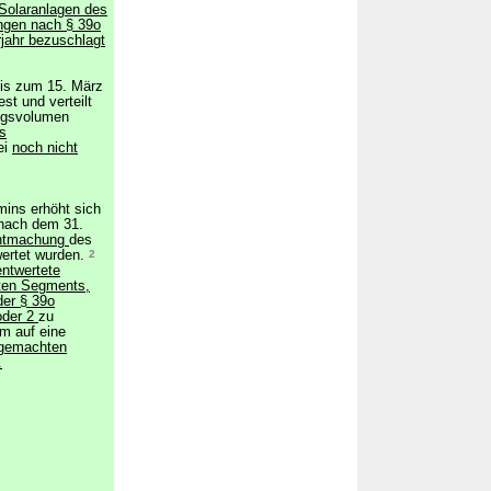
Solaranlagen des
ngen nach § 39o
jahr bezuschlagt
 bis zum 15. März
est und verteilt
ngsvolumen
s
ei
noch nicht
ins erhöht sich
 nach dem 31.
ntmachung
des
wertet wurden.
2
entwertete
ten Segments,
der § 39o
oder 2
zu
m auf eine
gemachten
.