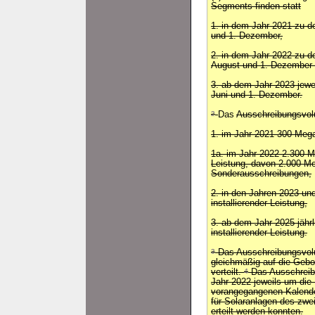
Segments finden statt
1. in dem Jahr 2021 zu d
und 1. Dezember,
2. in dem Jahr 2022 zu d
August und 1. Dezember
3. ab dem Jahr 2023 jewe
Juni und 1. Dezember.
2
Das
Ausschreibungsvol
1. im Jahr 2021 300 Megaw
1a. im Jahr 2022 2.300 Me
Leistung, davon 2.000 Me
Sonderausschreibungen,
2. in den Jahren 2023 un
installierender Leistung,
3. ab dem Jahr 2025 jähr
installierender Leistung.
3
Das Ausschreibungsvo
gleichmäßig auf die Gebo
verteilt.
4
Das Ausschreib
Jahr 2022 jeweils um die 
vorangegangenen Kalende
für Solaranlagen des zw
erteilt werden konnten.