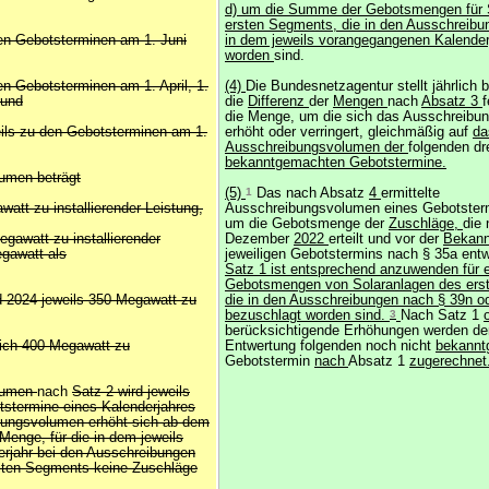
d) um die Summe der Gebotsmengen für 
ersten Segments, die in den Ausschreibu
en Gebotsterminen am 1. Juni
in dem jeweils vorangegangenen Kalender
worden
sind.
en Gebotsterminen am 1. April, 1.
(4)
Die Bundesnetzagentur stellt jährlich
 und
die
Differenz
der
Mengen
nach
Absatz 3
f
die Menge, um die sich das Ausschreibu
ils zu den Gebotsterminen am 1.
erhöht oder verringert, gleichmäßig auf
da
Ausschreibungsvolumen der
folgenden dr
bekanntgemachten Gebotstermine.
umen beträgt
(5)
1
Das nach Absatz
4
ermittelte
att zu installierender Leistung,
Ausschreibungsvolumen eines Gebotsterm
um die Gebotsmenge der
Zuschläge,
die
gawatt zu installierender
Dezember
2022
erteilt und vor der
Bekan
gawatt als
jeweiligen Gebotstermins nach § 35a ent
Satz 1 ist entsprechend anzuwenden für 
Gebotsmengen von Solaranlagen des ers
d 2024 jeweils 350 Megawatt zu
die in den Ausschreibungen nach § 39n o
bezuschlagt worden sind.
3
Nach Satz 1
berücksichtigende Erhöhungen werden de
lich 400 Megawatt zu
Entwertung folgenden noch nicht
bekannt
Gebotstermin
nach
Absatz 1
zugerechnet
lumen
nach
Satz 2 wird jeweils
tstermine eines Kalenderjahres
ungsvolumen erhöht sich ab dem
Menge, für die in dem jeweils
rjahr bei den Ausschreibungen
eiten Segments keine Zuschläge