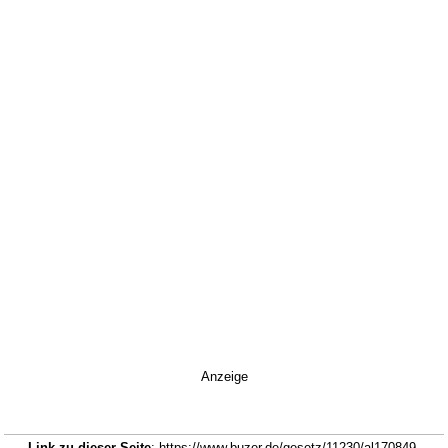
Anzeige
Link zu dieser Seite
: https://www.buzer.de/gesetz/11230/al170849-