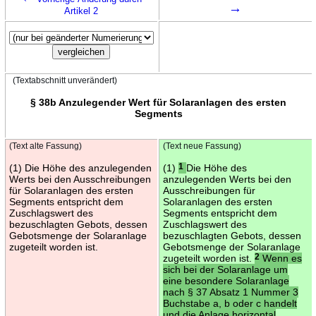
→
Artikel 2
(Textabschnitt unverändert)
§ 38b Anzulegender Wert für Solaranlagen des ersten
Segments
(Text alte Fassung)
(Text neue Fassung)
(1) Die Höhe des anzulegenden
(1)
1
Die Höhe des
Werts bei den Ausschreibungen
anzulegenden Werts bei den
für Solaranlagen des ersten
Ausschreibungen für
Segments entspricht dem
Solaranlagen des ersten
Zuschlagswert des
Segments entspricht dem
bezuschlagten Gebots, dessen
Zuschlagswert des
Gebotsmenge der Solaranlage
bezuschlagten Gebots, dessen
zugeteilt worden ist.
Gebotsmenge der Solaranlage
zugeteilt worden ist.
2
Wenn es
sich bei der Solaranlage um
eine besondere Solaranlage
nach § 37 Absatz 1 Nummer 3
Buchstabe a, b oder c handelt
und die Anlage horizontal