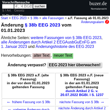
Vorschriftensuche
buzer.de
Normalansicht
§ / Art.
Gesetz
Volltextsuche
Start
>
EEG 2023
>
§ 38b
>
alle Fassungen
>
a.F. Fassung ab 01.01.2023
Änderungsalarm
Änderung
§ 38b EEG 2023
vom
nur in EEG 2023
01.01.2023
Ähnliche Seiten:
weitere Fassungen von § 38b EEG 2023
,
alle Änderungen durch Artikel 2 EEGAusbGuEnFG am
1. Januar 2023
und
Änderungshistorie des EEG 2023
Hervorhebungen:
alter Text
,
neuer Text
Änderung verpasst?
EEG 2023 hier überwachen!
§ 38b EEG 2023 a.F. (alte
§ 38b EEG 2023 n.F. (neue
Fassung)
Fassung)
in der vor dem 01.01.2023
in der am 01.01.2023
geltenden Fassung
geltenden Fassung
durch Artikel 2 G. v.
20.07.2022 BGBl. I S. 1237
←
→
frühere Fassung von § 38b
nächste Fassung von § 38b
←
nächste Änderung durch Artikel 2
vorherige Änderung durch