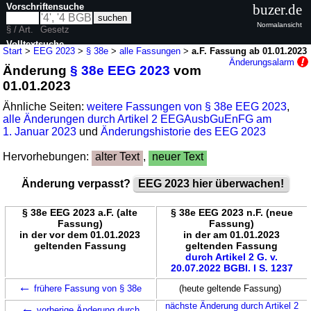
Vorschriftensuche
buzer.de
Normalansicht
§ / Art.
Gesetz
Volltextsuche
Start
>
EEG 2023
>
§ 38e
>
alle Fassungen
>
a.F. Fassung ab 01.01.2023
Änderungsalarm
Änderung
§ 38e EEG 2023
vom
nur in EEG 2023
01.01.2023
Ähnliche Seiten:
weitere Fassungen von § 38e EEG 2023
,
alle Änderungen durch Artikel 2 EEGAusbGuEnFG am
1. Januar 2023
und
Änderungshistorie des EEG 2023
Hervorhebungen:
alter Text
,
neuer Text
Änderung verpasst?
EEG 2023 hier überwachen!
§ 38e EEG 2023 a.F. (alte
§ 38e EEG 2023 n.F. (neue
Fassung)
Fassung)
in der vor dem 01.01.2023
in der am 01.01.2023
geltenden Fassung
geltenden Fassung
durch Artikel 2 G. v.
20.07.2022 BGBl. I S. 1237
←
frühere Fassung von § 38e
(heute geltende Fassung)
←
nächste Änderung durch Artikel 2
vorherige Änderung durch