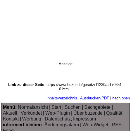
Anzeige
Link zu dieser Seite
: https://www.buzer.de/gesetz/11230/al170851-
0.htm
Inhaltsverzeichnis
|
Ausdrucken/PDF
|
nach oben
Menü:
Normalansicht
|
Start
|
Suchen
|
Sachgebiete
|
Aktuell
|
Verkündet
|
Web-Plugin
|
Über buzer.de
|
Qualität
|
Kontakt
|
Werbung
|
Datenschutz, Impressum
informiert bleiben:
Änderungsalarm
|
Web-Widget
|
RSS-
Feed