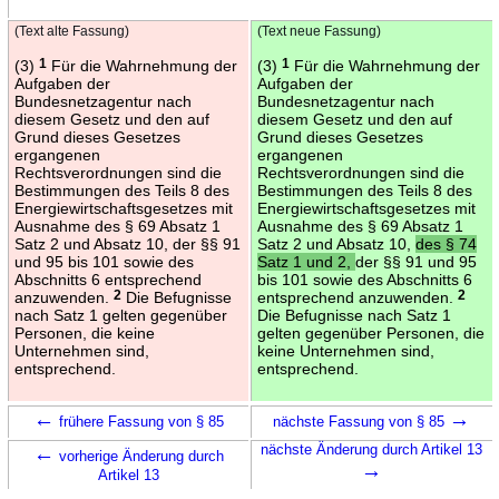
(Text alte Fassung)
(Text neue Fassung)
(3)
1
Für die Wahrnehmung der
(3)
1
Für die Wahrnehmung der
Aufgaben der
Aufgaben der
Bundesnetzagentur nach
Bundesnetzagentur nach
diesem Gesetz und den auf
diesem Gesetz und den auf
Grund dieses Gesetzes
Grund dieses Gesetzes
ergangenen
ergangenen
Rechtsverordnungen sind die
Rechtsverordnungen sind die
Bestimmungen des Teils 8 des
Bestimmungen des Teils 8 des
Energiewirtschaftsgesetzes mit
Energiewirtschaftsgesetzes mit
Ausnahme des § 69 Absatz 1
Ausnahme des § 69 Absatz 1
Satz 2 und Absatz 10, der §§ 91
Satz 2 und Absatz 10,
des § 74
und 95 bis 101 sowie des
Satz 1 und 2,
der §§ 91 und 95
Abschnitts 6 entsprechend
bis 101 sowie des Abschnitts 6
anzuwenden.
2
Die Befugnisse
entsprechend anzuwenden.
2
nach Satz 1 gelten gegenüber
Die Befugnisse nach Satz 1
Personen, die keine
gelten gegenüber Personen, die
Unternehmen sind,
keine Unternehmen sind,
entsprechend.
entsprechend.
←
→
frühere Fassung von § 85
nächste Fassung von § 85
←
nächste Änderung durch Artikel 13
vorherige Änderung durch
→
Artikel 13