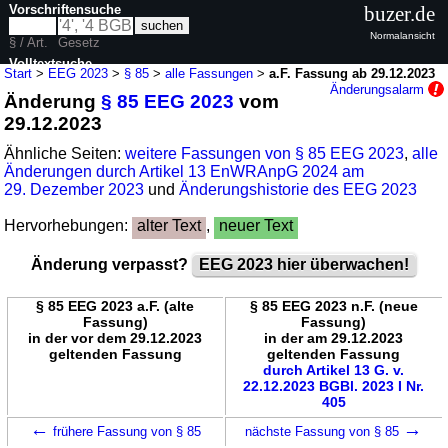
Vorschriftensuche
buzer.de
Normalansicht
§ / Art.
Gesetz
Volltextsuche
Start
>
EEG 2023
>
§ 85
>
alle Fassungen
>
a.F. Fassung ab 29.12.2023
Änderungsalarm
Änderung
§ 85 EEG 2023
vom
nur in EEG 2023
29.12.2023
Ähnliche Seiten:
weitere Fassungen von § 85 EEG 2023
,
alle
Änderungen durch Artikel 13 EnWRAnpG 2024 am
29. Dezember 2023
und
Änderungshistorie des EEG 2023
Hervorhebungen:
alter Text
,
neuer Text
Änderung verpasst?
EEG 2023 hier überwachen!
§ 85 EEG 2023 a.F. (alte
§ 85 EEG 2023 n.F. (neue
Fassung)
Fassung)
in der vor dem 29.12.2023
in der am 29.12.2023
geltenden Fassung
geltenden Fassung
durch Artikel 13 G. v.
22.12.2023 BGBl. 2023 I Nr.
405
←
→
frühere Fassung von § 85
nächste Fassung von § 85