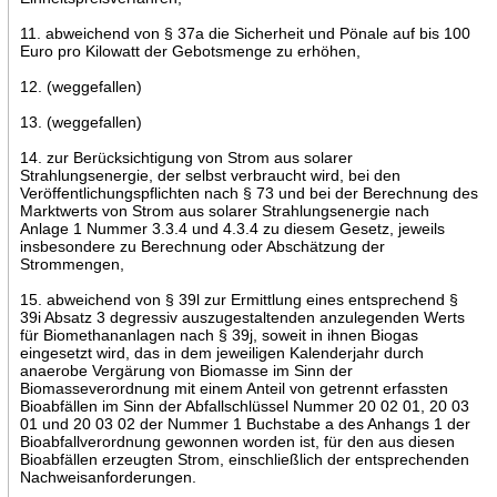
11. abweichend von § 37a die Sicherheit und Pönale auf bis 100
Euro pro Kilowatt der Gebotsmenge zu erhöhen,
12. (weggefallen)
13. (weggefallen)
14. zur Berücksichtigung von Strom aus solarer
Strahlungsenergie, der selbst verbraucht wird, bei den
Veröffentlichungspflichten nach § 73 und bei der Berechnung des
Marktwerts von Strom aus solarer Strahlungsenergie nach
Anlage 1 Nummer 3.3.4 und 4.3.4 zu diesem Gesetz, jeweils
insbesondere zu Berechnung oder Abschätzung der
Strommengen,
15. abweichend von § 39l zur Ermittlung eines entsprechend §
39i Absatz 3 degressiv auszugestaltenden anzulegenden Werts
für Biomethananlagen nach § 39j, soweit in ihnen Biogas
eingesetzt wird, das in dem jeweiligen Kalenderjahr durch
anaerobe Vergärung von Biomasse im Sinn der
Biomasseverordnung mit einem Anteil von getrennt erfassten
Bioabfällen im Sinn der Abfallschlüssel Nummer 20 02 01, 20 03
01 und 20 03 02 der Nummer 1 Buchstabe a des Anhangs 1 der
Bioabfallverordnung gewonnen worden ist, für den aus diesen
Bioabfällen erzeugten Strom, einschließlich der entsprechenden
Nachweisanforderungen.