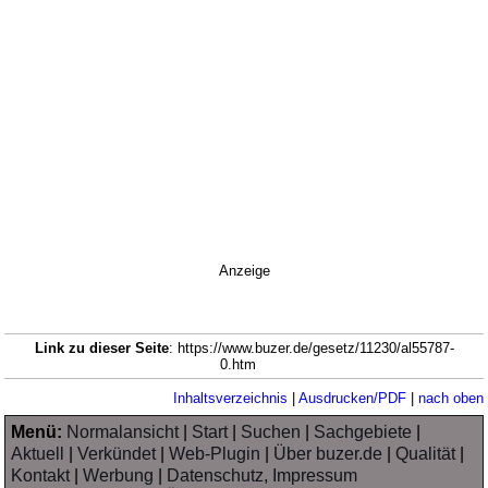
Anzeige
Link zu dieser Seite
: https://www.buzer.de/gesetz/11230/al55787-
0.htm
Inhaltsverzeichnis
|
Ausdrucken/PDF
|
nach oben
Menü:
Normalansicht
|
Start
|
Suchen
|
Sachgebiete
|
Aktuell
|
Verkündet
|
Web-Plugin
|
Über buzer.de
|
Qualität
|
Kontakt
|
Werbung
|
Datenschutz, Impressum