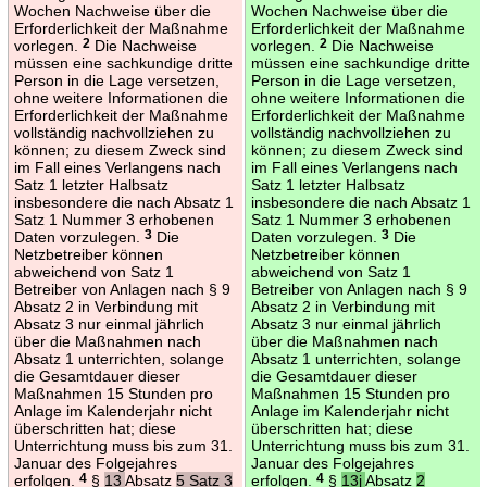
Wochen Nachweise über die
Wochen Nachweise über die
Erforderlichkeit der Maßnahme
Erforderlichkeit der Maßnahme
vorlegen.
2
Die Nachweise
vorlegen.
2
Die Nachweise
müssen eine sachkundige dritte
müssen eine sachkundige dritte
Person in die Lage versetzen,
Person in die Lage versetzen,
ohne weitere Informationen die
ohne weitere Informationen die
Erforderlichkeit der Maßnahme
Erforderlichkeit der Maßnahme
vollständig nachvollziehen zu
vollständig nachvollziehen zu
können; zu diesem Zweck sind
können; zu diesem Zweck sind
im Fall eines Verlangens nach
im Fall eines Verlangens nach
Satz 1 letzter Halbsatz
Satz 1 letzter Halbsatz
insbesondere die nach Absatz 1
insbesondere die nach Absatz 1
Satz 1 Nummer 3 erhobenen
Satz 1 Nummer 3 erhobenen
Daten vorzulegen.
3
Die
Daten vorzulegen.
3
Die
Netzbetreiber können
Netzbetreiber können
abweichend von Satz 1
abweichend von Satz 1
Betreiber von Anlagen nach § 9
Betreiber von Anlagen nach § 9
Absatz 2 in Verbindung mit
Absatz 2 in Verbindung mit
Absatz 3 nur einmal jährlich
Absatz 3 nur einmal jährlich
über die Maßnahmen nach
über die Maßnahmen nach
Absatz 1 unterrichten, solange
Absatz 1 unterrichten, solange
die Gesamtdauer dieser
die Gesamtdauer dieser
Maßnahmen 15 Stunden pro
Maßnahmen 15 Stunden pro
Anlage im Kalenderjahr nicht
Anlage im Kalenderjahr nicht
überschritten hat; diese
überschritten hat; diese
Unterrichtung muss bis zum 31.
Unterrichtung muss bis zum 31.
Januar des Folgejahres
Januar des Folgejahres
erfolgen.
4
§
13
Absatz
5 Satz 3
erfolgen.
4
§
13j
Absatz
2