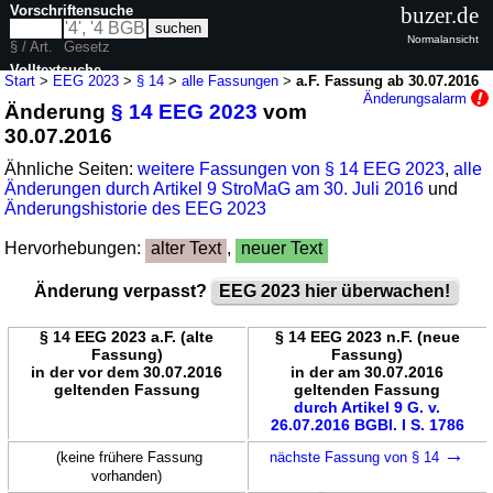
Vorschriftensuche
buzer.de
Normalansicht
§ / Art.
Gesetz
Volltextsuche
Start
>
EEG 2023
>
§ 14
>
alle Fassungen
>
a.F. Fassung ab 30.07.2016
Änderungsalarm
Änderung
§ 14 EEG 2023
vom
nur in EEG 2023
30.07.2016
Ähnliche Seiten:
weitere Fassungen von § 14 EEG 2023
,
alle
Änderungen durch Artikel 9 StroMaG am 30. Juli 2016
und
Änderungshistorie des EEG 2023
Hervorhebungen:
alter Text
,
neuer Text
Änderung verpasst?
EEG 2023 hier überwachen!
§ 14 EEG 2023 a.F. (alte
§ 14 EEG 2023 n.F. (neue
Fassung)
Fassung)
in der vor dem 30.07.2016
in der am 30.07.2016
geltenden Fassung
geltenden Fassung
durch Artikel 9 G. v.
26.07.2016 BGBl. I S. 1786
→
(keine frühere Fassung
nächste Fassung von § 14
vorhanden)