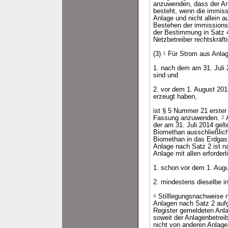
anzuwenden, dass der An
besteht, wenn die immiss
Anlage und nicht allein 
Bestehen der immissions
der Bestimmung in Satz 4
Netzbetreiber rechtskräft
(3)
1
Für Strom aus Anlag
1. nach dem am 31. Juli
sind und
2. vor dem 1. August 20
erzeugt haben,
ist § 5 Nummer 21 erste
Fassung anzuwenden.
2
A
der am 31. Juli 2014 gel
Biomethan ausschließlic
Biomethan in das Erdgas
Anlage nach Satz 2 ist n
Anlage mit allen erforderl
1. schon vor dem 1. Augu
2. mindestens dieselbe in
4
Stilllegungsnachweise 
Anlagen nach Satz 2 aufg
Register gemeldeten Anla
soweit der Anlagenbetreib
nicht von anderen Anlage