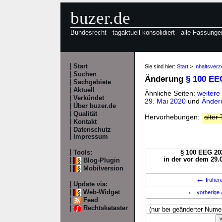
buzer.de
Bundesrecht - tagaktuell konsolidiert - alle Fassunge
Start
Sie sind hier:
Start
>
Inhaltsver
Suchen
Änderung
§ 100 EE
Sachgebiete
Aktuell
Ähnliche Seiten:
weitere
Verkündet
29. Mai 2020
und
Änder
Über buzer.de
Qualität
Hervorhebungen:
alter 
Kontakt
Datenschutz
Impressum
Tools:
§ 100 EEG 202
in der vor dem 29.
Blog-Plugin
Mobilversion
←
früher
Update via:
←
Web-Widget
vorherige 
Feed
Rechtskataster