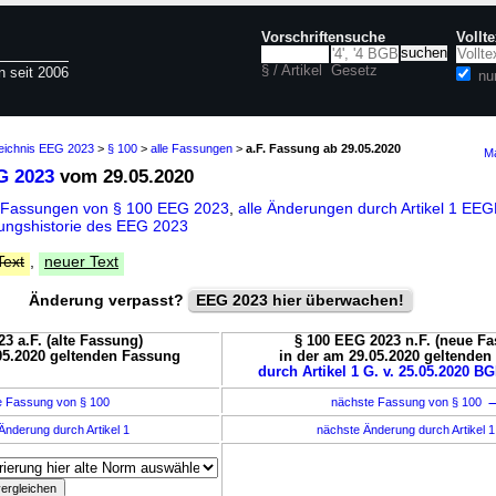
Vorschriftensuche
Vollt
§ / Artikel
Gesetz
n seit 2006
nu
zeichnis EEG 2023
>
§ 100
>
alle Fassungen
>
a.F. Fassung ab 29.05.2020
Ma
G 2023
vom 29.05.2020
 Fassungen von § 100 EEG 2023
,
alle Änderungen durch Artikel 1 E
ungshistorie des EEG 2023
Text
,
neuer Text
Änderung verpasst?
EEG 2023 hier überwachen!
3 a.F. (alte Fassung)
§ 100 EEG 2023 n.F. (neue F
05.2020 geltenden Fassung
in der am 29.05.2020 geltende
durch Artikel 1 G. v. 25.05.2020 BG
e Fassung von § 100
nächste Fassung von § 100
Änderung durch Artikel 1
nächste Änderung durch Artikel 