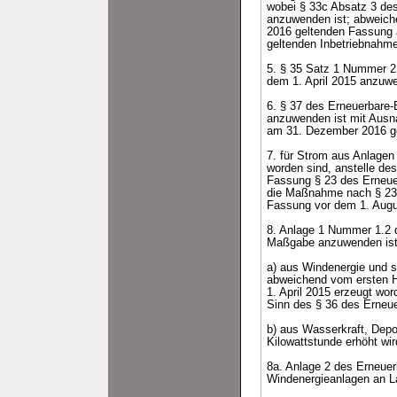
wobei § 33c Absatz 3 de
anzuwenden ist; abweich
2016 geltenden Fassung 
geltenden Inbetriebnahm
5. § 35 Satz 1 Nummer 2
dem 1. April 2015 anzuwe
6. § 37 des Erneuerbare
anzuwenden ist mit Ausn
am 31. Dezember 2016 g
7. für Strom aus Anlage
worden sind, anstelle d
Fassung § 23 des Erneue
die Maßnahme nach § 23 
Fassung vor dem 1. Augu
8. Anlage 1 Nummer 1.2 
Maßgabe anzuwenden ist,
a) aus Windenergie und s
abweichend vom ersten H
1. April 2015 erzeugt wor
Sinn des § 36 des Erneu
b) aus Wasserkraft, Dep
Kilowattstunde erhöht wir
8a. Anlage 2 des Erneue
Windenergieanlagen an L