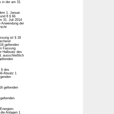
 in der am 31.
dem 1. Januar
und 8 § 66
m 31. Juli 2014
ne Anwendung der
nicht
ssung ist § 18
rechend
16 geltenden
en Fassung
er Halbsatz des
, ausschließlich
geltenden
 6 des
66 Absatz 1
olgenden
16 geltenden
 geltenden
-Energien-
 die Anlagen 1