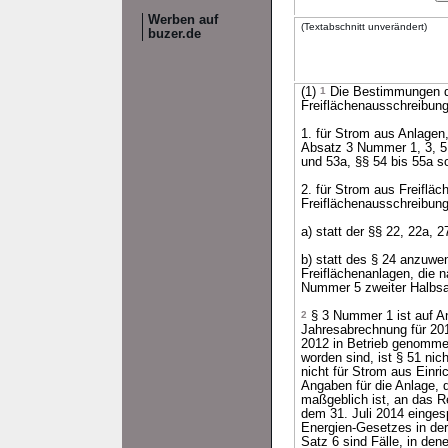
Werben auf
(Textabschnitt unverändert)
buzer.de
(1)
1
Die Bestimmungen de
Freiflächenausschreibun
1. für Strom aus Anlagen
Absatz 3 Nummer 1, 3, 5 
und 53a, §§ 54 bis 55a 
2. für Strom aus Freiflä
Freiflächenausschreibungs
a) statt der §§ 22, 22a,
b) statt des § 24 anzuwe
Freiflächenanlagen, die 
Nummer 5 zweiter Halbsa
2
§ 3 Nummer 1 ist auf An
Jahresabrechnung für 2
2012 in Betrieb genomme
worden sind, ist § 51 ni
nicht für Strom aus Einr
Angaben für die Anlage,
maßgeblich ist, an das Re
dem 31. Juli 2014 einges
Energien-Gesetzes in de
Satz 6 sind Fälle, in de