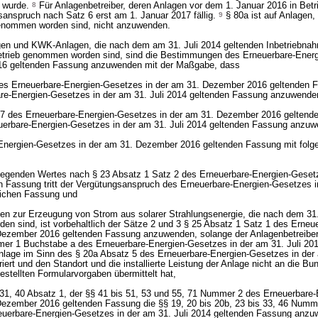
n wurde.
8
Für Anlagenbetreiber, deren Anlagen vor dem 1. Januar 2016 in Be
sanspruch nach Satz 6 erst am 1. Januar 2017 fällig.
9
§ 80a ist auf Anlagen,
genommen worden sind, nicht anzuwenden.
en und KWK-Anlagen, die nach dem am 31. Juli 2014 geltenden Inbetriebnahm
etrieb genommen worden sind, sind die Bestimmungen des Erneuerbare-Energ
16 geltenden Fassung anzuwenden mit der Maßgabe, dass
des Erneuerbare-Energien-Gesetzes in der am 31. Dezember 2016 geltenden 
e-Energien-Gesetzes in der am 31. Juli 2014 geltenden Fassung anzuwenden
d 7 des Erneuerbare-Energien-Gesetzes in der am 31. Dezember 2016 geltend
uerbare-Energien-Gesetzes in der am 31. Juli 2014 geltenden Fassung anzuwe
-Energien-Gesetzes in der am 31. Dezember 2016 geltenden Fassung mit fo
ulegenden Wertes nach § 23 Absatz 1 Satz 2 des Erneuerbare-Energien-Geset
Fassung tritt der Vergütungsanspruch des Erneuerbare-Energien-Gesetzes in
lichen Fassung und
agen zur Erzeugung von Strom aus solarer Strahlungsenergie, die nach dem 3
en sind, ist vorbehaltlich der Sätze 2 und 3 § 25 Absatz 1 Satz 1 des Erneu
Dezember 2016 geltenden Fassung anzuwenden, solange der Anlagenbetreiber 
er 1 Buchstabe a des Erneuerbare-Energien-Gesetzes in der am 31. Juli 201
nlage im Sinn des § 20a Absatz 5 des Erneuerbare-Energien-Gesetzes in der 
iert und den Standort und die installierte Leistung der Anlage nicht an die B
gestellten Formularvorgaben übermittelt hat,
is 31, 40 Absatz 1, der §§ 41 bis 51, 53 und 55, 71 Nummer 2 des Erneuerbare-
Dezember 2016 geltenden Fassung die §§ 19, 20 bis 20b, 23 bis 33, 46 Numm
euerbare-Energien-Gesetzes in der am 31. Juli 2014 geltenden Fassung anzu