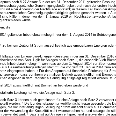
spruch nach § 27 Absatz 5 in der am 31. Dezember 2011 geltenden Fassung
ionsschutzgesetzliche Genehmigungsbedürftigkeit erst nach der ersten Inbe
aufgrund einer Änderung der Rechtslage entsteht; in diesem Fall kann der Ans
schutzrechtlichen Genehmigungsbedürftigkeit geltend gemacht werden.
5
Aus
 sind Fälle, in denen vor dem 1. Januar 2019 ein Rechtsstreit zwischen Anla
ig entschieden wurde.
en, die
 2014 geltenden Inbetriebnahmebegriff vor dem 1. August 2014 in Betrieb g
14 zu keinem Zeitpunkt Strom ausschließlich aus erneuerbaren Energien oder
r Halbsatz des Erneuerbare-Energien-Gesetzes in der am 31. Dezember 2016 
bweichend von Satz 1 gilt für Anlagen nach Satz 1, die ausschließlich Biom
tende Inbetriebnahmebegriff, wenn das ab dem 1. August 2014 zur Stromerze
h aus Gasaufbereitungsanlagen stammt, die vor dem 23. Januar 2014 zum er
netz eingespeist haben.
3
Für den Anspruch auf finanzielle Förderung für Str
achzuweisen, dass vor ihrem erstmaligen Betrieb ausschließlich mit Biometh
ichen Angaben in dem Register als endgültig stillgelegt registriert worden ist, d
st 2014 ausschließlich mit Biomethan betrieben wurde und
stallierte Leistung hat wie die Anlage nach Satz 2.
nach Satz 3 können auch gemeinsam für eine Anlage nach Satz 2 verwendet 
eteilt werden.
5
Die Bundesnetzagentur veröffentlicht hierzu gesondert die D
gen, die vor ihrer endgültigen Stilllegung Strom ausschließlich aus Biometha
er der Verwendung der Kapazität nicht widersprochen hat und solange die stil
n verwendet wird.
6
Satz 2 ist auf Anlagen entsprechend anzuwenden, die aus