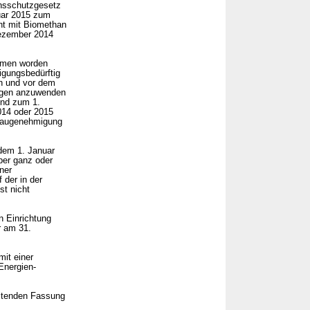
nsschutzgesetz
uar 2015 zum
ht mit Biomethan
Dezember 2014
ommen worden
gungsbedürftig
en und vor dem
agen anzuwenden
end zum 1.
014 oder 2015
 Baugenehmigung
dem 1. Januar
ber ganz oder
ner
 der in der
st nicht
n Einrichtung
r am 31.
mit einer
Energien-
eltenden Fassung