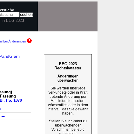
extsuche
r in EEG 2023
il bei Änderungen
EGPandG am
EEG 2023
Rechtskataster
Änderungen
überwachen
Sie werden über jede
assung)
verkündete oder in Kraft
n Fassung
tretende Änderung per
Bl. I S. 1070
Mail informiert, sofort,
wöchentlich oder in dem
→
Intervall, das Sie gewählt
haben.
→
1
Stellen Sie Ihr Paket zu
überwachender
Vorschriften beliebig
zusammen.