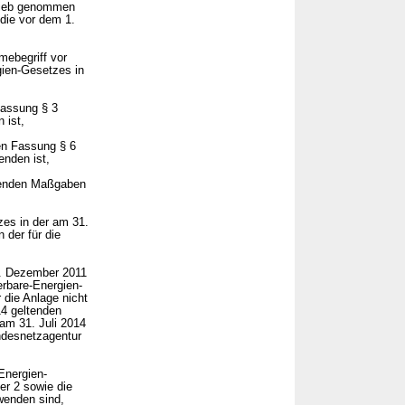
trieb genommen
 die vor dem 1.
ebegriff vor
ien-Gesetzes in
Fassung § 3
 ist,
en Fassung § 6
nden ist,
lgenden Maßgaben
zes in der am 31.
 der für die
1. Dezember 2011
erbare-Energien-
die Anlage nicht
4 geltenden
am 31. Juli 2014
undesnetzagentur
Energien-
er 2 sowie die
wenden sind,