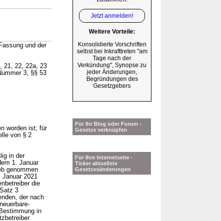
Jetzt anmelden!
Weitere Vorteile:
Konsolidierte Vorschriften
Fassung und der
selbst bei Inkrafttreten "am
Tage nach der
Verkündung", Synopse zu
, 21, 22, 22a, 23
jeder Änderungen,
 Nummer 3, §§ 53
Begründungen des
Gesetzgebers
Für Ihr Blog oder Forum -
 worden ist; für
Gesetze verknüpfen
lle von § 2
ig in der
Für Ihre Internetseite -
dem 1. Januar
Ticker aktuellste
rieb genommen
Gesetzesänderungen
. Januar 2021
nbetreiber die
 Satz 3
enden, der nach
neuerbare-
Bestimmung in
tzbetreiber