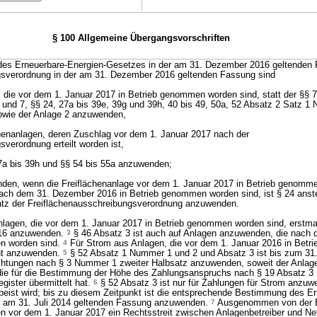
§ 100 Allgemeine Übergangsvorschriften
s Erneuerbare-Energien-Gesetzes in der am 31. Dezember 2016 geltenden 
gsverordnung in der am 31. Dezember 2016 geltenden Fassung sind
, die vor dem 1. Januar 2017 in Betrieb genommen worden sind, statt der §§ 7
und 7, §§ 24, 27a bis 39e, 39g und 39h, 40 bis 49, 50a, 52 Absatz 2 Satz 1
sowie der Anlage 2 anzuwenden,
chenanlagen, deren Zuschlag vor dem 1. Januar 2017 nach der
verordnung erteilt worden ist,
 27a bis 39h und §§ 54 bis 55a anzuwenden;
nden, wenn die Freiflächenanlage vor dem 1. Januar 2017 in Betrieb genommen
nach dem 31. Dezember 2016 in Betrieb genommen worden sind, ist § 24 anste
tz der Freiflächenausschreibungsverordnung anzuwenden.
lagen, die vor dem 1. Januar 2017 in Betrieb genommen worden sind, erstmal
016 anzuwenden.
3
§ 46 Absatz 3 ist auch auf Anlagen anzuwenden, die nach 
n worden sind.
4
Für Strom aus Anlagen, die vor dem 1. Januar 2016 in Bet
cht anzuwenden.
5
§ 52 Absatz 1 Nummer 1 und 2 und Absatz 3 ist bis zum 31
ichtungen nach § 3 Nummer 1 zweiter Halbsatz anzuwenden, soweit der Anlage
 die für die Bestimmung der Höhe des Zahlungsanspruchs nach § 19 Absatz 3
gister übermittelt hat.
6
§ 52 Absatz 3 ist nur für Zahlungen für Strom anzuw
peist wird; bis zu diesem Zeitpunkt ist die entsprechende Bestimmung des Er
r am 31. Juli 2014 geltenden Fassung anzuwenden.
7
Ausgenommen von der 
nen vor dem 1. Januar 2017 ein Rechtsstreit zwischen Anlagenbetreiber und Ne