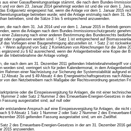
s aus einer Gasaufbereitungsanlage stammt, die nach dem Bundes-Immissio
st und vor dem 23. Januar 2014 genehmigt worden ist und die vor dem 1. Jan
das Erdgasnetz eingespeist hat, wenn die Anlage vor dem 1. Januar 2015 nic
bereitungsanlage betrieben wurde; wird die Anlage erstmalig nach dem 31. 
than betrieben, sind die Sätze 3 bis 5 entsprechend anzuwenden.
en, die nach dem 31. Juli 2014 und vor dem 1. Januar 2015 in Betrieb gen
wenden, wenn die Anlagen nach dem Bundes-Immissionsschutzgesetz genehmi
ieb einer Zulassung nach einer anderen Bestimmung des Bundesrechts bedürf
gt oder zugelassen worden sind.
2
Satz 1 ist entsprechend auf Biomasseanl
f das Vorliegen einer Baugenehmigung abzustellen ist.
3
Satz 2 ist rückwirk
n.
4
Wenn aufgrund von Satz 2 Korrekturen von Abrechnungen für die Jahre 2
 es ergänzend zu § 62 ausreichend, wenn der Anlagenbetreiber eine Kopie der
r die Inbetriebnahme der Anlage vorlegt.
en, die nach dem am 31. Dezember 2011 geltenden Inbetriebnahmebegriff vor 
 worden sind, verringert sich für jeden Kalendermonat, in dem Anlagenbetrei
n im Rahmen einer Nachrüstung zur Sicherung der Systemstabilität aufgrund ei
12 Absatz 3a und § 49 Absatz 4 des Energiewirtschaftsgesetzes nach Ablauf
er von den Netzbetreibern nach Maßgabe der Rechtsverordnung gesetzten Fri
arktprämie oder die Einspeisevergütung für Anlagen, die mit einer technische
1 Nummer 2 oder Satz 2 Nummer 2 des Erneuerbare-Energien-Gesetzes in de
Fassung ausgestattet sind, auf null oder
ahr entstandene Anspruch auf eine Einspeisevergütung für Anlagen, die nicht 
 nach § 9 Absatz 1 Satz 1 Nummer 2 oder Satz 2 Nummer 2 des Erneuerbare-
ezember 2016 geltenden Fassung ausgestattet sind, um ein Zwölftel.
 Satz 2 des Erneuerbare-Energien-Gesetzes in der am 31. Dezember 2016 g
uar 2015 anzuwenden.