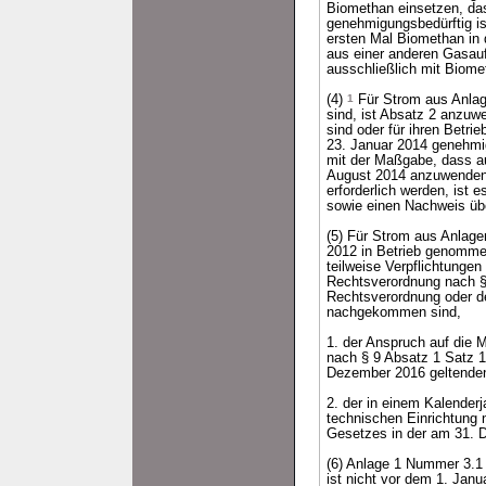
Biomethan einsetzen, da
genehmigungsbedürftig i
ersten Mal Biomethan in 
aus einer anderen Gasauf
ausschließlich mit Biome
(4)
1
Für Strom aus Anlag
sind, ist Absatz 2 anzu
sind oder für ihren Betr
23. Januar 2014 genehmi
mit der Maßgabe, dass au
August 2014 anzuwende
erforderlich werden, ist
sowie einen Nachweis übe
(5) Für Strom aus Anlag
2012 in Betrieb genommen
teilweise Verpflichtunge
Rechtsverordnung nach § 
Rechtsverordnung oder d
nachgekommen sind,
1. der Anspruch auf die M
nach § 9 Absatz 1 Satz 
Dezember 2016 geltenden 
2. der in einem Kalenderj
technischen Einrichtung
Gesetzes in der am 31. D
(6) Anlage 1 Nummer 3.1
ist nicht vor dem 1. Jan