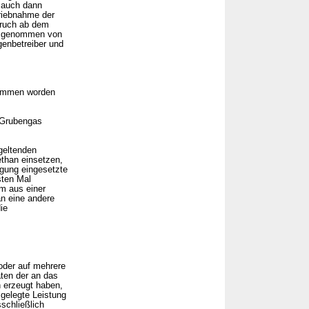
 auch dann
triebnahme der
pruch ab dem
genommen von
genbetreiber und
enommen worden
 Grubengas
geltenden
ethan einsetzen,
ugung eingesetzte
sten Mal
om aus einer
an eine andere
ie
oder auf mehrere
aten der an das
n erzeugt haben,
lgelegte Leistung
schließlich