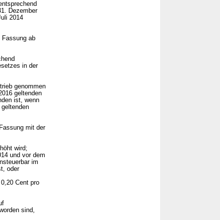
 entsprechend
 31. Dezember
uli 2014
n Fassung ab
chend
setzes in der
Betrieb genommen
2016 geltenden
den ist, wenn
 geltenden
Fassung mit der
höht wird;
014 und vor dem
rnsteuerbar im
t, oder
0,20 Cent pro
uf
worden sind,