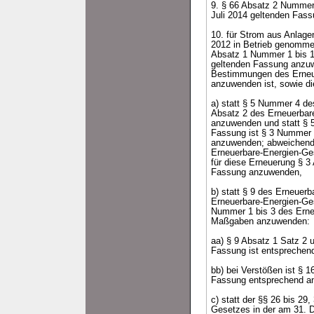
9. § 66 Absatz 2 Nummer 
Juli 2014 geltenden Fas
10. für Strom aus Anlage
2012 in Betrieb genomme
Absatz 1 Nummer 1 bis 13
geltenden Fassung anzuwe
Bestimmungen des Erneue
anzuwenden ist, sowie d
a) statt § 5 Nummer 4 d
Absatz 2 des Erneuerbar
anzuwenden und statt § 
Fassung ist § 3 Nummer 
anzuwenden; abweichend h
Erneuerbare-Energien-Ge
für diese Erneuerung § 
Fassung anzuwenden,
b) statt § 9 des Erneuer
Erneuerbare-Energien-Ge
Nummer 1 bis 3 des Erne
Maßgaben anzuwenden:
aa) § 9 Absatz 1 Satz 2
Fassung ist entspreche
bb) bei Verstößen ist § 
Fassung entsprechend a
c) statt der §§ 26 bis 2
Gesetzes in der am 31. D