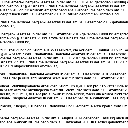
s Erneuerbare-Energien-Gesetzes in der am 31. Juli 2014 geltenden Fassung
end hiervon ist § 47 Absatz 7 des Erneuerbare-Energien-Gesetzes in der am
ausschließlich für Anlagen entsprechend anzuwenden, die nach dem am 31. J
ebegriff nach dem 31. Dezember 2011 in Betrieb genommen worden sind,
 des Erneuerbare-Energien-Gesetzes in der am 31. Dezember 2016 geltende
nden ist,
-Energien-Gesetzes in der am 31. Dezember 2016 geltenden Fassung entspre
ahme von § 37 Absatz 2 und 3 zweiter Halbsatz des Erneuerbare-Energien-Ge
eltenden Fassung,
n zur Erzeugung von Strom aus Wasserkraft, die vor dem 1. Januar 2009 in 
es § 40 Absatz 2 des Erneuerbare-Energien-Gesetzes in der am 31. Dezember 
rbare-Energien-Gesetzes in der am 31. Juli 2014 geltenden Fassung anzuwen
Absatz 2 Satz 1 des Erneuerbare-Energien-Gesetzes in der am 31. Juli 2014
st 2014 abgeschlossen worden ist,
des Erneuerbare-Energien-Gesetzes in der am 31. Dezember 2016 geltenden 
 dass der jeweils anzulegende Wert 'AW' für nach dem 31. Dezember 2014
olarer Strahlungsenergie erzeugten Strom um 0,40 Cent pro Kilowattstunde er
albsatz wird der anzulegende Wert für Strom, der nach dem 31. Dezember 2
den ist, nur um 0,30 Cent pro Kilowattstunde erhöht, wenn die Anlage nicht fe
erbare-Energien-Gesetzes in der am 31. Dezember 2016 geltenden Fassung is
oniegas, Klärgas, Grubengas, Biomasse und Geothermie erzeugten Strom um 
d,
rbare-Energien-Gesetzes in der am 1. August 2014 geltenden Fassung auch a
and anzuwenden ist, die nach dem 31. Dezember 2011 in Betrieb genommen 