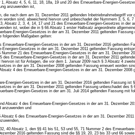
1, Absatz 4, 5, 6, 11, 18, 18a, 19 und 20 des Erneuerbare-Energien-Gesetzes
sung anzuwenden ist,
n, die nach dem am 31. Dezember 2011 geltenden Inbetriebnahmebegriff vor 
n worden sind, abweichend hiervon und unbeschadet der Nummern 3, 5, 6, 7 
, Absatz 2, 3, 4, 14, 17 und 21 des Erneuerbare-Energien-Gesetzes in der a
nden ist, wobei die in § 66 Absatz 1 erster Halbsatz angeordnete allgemei
rbare-Energien-Gesetzes in der am 31. Dezember 2011 geltenden Fassung 
ie folgenden Maßgaben gelten:
es Erneuerbare-Energien-Gesetzes in der am 31. Dezember 2016 geltenden Fa
e-Energien-Gesetzes in der am 31. Dezember 2011 geltenden Fassung entsp
5 Nummer 21 des Erneuerbare-Energien-Gesetzes in der am 31. Dezember 20
5 des Erneuerbare-Energien-Gesetzes in der am 31. Dezember 2011 geltend
iervon ist für Anlagen, die vor dem 1. Januar 2009 nach § 3 Absatz 4 zweit
setzes in der am 31. Dezember 2008 geltenden Fassung erneuert worden sind
3 Absatz 4 des Erneuerbare-Energien-Gesetzes in der am 31. Dezember 2008 
bare-Energien-Gesetzes in der am 31. Dezember 2016 geltenden Fassung ist §
setzes in der am 31. Dezember 2011 geltenden Fassung unbeschadet des § 
uerbare-Energien-Gesetzes in der am 31. Juli 2014 geltenden Fassung mit f
 und Absatz 4 des Erneuerbare-Energien-Gesetzes in der am 31. Dezember 20
nd anzuwenden und
16 Absatz 6 des Erneuerbare-Energien-Gesetzes in der am 31. Dezember 2011
nzuwenden,
9, 32, 40 Absatz 1, den §§ 41 bis 51, 53 und 55, 71 Nummer 2 des Erneuerbare
ezember 2016 geltenden Fassung sind die §§ 19, 20, 23 bis 33 und 66 sowie