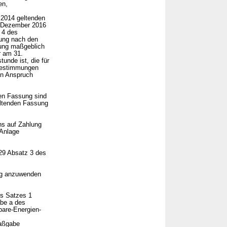
en,
 2014 geltenden
. Dezember 2016
 4 des
ung nach den
sung maßgeblich
r am 31.
unde ist, die für
sbestimmungen
in Anspruch
den Fassung sind
eltenden Fassung
hs auf Zahlung
 Anlage
29 Absatz 3 des
ng anzuwenden
es Satzes 1
be a des
bare-Energien-
Maßgabe