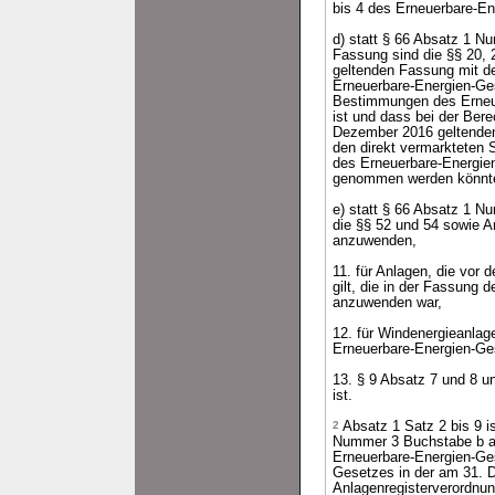
bis 4 des Erneuerbare-E
d) statt § 66 Absatz 1 N
Fassung sind die §§ 20, 
geltenden Fassung mit 
Erneuerbare-Energien-Ge
Bestimmungen des Erneue
ist und dass bei der Ber
Dezember 2016 geltenden 
den direkt vermarkteten 
des Erneuerbare-Energien
genommen werden könnt
e) statt § 66 Absatz 1 N
die §§ 52 und 54 sowie 
anzuwenden,
11. für Anlagen, die vor
gilt, die in der Fassung 
anzuwenden war,
12. für Windenergieanlag
Erneuerbare-Energien-Ge
13. § 9 Absatz 7 und 8 
ist.
2
Absatz 1 Satz 2 bis 9 
Nummer 3 Buchstabe b al
Erneuerbare-Energien-Ges
Gesetzes in der am 31. 
Anlagenregisterverordnu