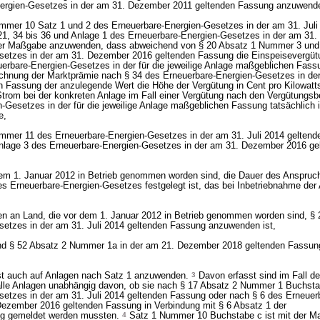
nergien-Gesetzes in der am 31. Dezember 2011 geltenden Fassung anzuwend
ummer 10 Satz 1 und 2 des Erneuerbare-Energien-Gesetzes in der am 31. Juli
21, 34 bis 36 und Anlage 1 des Erneuerbare-Energien-Gesetzes in der am 31
der Maßgabe anzuwenden, dass abweichend von § 20 Absatz 1 Nummer 3 und
setzes in der am 31. Dezember 2016 geltenden Fassung die Einspeisevergüt
rbare-Energien-Gesetzes in der für die jeweilige Anlage maßgeblichen Fas
echnung der Marktprämie nach § 34 des Erneuerbare-Energien-Gesetzes in de
Fassung der anzulegende Wert die Höhe der Vergütung in Cent pro Kilowattst
Strom bei der konkreten Anlage im Fall einer Vergütung nach den Vergütung
-Gesetzes in der für die jeweilige Anlage maßgeblichen Fassung tatsächlich 
e,
ummer 11 des Erneuerbare-Energien-Gesetzes in der am 31. Juli 2014 gelten
Anlage 3 des Erneuerbare-Energien-Gesetzes in der am 31. Dezember 2016 g
 dem 1. Januar 2012 in Betrieb genommen worden sind, die Dauer des Anspruc
des Erneuerbare-Energien-Gesetzes festgelegt ist, das bei Inbetriebnahme der
en an Land, die vor dem 1. Januar 2012 in Betrieb genommen worden sind, § 
setzes in der am 31. Juli 2014 geltenden Fassung anzuwenden ist,
und § 52 Absatz 2 Nummer 1a in der am 21. Dezember 2018 geltenden Fassu
ist auch auf Anlagen nach Satz 1 anzuwenden.
3
Davon erfasst sind im Fall d
le Anlagen unabhängig davon, ob sie nach § 17 Absatz 2 Nummer 1 Buchsta
etzes in der am 31. Juli 2014 geltenden Fassung oder nach § 6 des Erneuer
Dezember 2016 geltenden Fassung in Verbindung mit § 6 Absatz 1 der
ng gemeldet werden mussten.
4
Satz 1 Nummer 10 Buchstabe c ist mit der 