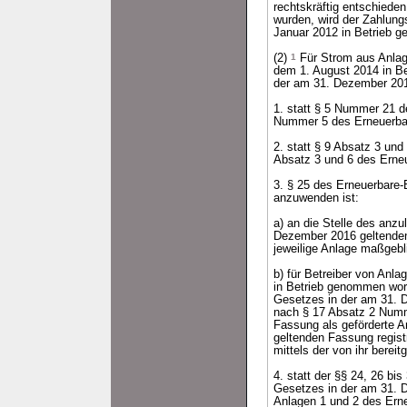
rechtskräftig entschiede
wurden, wird der Zahlung
Januar 2012 in Betrieb 
(2)
1
Für Strom aus Anlag
dem 1. August 2014 in B
der am 31. Dezember 20
1. statt § 5 Nummer 21 
Nummer 5 des Erneuerbar
2. statt § 9 Absatz 3 un
Absatz 3 und 6 des Erne
3. § 25 des Erneuerbare
anzuwenden ist:
a) an die Stelle des anz
Dezember 2016 geltenden 
jeweilige Anlage maßgeb
b) für Betreiber von Anl
in Betrieb genommen word
Gesetzes in der am 31. 
nach § 17 Absatz 2 Numm
Fassung als geförderte A
geltenden Fassung registr
mittels der von ihr bereit
4. statt der §§ 24, 26 b
Gesetzes in der am 31. 
Anlagen 1 und 2 des Ern