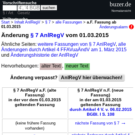
Vorschriftensuche
buzer.de
Normalansicht
§ / Art.
Gesetz
Volltextsuche
Start
>
Inhalt AnlRegV
>
§ 7
>
alle Fassungen
>
a.F. Fassung ab
01.03.2015
Änderungsalarm
nur in AnlRegV
Änderung
§ 7 AnlRegV
vom 01.03.2015
Ähnliche Seiten:
weitere Fassungen von § 7 AnlRegV
,
alle
Änderungen durch Artikel 4 FFAVuaÄndV am 1. März 2015
und
Änderungshistorie der AnlRegV
Hervorhebungen:
alter Text
,
neuer Text
Änderung verpasst?
AnlRegV hier überwachen!
§ 7 AnlRegV a.F. (alte
§ 7 AnlRegV n.F. (neue
Fassung)
Fassung)
in der vor dem 01.03.2015
in der am 01.03.2015
geltenden Fassung
geltenden Fassung
durch Artikel 4 V. v. 06.02.2015
BGBl. I S. 108
→
(keine frühere Fassung
nächste Fassung von § 7
vorhanden)