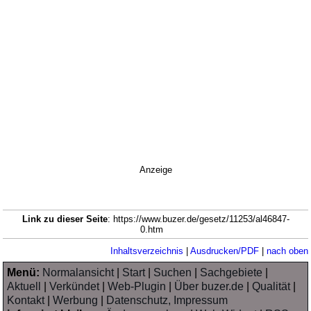
Anzeige
Link zu dieser Seite
: https://www.buzer.de/gesetz/11253/al46847-
0.htm
Inhaltsverzeichnis
|
Ausdrucken/PDF
|
nach oben
Menü:
Normalansicht
|
Start
|
Suchen
|
Sachgebiete
|
Aktuell
|
Verkündet
|
Web-Plugin
|
Über buzer.de
|
Qualität
|
Kontakt
|
Werbung
|
Datenschutz, Impressum