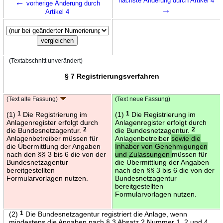
←
nächste Änderung durch Artikel 4
vorherige Änderung durch
→
Artikel 4
(Textabschnitt unverändert)
§ 7 Registrierungsverfahren
(Text alte Fassung)
(Text neue Fassung)
(1)
1
Die Registrierung im
(1)
1
Die Registrierung im
Anlagenregister erfolgt durch
Anlagenregister erfolgt durch
die Bundesnetzagentur.
2
die Bundesnetzagentur.
2
Anlagenbetreiber müssen für
Anlagenbetreiber
sowie die
die Übermittlung der Angaben
Inhaber von Genehmigungen
nach den §§ 3 bis 6 die von der
und Zulassungen
müssen für
Bundesnetzagentur
die Übermittlung der Angaben
bereitgestellten
nach den §§ 3 bis 6 die von der
Formularvorlagen nutzen.
Bundesnetzagentur
bereitgestellten
Formularvorlagen nutzen.
(2)
1
Die Bundesnetzagentur registriert die Anlage, wenn
mindestens die Angaben nach § 3 Absatz 2 Nummer 1, 2 und 4