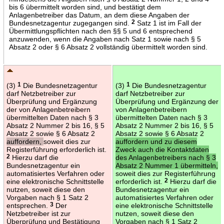
bis 6 übermittelt worden sind, und bestätigt dem
Anlagenbetreiber das Datum, an dem diese Angaben der
Bundesnetzagentur zugegangen sind.
2
Satz 1 ist im Fall der
Übermittlungspflichten nach den §§ 5 und 6 entsprechend
anzuwenden, wenn die Angaben nach Satz 1 sowie nach § 5
Absatz 2 oder § 6 Absatz 2 vollständig übermittelt worden sind.
(3)
1
Die Bundesnetzagentur
(3)
1
Die Bundesnetzagentur
darf Netzbetreiber zur
darf Netzbetreiber zur
Überprüfung und Ergänzung
Überprüfung und Ergänzung der
der von Anlagenbetreibern
von Anlagenbetreibern
übermittelten Daten nach § 3
übermittelten Daten nach § 3
Absatz 2 Nummer 2 bis 16, § 5
Absatz 2 Nummer 2 bis 16, § 5
Absatz 2 sowie § 6 Absatz 2
Absatz 2 sowie § 6 Absatz 2
auffordern,
soweit dies zur
auffordern und zu diesem
Registerführung erforderlich ist.
Zweck auch die Kontaktdaten
2
Hierzu darf die
des Anlagenbetreibers nach § 3
Bundesnetzagentur ein
Absatz 2 Nummer 1 übermitteln,
automatisiertes Verfahren oder
soweit dies zur Registerführung
eine elektronische Schnittstelle
erforderlich ist.
2
Hierzu darf die
nutzen, soweit diese den
Bundesnetzagentur ein
Vorgaben nach § 1 Satz 2
automatisiertes Verfahren oder
entsprechen.
3
Der
eine elektronische Schnittstelle
Netzbetreiber ist zur
nutzen, soweit diese den
Überprüfung und Bestätigung
Vorgaben nach § 1 Satz 2