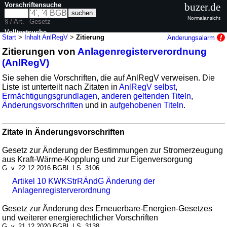
Vorschriftensuche
buzer.de
Normalansicht
§ / Art.
Gesetz
Volltextsuche
Start
>
Inhalt AnlRegV
>
Zitierung
Änderungsalarm
Zitierungen von
Anlagenregisterverordnung
nur in AnlRegV
(AnlRegV)
Sie sehen die Vorschriften, die auf AnlRegV verweisen. Die
Liste ist unterteilt nach Zitaten in
AnlRegV selbst
,
Ermächtigungsgrundlagen
,
anderen geltenden Titeln
,
Änderungsvorschriften
und in
aufgehobenen Titeln
.
Zitate in Änderungsvorschriften
Gesetz zur Änderung der Bestimmungen zur Stromerzeugung
aus Kraft-Wärme-Kopplung und zur Eigenversorgung
G. v. 22.12.2016 BGBl. I S. 3106
Artikel 10 KWKStrRÄndG Änderung der
Anlagenregisterverordnung
Gesetz zur Änderung des Erneuerbare-Energien-Gesetzes
und weiterer energierechtlicher Vorschriften
G. v. 21.12.2020 BGBl. I S. 3138