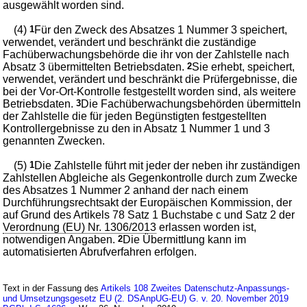
ausgewählt worden sind.
(4)
1
Für den Zweck des Absatzes 1 Nummer 3 speichert,
verwendet, verändert und beschränkt die zuständige
Fachüberwachungsbehörde die ihr von der Zahlstelle nach
Absatz 3 übermittelten Betriebsdaten.
2
Sie erhebt, speichert,
verwendet, verändert und beschränkt die Prüfergebnisse, die
bei der Vor-Ort-Kontrolle festgestellt worden sind, als weitere
Betriebsdaten.
3
Die Fachüberwachungsbehörden übermitteln
der Zahlstelle die für jeden Begünstigten festgestellten
Kontrollergebnisse zu den in Absatz 1 Nummer 1 und 3
genannten Zwecken.
(5)
1
Die Zahlstelle führt mit jeder der neben ihr zuständigen
Zahlstellen Abgleiche als Gegenkontrolle durch zum Zwecke
des Absatzes 1 Nummer 2 anhand der nach einem
Durchführungsrechtsakt der Europäischen Kommission, der
auf Grund des Artikels 78 Satz 1 Buchstabe c und Satz 2 der
Verordnung (EU) Nr. 1306/2013
erlassen worden ist,
notwendigen Angaben.
2
Die Übermittlung kann im
automatisierten Abrufverfahren erfolgen.
Text in der Fassung des
Artikels 108 Zweites Datenschutz-Anpassungs-
und Umsetzungsgesetz EU (2. DSAnpUG-EU) G. v. 20. November 2019