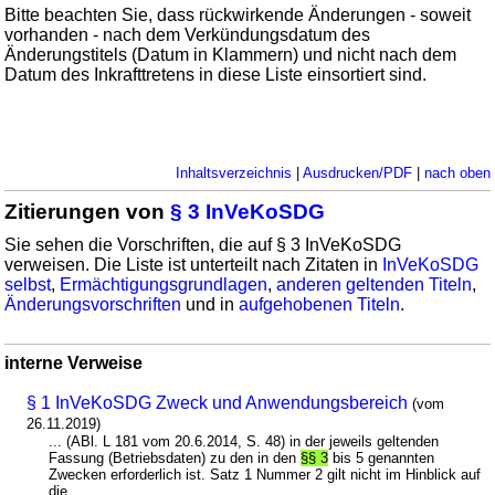
Bitte beachten Sie, dass rückwirkende Änderungen - soweit
vorhanden - nach dem Verkündungsdatum des
Änderungstitels (Datum in Klammern) und nicht nach dem
Datum des Inkrafttretens in diese Liste einsortiert sind.
Inhaltsverzeichnis
|
Ausdrucken/PDF
|
nach oben
Zitierungen von
§ 3 InVeKoSDG
Sie sehen die Vorschriften, die auf § 3 InVeKoSDG
verweisen. Die Liste ist unterteilt nach Zitaten in
InVeKoSDG
selbst
,
Ermächtigungsgrundlagen
,
anderen geltenden Titeln
,
Änderungsvorschriften
und in
aufgehobenen Titeln
.
interne Verweise
§ 1 InVeKoSDG Zweck und Anwendungsbereich
(vom
26.11.2019)
... (ABl. L 181 vom 20.6.2014, S. 48) in der jeweils geltenden
Fassung (Betriebsdaten) zu den in den
§§ 3
bis 5 genannten
Zwecken erforderlich ist. Satz 1 Nummer 2 gilt nicht im Hinblick auf
die ...