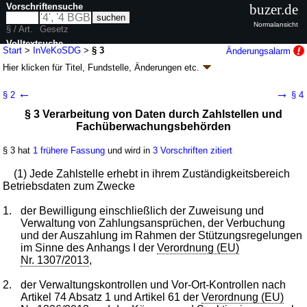
Vorschriftensuche
buzer.de
Normalansicht
§ / Art.
Gesetz
Volltextsuche
Start
>
InVeKoSDG
>
§ 3
Änderungsalarm
Hier klicken für
Titel, Fundstelle, Änderungen
etc.
nur in InVeKoSDG
§ 3 - InVeKoS-Daten-Gesetz (InVeKoSDG)
←
→
§ 2
§ 4
Artikel 2 G. v. 02.12.2014
BGBl. I S. 1928
, 1931 (
Nr. 56
); zuletzt geändert
§ 3 Verarbeitung von Daten durch Zahlstellen und
durch
Artikel 108
G. v. 20.11.2019
BGBl. I S. 1626
Fachüberwachungsbehörden
Geltung ab 01.01.2015, Ermächtigungen ab 09.12.2014; FNA: 7847-39
Sonstige Marktordnungsvorschriften, EWG-Durchführungsbestimmungen
5 weitere Fassungen
|
Drucksachen / Entwurf / Begründung
|
§ 3 hat
1 frühere Fassung
und wird in
3 Vorschriften zitiert
wird in 24 Vorschriften zitiert
(1) Jede Zahlstelle erhebt in ihrem Zuständigkeitsbereich
Betriebsdaten zum Zwecke
1.
der Bewilligung einschließlich der Zuweisung und
Verwaltung von Zahlungsansprüchen, der Verbuchung
und der Auszahlung im Rahmen der Stützungsregelungen
im Sinne des Anhangs I der
Verordnung (EU)
Nr. 1307/2013
,
2.
der Verwaltungskontrollen und Vor-Ort-Kontrollen nach
Artikel 74 Absatz 1 und Artikel 61 der
Verordnung (EU)