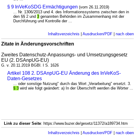
§ 9 InVeKoSDG Ermächtigungen
(vom 26.11.2019)
... Nr. 1306/2013 und 4. des Informationssystems zwischen den in
den §§ 2 und
3
genannten Behörden im Zusammenhang mit der
Durchführung und Kontrolle der ...
Inhaltsverzeichnis
|
Ausdrucken/PDF
|
nach oben
Zitate in Änderungsvorschriften
Zweites Datenschutz-Anpassungs- und Umsetzungsgesetz
EU (2. DSAnpUG-EU)
G. v. 20.11.2019 BGBl. I S. 1626
Artikel 108 2. DSAnpUG-EU Änderung des InVeKoS-
Daten-Gesetzes
... oder sonstige Nutzung" durch das Wort „Verarbeitung" ersetzt. 3.
§ 3
wird wie folgt geändert: a) In der Überschrift werden die Wörter ...
Link zu dieser Seite
: https://www.buzer.de/gesetz/11372/a189734.htm
Inhaltsverzeichnis
|
Ausdrucken/PDF
|
nach oben