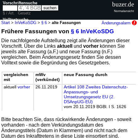
Vorschriftensuche
buzer.de
Normalansicht
§ / Art.
Gesetz
Volltextsuche
Start
>
InVeKoSDG
>
§ 6
>
alte Fassungen
Änderungsalarm
Frühere Fassungen von
§ 6 InVeKoSDG
nur in InVeKoSDG
Die nachfolgende Aufstellung zeigt alle Änderungen dieser
Vorschrift. Über die Links
aktuell
und
vorher
können Sie
jeweils alte Fassung (a.F.) und neue Fassung (n.F.)
vergleichen. Beim Änderungsgesetz finden Sie dessen
Volltext sowie die Begründung des Gesetzgebers.
vergleichen
mWv
neue Fassung durch
mit
(verkündet)
aktuell
vorher
26.11.2019
Artikel 108 Zweites Datenschutz-
Anpassungs- und
Umsetzungsgesetz EU (2.
DSAnpUG-EU)
vom 20.11.2019 BGBl. I S. 1626
Bitte beachten Sie, dass rückwirkende Änderungen - soweit
vorhanden - nach dem Verkündungsdatum des
Änderungstitels (Datum in Klammern) und nicht nach dem
Datum des Inkrafttretens in diese Liste einsortiert sind.