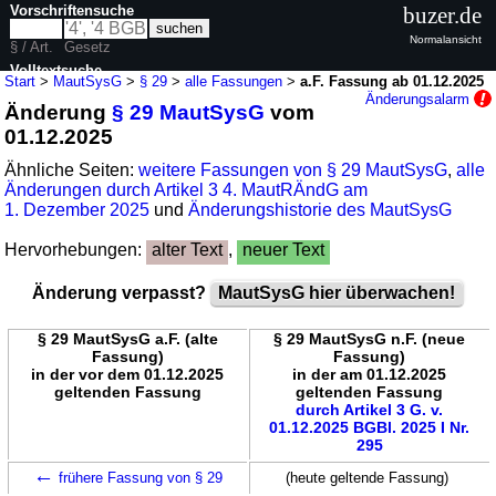
Vorschriftensuche
buzer.de
Normalansicht
§ / Art.
Gesetz
Volltextsuche
Start
>
MautSysG
>
§ 29
>
alle Fassungen
>
a.F. Fassung ab 01.12.2025
Änderungsalarm
Änderung
§ 29 MautSysG
vom
nur in MautSysG
01.12.2025
Ähnliche Seiten:
weitere Fassungen von § 29 MautSysG
,
alle
Änderungen durch Artikel 3 4. MautRÄndG am
1. Dezember 2025
und
Änderungshistorie des MautSysG
Hervorhebungen:
alter Text
,
neuer Text
Änderung verpasst?
MautSysG hier überwachen!
§ 29 MautSysG a.F. (alte
§ 29 MautSysG n.F. (neue
Fassung)
Fassung)
in der vor dem 01.12.2025
in der am 01.12.2025
geltenden Fassung
geltenden Fassung
durch Artikel 3 G. v.
01.12.2025 BGBl. 2025 I Nr.
295
←
frühere Fassung von § 29
(heute geltende Fassung)