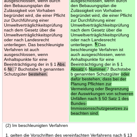
ausgeschlossen, wenn durch
ausgeschlossen, wenn durch
den Bebauungsplan die
den Bebauungsplan die
Zulässigkeit von Vorhaben
Zulässigkeit von Vorhaben
begründet wird, die einer Pflicht
begründet wird, die einer Pflicht
zur Durchführung einer
zur Durchführung einer
Umweltverträglichkeitsprüfung
Umweltverträglichkeitsprüfung
nach dem Gesetz über die
nach dem Gesetz über die
Umweltverträglichkeitsprüfung
Umweltverträglichkeitsprüfung
oder nach Landesrecht
oder nach Landesrecht
unterliegen. Das beschleunigte
unterliegen.
5
Das
Verfahren ist auch
beschleunigte Verfahren ist
ausgeschlossen, wenn
auch ausgeschlossen, wenn
Anhaltspunkte für eine
Anhaltspunkte für eine
Beeinträchtigung der in § 1
Abs.
Beeinträchtigung der in § 1
6
Nr.
7 Buchstabe b genannten
Absatz
6
Nummer
7 Buchstabe
Schutzgüter
bestehen.
b genannten Schutzgüter
oder
dafür bestehen, dass bei der
Planung Pflichten zur
Vermeidung oder Begrenzung
der Auswirkungen von schweren
Unfällen nach § 50 Satz 1 des
Bundes-
Immissionsschutzgesetzes zu
beachten sind.
(2) Im beschleunigten Verfahren
1. gelten die Vorschriften des vereinfachten Verfahrens nach § 13