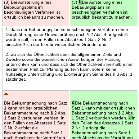
(3) Bei Aufstellung eines
(3)
1
Bei Aufstellung eines
Bebauungsplans im
Bebauungsplans im
beschleunigten Verfahren ist
beschleunigten Verfahren ist
ortsüblich bekannt zu machen,
ortsüblich bekannt zu machen,
1. dass der Bebauungsplan im beschleunigten Verfahren ohne
Durchführung einer Umweltprüfung nach § 2 Abs. 4 aufgestellt
werden soll, in den Fällen des Absatzes 1 Satz 2 Nr. 2
einschließlich der hierfür wesentlichen Gründe, und
2. wo sich die Öffentlichkeit über die allgemeinen Ziele und
Zwecke sowie die wesentlichen Auswirkungen der Planung
unterrichten kann und dass sich die Öffentlichkeit innerhalb einer
bestimmten Frist zur Planung äußern kann, sofern keine
frühzeitige Unterrichtung und Erörterung im Sinne des § 3 Abs. 1
stattfindet.
Die Bekanntmachung nach Satz
2
Die Bekanntmachung nach
1 kann mit der ortsüblichen
Satz 1 kann mit der ortsüblichen
Bekanntmachung nach § 2 Abs.
Bekanntmachung nach § 2 Abs.
1 Satz 2 verbunden werden. In
1 Satz 2 verbunden werden.
3
In
den Fällen des Absatzes 1 Satz
den Fällen des Absatzes 1 Satz
2 Nr. 2 erfolgt die
2 Nr. 2 erfolgt die
Bekanntmachung nach Satz 1
Bekanntmachung nach Satz 1
nach Abschluss der Vorprüfung
nach Abschluss der Vorprüfung