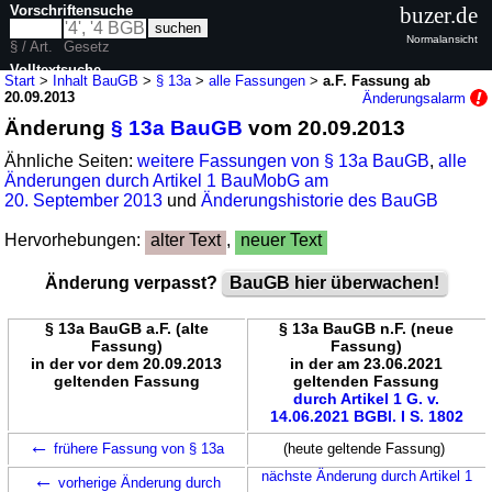
Vorschriftensuche
buzer.de
Normalansicht
§ / Art.
Gesetz
Volltextsuche
Start
>
Inhalt BauGB
>
§ 13a
>
alle Fassungen
>
a.F. Fassung ab
20.09.2013
Änderungsalarm
nur in BauGB
Änderung
§ 13a BauGB
vom 20.09.2013
Ähnliche Seiten:
weitere Fassungen von § 13a BauGB
,
alle
Änderungen durch Artikel 1 BauMobG am
20. September 2013
und
Änderungshistorie des BauGB
Hervorhebungen:
alter Text
,
neuer Text
Änderung verpasst?
BauGB hier überwachen!
§ 13a BauGB a.F. (alte
§ 13a BauGB n.F. (neue
Fassung)
Fassung)
in der vor dem 20.09.2013
in der am 23.06.2021
geltenden Fassung
geltenden Fassung
durch Artikel 1 G. v.
14.06.2021 BGBl. I S. 1802
←
frühere Fassung von § 13a
(heute geltende Fassung)
←
nächste Änderung durch Artikel 1
vorherige Änderung durch