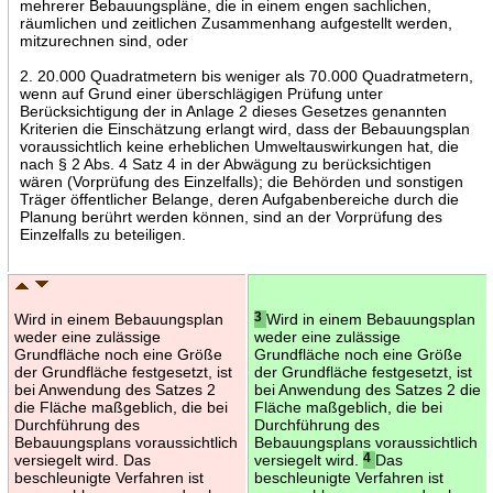
mehrerer Bebauungspläne, die in einem engen sachlichen,
räumlichen und zeitlichen Zusammenhang aufgestellt werden,
mitzurechnen sind, oder
2. 20.000 Quadratmetern bis weniger als 70.000 Quadratmetern,
wenn auf Grund einer überschlägigen Prüfung unter
Berücksichtigung der in Anlage 2 dieses Gesetzes genannten
Kriterien die Einschätzung erlangt wird, dass der Bebauungsplan
voraussichtlich keine erheblichen Umweltauswirkungen hat, die
nach § 2 Abs. 4 Satz 4 in der Abwägung zu berücksichtigen
wären (Vorprüfung des Einzelfalls); die Behörden und sonstigen
Träger öffentlicher Belange, deren Aufgabenbereiche durch die
Planung berührt werden können, sind an der Vorprüfung des
Einzelfalls zu beteiligen.
Wird in einem Bebauungsplan
3
Wird in einem Bebauungsplan
weder eine zulässige
weder eine zulässige
Grundfläche noch eine Größe
Grundfläche noch eine Größe
der Grundfläche festgesetzt, ist
der Grundfläche festgesetzt, ist
bei Anwendung des Satzes 2
bei Anwendung des Satzes 2 die
die Fläche maßgeblich, die bei
Fläche maßgeblich, die bei
Durchführung des
Durchführung des
Bebauungsplans voraussichtlich
Bebauungsplans voraussichtlich
versiegelt wird. Das
versiegelt wird.
4
Das
beschleunigte Verfahren ist
beschleunigte Verfahren ist