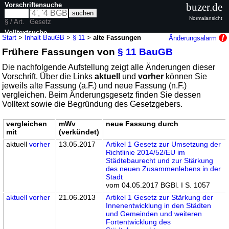
Vorschriftensuche
buzer.de
Normalansicht
§ / Art.
Gesetz
Volltextsuche
Start
>
Inhalt BauGB
>
§ 11
>
alte Fassungen
Änderungsalarm
Frühere Fassungen von
§ 11 BauGB
nur in BauGB
Die nachfolgende Aufstellung zeigt alle Änderungen dieser
Vorschrift. Über die Links
aktuell
und
vorher
können Sie
jeweils alte Fassung (a.F.) und neue Fassung (n.F.)
vergleichen. Beim Änderungsgesetz finden Sie dessen
Volltext sowie die Begründung des Gesetzgebers.
vergleichen
mWv
neue Fassung durch
mit
(verkündet)
aktuell
vorher
13.05.2017
Artikel 1 Gesetz zur Umsetzung der
Richtlinie 2014/52/EU im
Städtebaurecht und zur Stärkung
des neuen Zusammenlebens in der
Stadt
vom 04.05.2017 BGBl. I S. 1057
aktuell
vorher
21.06.2013
Artikel 1 Gesetz zur Stärkung der
Innenentwicklung in den Städten
und Gemeinden und weiteren
Fortentwicklung des