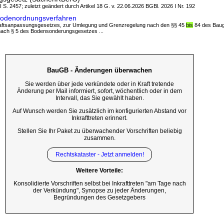
 I S. 2457; zuletzt geändert durch Artikel 18 G. v. 22.06.2026 BGBl. 2026 I Nr. 192
odenordnungsverfahren
chaftsanpassungsgesetzes, zur Umlegung und Grenzregelung nach den §§ 45
bis
84 des Baug
ach § 5 des Bodensonderungsgesetzes ...
BauGB - Änderungen überwachen
Sie werden über jede verkündete oder in Kraft tretende
Änderung per Mail informiert, sofort, wöchentlich oder in dem
Intervall, das Sie gewählt haben.
Auf Wunsch werden Sie zusätzlich im konfigurierten Abstand vor
Inkrafttreten erinnert.
Stellen Sie Ihr Paket zu überwachender Vorschriften beliebig
zusammen.
Rechtskataster - Jetzt anmelden!
Weitere Vorteile:
Konsolidierte Vorschriften selbst bei Inkrafttreten "am Tage nach
der Verkündung", Synopse zu jeder Änderungen,
Begründungen des Gesetzgebers