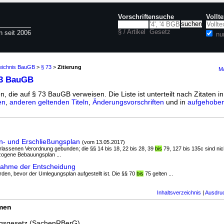
Vorschriftensuche
Vollt
§ / Artikel
Gesetz
n seit 2006
nu
zeichnis BauGB
>
§ 73
>
Zitierung
Ma
73 BauGB
n, die auf § 73 BauGB verweisen. Die Liste ist unterteilt nach Zitaten i
en
,
anderen geltenden Titeln
,
Änderungsvorschriften
und in
aufgehoben
- und Erschließungsplan
(vom 13.05.2017)
erlassenen Verordnung gebunden; die §§ 14 bis 18, 22 bis 28, 39
bis
79, 127 bis 135c sind ni
zogene Bebauungsplan ...
ahme der Entscheidung
erden, bevor der Umlegungsplan aufgestellt ist. Die §§ 70
bis
75 gelten ...
Inhaltsverzeichnis
|
Ausdru
rmen
ngsgesetz (SachenRBerG)