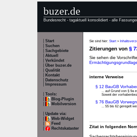
buzer.de
Bundesrecht - tagaktuell konsolidiert - alle Fassunge
Start
Sie sind hier:
Start
>
Inhaltsver
Suchen
Zitierungen von
§ 
Sachgebiete
Aktuell
Sie sehen die Vorschrifte
Verkündet
Ermächtigungsgrundlag
Über buzer.de
Qualität
Kontakt
interne Verweise
Datenschutz
Impressum
§ 12 BauGB Vorhaben
... auf Grund von § 9a 
Tools:
Soweit der vorhabenbe
Blog-Plugin
§ 76 BauGB Vorwegn
Mobilversion
... 55 bis 62 geregelt w
Update via:
Web-Widget
Feed
Zitat in folgenden No
Rechtskataster
Sachenrechtsbereinigu