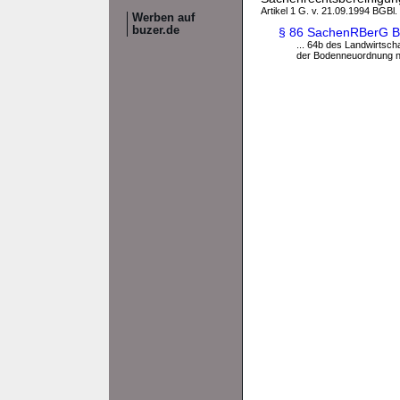
Artikel 1 G. v. 21.09.1994 BGBl.
Werben auf
buzer.de
§ 86 SachenRBerG B
... 64b des Landwirts
der Bodenneuordnung n