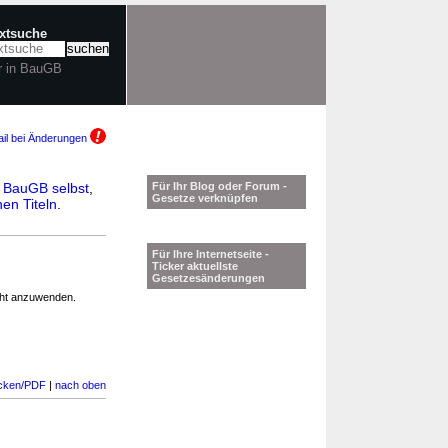
extsuche
r in BauGB
il bei Änderungen
n
BauGB selbst
,
Für Ihr Blog oder Forum -
Gesetze verknüpfen
en Titeln
.
Für Ihre Internetseite -
Ticker aktuellste
Gesetzesänderungen
cht anzuwenden.
cken/PDF
|
nach oben