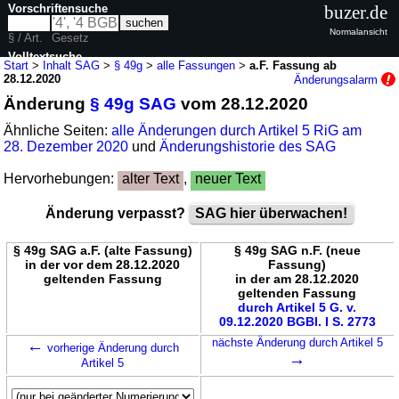
Vorschriftensuche
buzer.de
Normalansicht
§ / Art.
Gesetz
Volltextsuche
Start
>
Inhalt SAG
>
§ 49g
>
alle Fassungen
>
a.F. Fassung ab
28.12.2020
Änderungsalarm
nur in SAG
Änderung
§ 49g SAG
vom 28.12.2020
Ähnliche Seiten:
alle Änderungen durch Artikel 5 RiG am
28. Dezember 2020
und
Änderungshistorie des SAG
Hervorhebungen:
alter Text
,
neuer Text
Änderung verpasst?
SAG hier überwachen!
§ 49g SAG a.F. (alte Fassung)
§ 49g SAG n.F. (neue
in der vor dem 28.12.2020
Fassung)
geltenden Fassung
in der am 28.12.2020
geltenden Fassung
durch Artikel 5 G. v.
09.12.2020 BGBl. I S. 2773
←
nächste Änderung durch Artikel 5
vorherige Änderung durch
→
Artikel 5