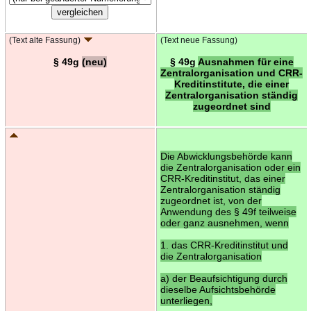
(Text alte Fassung)
(Text neue Fassung)
§ 49g
(neu)
§ 49g
Ausnahmen für eine
Zentralorganisation und CRR-
Kreditinstitute, die einer
Zentralorganisation ständig
zugeordnet sind
Die Abwicklungsbehörde kann
die Zentralorganisation oder ein
CRR-Kreditinstitut, das einer
Zentralorganisation ständig
zugeordnet ist, von der
Anwendung des § 49f teilweise
oder ganz ausnehmen, wenn
1. das CRR-Kreditinstitut und
die Zentralorganisation
a) der Beaufsichtigung durch
dieselbe Aufsichtsbehörde
unterliegen,