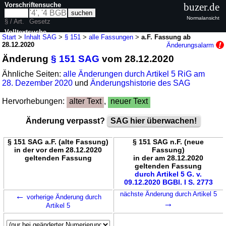
Vorschriftensuche
buzer.de
Normalansicht
§ / Art.
Gesetz
Volltextsuche
Start
>
Inhalt SAG
>
§ 151
>
alle Fassungen
>
a.F. Fassung ab
28.12.2020
Änderungsalarm
nur in SAG
Änderung
§ 151 SAG
vom 28.12.2020
Ähnliche Seiten:
alle Änderungen durch Artikel 5 RiG am
28. Dezember 2020
und
Änderungshistorie des SAG
Hervorhebungen:
alter Text
,
neuer Text
Änderung verpasst?
SAG hier überwachen!
§ 151 SAG a.F. (alte Fassung)
§ 151 SAG n.F. (neue
in der vor dem 28.12.2020
Fassung)
geltenden Fassung
in der am 28.12.2020
geltenden Fassung
durch Artikel 5 G. v.
09.12.2020 BGBl. I S. 2773
←
nächste Änderung durch Artikel 5
vorherige Änderung durch
→
Artikel 5