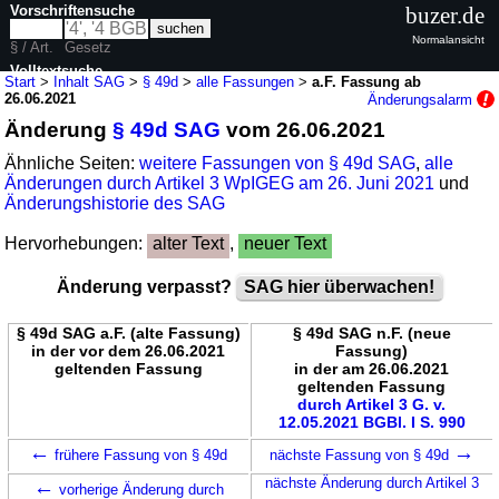
Vorschriftensuche
buzer.de
Normalansicht
§ / Art.
Gesetz
Volltextsuche
Start
>
Inhalt SAG
>
§ 49d
>
alle Fassungen
>
a.F. Fassung ab
26.06.2021
Änderungsalarm
nur in SAG
Änderung
§ 49d SAG
vom 26.06.2021
Ähnliche Seiten:
weitere Fassungen von § 49d SAG
,
alle
Änderungen durch Artikel 3 WpIGEG am 26. Juni 2021
und
Änderungshistorie des SAG
Hervorhebungen:
alter Text
,
neuer Text
Änderung verpasst?
SAG hier überwachen!
§ 49d SAG a.F. (alte Fassung)
§ 49d SAG n.F. (neue
in der vor dem 26.06.2021
Fassung)
geltenden Fassung
in der am 26.06.2021
geltenden Fassung
durch Artikel 3 G. v.
12.05.2021 BGBl. I S. 990
←
→
frühere Fassung von § 49d
nächste Fassung von § 49d
←
nächste Änderung durch Artikel 3
vorherige Änderung durch