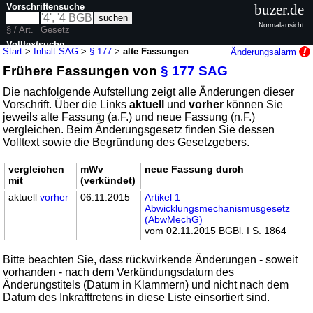
Vorschriftensuche
buzer.de
Normalansicht
§ / Art.
Gesetz
Volltextsuche
Start
>
Inhalt SAG
>
§ 177
>
alte Fassungen
Änderungsalarm
Frühere Fassungen von
§ 177 SAG
nur in SAG
Die nachfolgende Aufstellung zeigt alle Änderungen dieser
Vorschrift. Über die Links
aktuell
und
vorher
können Sie
jeweils alte Fassung (a.F.) und neue Fassung (n.F.)
vergleichen. Beim Änderungsgesetz finden Sie dessen
Volltext sowie die Begründung des Gesetzgebers.
vergleichen
mWv
neue Fassung durch
mit
(verkündet)
aktuell
vorher
06.11.2015
Artikel 1
Abwicklungsmechanismusgesetz
(AbwMechG)
vom 02.11.2015 BGBl. I S. 1864
Bitte beachten Sie, dass rückwirkende Änderungen - soweit
vorhanden - nach dem Verkündungsdatum des
Änderungstitels (Datum in Klammern) und nicht nach dem
Datum des Inkrafttretens in diese Liste einsortiert sind.