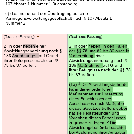
107 Absatz 1 Nummer 1 Buchstabe b;
e) das Instrument der Übertragung auf eine
Vermögensverwaltungsgesellschaft nach § 107 Absatz 1
Nummer 2;
(Text alte Fassung)
(Text neue Fassung)
2. in oder
neben
einer
2. in oder
neben, in den Fällen
Abwicklungsanordnung nach §
der §§ 78 und 82 bis 86 auch in
136
Anordnungen
auf Grund
Vorbereitung
einer
ihrer Befugnisse nach den §§
Abwicklungsanordnung nach §
78 bis 87 treffen.
136
Maßnahmen
auf Grund
ihrer Befugnisse nach den §§ 78
bis 87 treffen.
(1a)
1
Die Abwicklungsbehörde
kann die erforderlichen
Maßnahmen zur Umsetzung
eines Beschlusses des
Ausschusses nach Maßgabe
dieses Gesetzes treffen; dabei
hat sie Feststellungen und
Vorgaben dieses Beschlusses
zugrunde zu legen.
2
Die
Abwicklungsbehörde beachtet
bei Ausführung ihrer Aufgaben