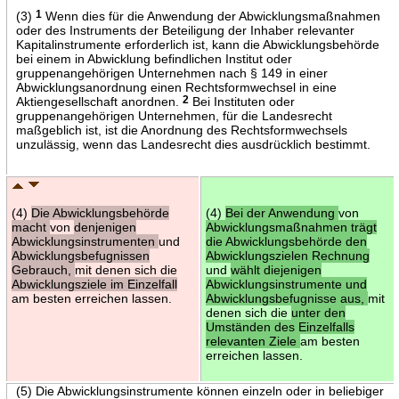
(3)
1
Wenn dies für die Anwendung der Abwicklungsmaßnahmen
oder des Instruments der Beteiligung der Inhaber relevanter
Kapitalinstrumente erforderlich ist, kann die Abwicklungsbehörde
bei einem in Abwicklung befindlichen Institut oder
gruppenangehörigen Unternehmen nach § 149 in einer
Abwicklungsanordnung einen Rechtsformwechsel in eine
Aktiengesellschaft anordnen.
2
Bei Instituten oder
gruppenangehörigen Unternehmen, für die Landesrecht
maßgeblich ist, ist die Anordnung des Rechtsformwechsels
unzulässig, wenn das Landesrecht dies ausdrücklich bestimmt.
(4)
Die Abwicklungsbehörde
(4)
Bei der Anwendung
von
macht
von
denjenigen
Abwicklungsmaßnahmen trägt
Abwicklungsinstrumenten
und
die Abwicklungsbehörde den
Abwicklungsbefugnissen
Abwicklungszielen Rechnung
Gebrauch,
mit denen sich die
und
wählt diejenigen
Abwicklungsziele im Einzelfall
Abwicklungsinstrumente und
am besten erreichen lassen.
Abwicklungsbefugnisse aus,
mit
denen sich die
unter den
Umständen des Einzelfalls
relevanten Ziele
am besten
erreichen lassen.
(5) Die Abwicklungsinstrumente können einzeln oder in beliebiger