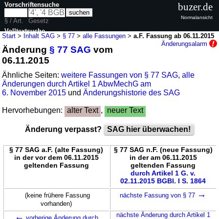
Vorschriftensuche
buzer.de
Normalansicht
§ / Art.
Gesetz
Volltextsuche
Start
>
Inhalt SAG
>
§ 77
>
alle Fassungen
>
a.F. Fassung ab 06.11.2015
Änderungsalarm
Änderung
§ 77 SAG
vom
nur in SAG
06.11.2015
Ähnliche Seiten:
weitere Fassungen von § 77 SAG
,
alle
Änderungen durch Artikel 1 AbwMechG am
6. November 2015
und
Änderungshistorie des SAG
Hervorhebungen:
alter Text
,
neuer Text
Änderung verpasst?
SAG hier überwachen!
§ 77 SAG a.F. (alte Fassung)
§ 77 SAG n.F. (neue Fassung)
in der vor dem 06.11.2015
in der am 06.11.2015
geltenden Fassung
geltenden Fassung
durch Artikel 1 G. v.
02.11.2015 BGBl. I S. 1864
→
(keine frühere Fassung
nächste Fassung von § 77
vorhanden)
←
nächste Änderung durch Artikel 1
vorherige Änderung durch