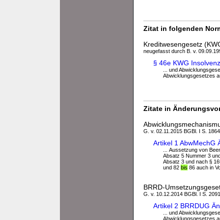
Zitat in folgenden No
Kreditwesengesetz (KW
neugefasst durch B. v. 09.09.199
§ 46e KWG Insolvenz
... und Abwicklungsges
Abwicklungsgesetzes au
Zitate in Änderungsvor
Abwicklungsmechanism
G. v. 02.11.2015 BGBl. I S. 1864
Artikel 1 AbwMechG 
... Aussetzung von Bee
Absatz 5 Nummer 3 und 4
Absatz 3 und nach § 16
und 82
bis
86 auch in Vo
BRRD-Umsetzungsgese
G. v. 10.12.2014 BGBl. I S. 209
Artikel 2 BRRDUG Än
... und Abwicklungsges
Abwicklungsgesetzes aus