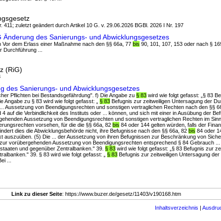
ngsgesetz
. 411; zuletzt geändert durch Artikel 10 G. v. 29.06.2026 BGBl. 2026 I Nr. 197
 Änderung des Sanierungs- und Abwicklungsgesetzes
en Vor dem Erlass einer Maßnahme nach den §§ 66a, 77
bis
90, 101, 107, 153 oder nach § 169
 Durchführung ...
z (RiG)
3
ng des Sanierungs- und Abwicklungsgesetzes
icher Pflichten bei Bestandsgefährdung". f) Die Angabe zu
§ 83
wird wie folgt gefasst: „§ 83 Be
ie Angabe zu § 83 wird wie folgt gefasst: „
§ 83
Befugnis zur zeitweiligen Untersagung der D
 ... Aussetzung von Beendigungsrechten und sonstigen vertraglichen Rechten nach den §§ 6
 auf die Verbindlichkeit des Instituts oder ... können, und sich mit einer in Ausübung der B
gehenden Aussetzung von Beendigungsrechten und sonstigen vertraglichen Rechten im Sinne
rungsrechten vorsehen, für die die §§ 66a, 82
bis
84 oder 144 gelten würden, falls der Fin
. hindert dies die Abwicklungsbehörde nicht, ihre Befugnisse nach den §§ 66a, 82
bis
84 oder 14
akt auszuüben. (5) Die ... der Aussetzung von ihren Befugnissen zur Beschränkung von Sich
zur vorübergehenden Aussetzung von Beendigungsrechten entsprechend § 84 Gebrauch ... 
tstaaten und gegenüber Zentralbanken." 39.
§ 83
wird wie folgt gefasst: „§ 83 Befugnis zur ze
ralbanken." 39. § 83 wird wie folgt gefasst: „
§ 83
Befugnis zur zeitweiligen Untersagung de
i ...
Link zu dieser Seite
: https://www.buzer.de/gesetz/11403/v190168.htm
Inhaltsverzeichnis
|
Ausdru