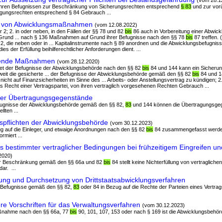
(vom 28.1
 ihren Befugnissen zur Beschränkung von Sicherungsrechten entsprechend
§ 83
und zur vor
gungsrechten entsprechend § 84 Gebrauch ...
 von Abwicklungsmaßnahmen
(vom 12.08.2022)
 2; 2. in oder neben, in den Fällen der §§ 78 und 82
bis
86 auch in Vorbereitung einer Abwic
rund ... nach § 136 Maßnahmen auf Grund ihrer Befugnisse nach den §§ 78
bis
87 treffen.
, die neben oder in ... Kapitalinstrumente nach § 89 anordnen und die Abwicklungsbefugnis
es der Erfüllung beihilferechtlicher Anforderungen dient. ...
zende Maßnahmen
(vom 28.12.2020)
det der Befugnisse der Abwicklungsbehörde nach den §§ 82
bis
84 und 144 kann ein Sicherun
weit die gesicherte ... der Befugnisse der Abwicklungsbehörde gemäß den §§ 82
bis
84 und 14
icht auf Finanzsicherheiten im Sinne des ... Arbeits- oder Anstellungsvertrag zu kündigen; 2.
 Recht einer Vertragspartei, von ihren vertraglich vorgesehenen Rechten Gebrauch ...
der Übertragungsgegenstände
fugnisse der Abwicklungsbehörde gemäß den §§ 82,
83
und 144 können die Übertragungsge
lten ...
spflichten der Abwicklungsbehörde
(vom 30.12.2023)
ug auf die Einleger, und etwaige Anordnungen nach den §§ 82
bis
84 zusammengefasst werden
rmiert ...
 bestimmter vertraglicher Bedingungen bei frühzeitigem Eingreifen un
2020)
der Beschränkung gemäß den §§ 66a und 82
bis
84 stellt keine Nichterfüllung von vertraglichen
ar. ...
ng und Durchsetzung von Drittstaatsabwicklungsverfahren
r Befugnisse gemäß den §§ 82,
83
oder 84 in Bezug auf die Rechte der Parteien eines Vertrag
 Vorschriften für das Verwaltungsverfahren
(vom 30.12.2023)
aßnahme nach den §§ 66a, 77
bis
90, 101, 107, 153 oder nach § 169 ist die Abwicklungsbehör