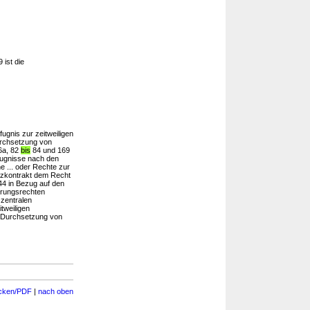
 ist die
fugnis zur zeitweiligen
urchsetzung von
6a, 82
bis
84 und 169
efugnisse nach den
 ... oder Rechte zur
anzkontrakt dem Recht
4 in Bezug auf den
erungsrechten
zentralen
itweiligen
r Durchsetzung von
cken/PDF
|
nach oben