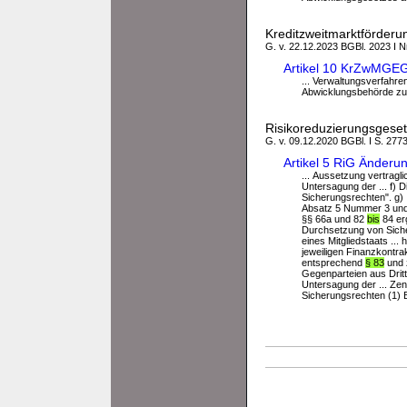
Kreditzweitmarktförderu
G. v. 22.12.2023 BGBl. 2023 I Nr
Artikel 10 KrZwMGEG
... Verwaltungsverfahr
Abwicklungsbehörde zur
Risikoreduzierungsgeset
G. v. 09.12.2020 BGBl. I S. 277
Artikel 5 RiG Änderu
... Aussetzung vertragl
Untersagung der ... f) D
Sicherungsrechten". g)
Absatz 5 Nummer 3 und 4
§§ 66a und 82
bis
84 er
Durchsetzung von Siche
eines Mitgliedstaats ..
jeweiligen Finanzkontr
entsprechend
§ 83
und 
Gegenparteien aus Drit
Untersagung der ... Zent
Sicherungsrechten (1) Be