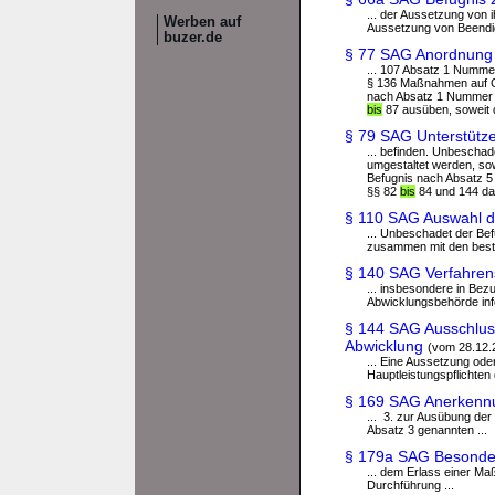
... der Aussetzung von
Werben auf
Aussetzung von Beendi
buzer.de
§ 77 SAG Anordnung
... 107 Absatz 1 Nummer
§ 136 Maßnahmen auf G
nach Absatz 1 Nummer 2
bis
87 ausüben, soweit di
§ 79 SAG Unterstüt
... befinden. Unbescha
umgestaltet werden, so
Befugnis nach Absatz 5 n
§§ 82
bis
84 und 144 das
§ 110 SAG Auswahl 
... Unbeschadet der Be
zusammen mit den bestel
§ 140 SAG Verfahren
... insbesondere in Bez
Abwicklungsbehörde info
§ 144 SAG Ausschluss
Abwicklung
(vom 28.12.
... Eine Aussetzung o
Hauptleistungspflichten d
§ 169 SAG Anerkennu
... 3. zur Ausübung de
Absatz 3 genannten ...
§ 179a SAG Besondere
... dem Erlass einer M
Durchführung ...