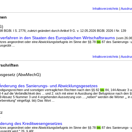
Inhaltsverzeichnis
|
Ausdru
rmen
G)
8 BGBl. I S. 2776; zuletzt geändert durch Artikel 9 G. v. 12.05.2026 BGBl. 2026 I Nr. 139
verfahren in den Staaten des Europäischen Wirtschaftsraums
(vom 26.06
etzes angeordnet oder eine Abwicklungsbefugnis im Sinne der §§ 78
bis
87 des Sanierungs- 
sgeübt ...
Inhaltsverzeichnis
|
Ausdru
schriften
usgesetz (AbwMechG)
Änderung des Sanierungs- und Abwicklungsgesetzes
ndigungsrechten und sonstigen vertraglichen Rechten nach den §§ 82
bis
84, 144 Absatz 3 
 auf die Verbindlichkeit des ... und 2. sich mit einer in Ausübung der Befugnisse nach den 
9 Absatz 5 Nummer 3 und 4 ergehenden Aussetzung von ... „neben" werden die Wörter „, in d
rbereitung" eingefügt. bb) Das Wort ...
tz
1
derung des Kreditwesengesetzes
etzes angeordnet oder eine Abwicklungsbefugnis im Sinne der §§ 78
bis
87 des Sanierungs- 
geübt wird." 26. § 46f ...