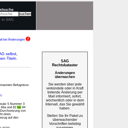
extsuche
r in SAG
il bei Änderungen
AG selbst
,
en Titeln
.
SAG
Rechtskataster
Änderungen
überwachen
Sie werden über jede
enannten Befugnisse.
verkündete oder in Kraft
tretende Änderung per
n
Mail informiert, sofort,
wöchentlich oder in dem
bsatz 5 Nummer 3
Intervall, das Sie gewählt
§§ 66a und 82
bis
84
haben.
r Durchsetzung von
ht eines
Stellen Sie Ihr Paket zu
Bezug auf den
überwachender
Vorschriften beliebig
zusammen.