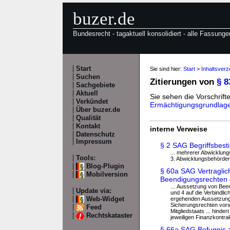
buzer.de
Bundesrecht - tagaktuell konsolidiert - alle Fassunge
Start
Sie sind hier:
Start
>
Inhaltsver
Suchen
Zitierungen von
§ 
Sachgebiete
Aktuell
Sie sehen die Vorschrifte
Verkündet
Ermächtigungsgrundlag
Über buzer.de
Qualität
Kontakt
interne Verweise
Datenschutz
Impressum
§ 2 SAG Begriffsbes
... mehrerer Abwicklung
Tools:
3. Abwicklungsbehörden 
Blog-Plugin
§ 60a SAG Vertragli
Mobilversion
Beendigungsrechten
... Aussetzung von Bee
Update via:
und 4 auf die Verbindli
Web-Widget
ergehenden Aussetzung 
Sicherungsrechten vorse
Feed
Mitgliedstaats ... hind
Rechtskataster
jeweiligen Finanzkontrak
§ 66a SAG Befugnis z