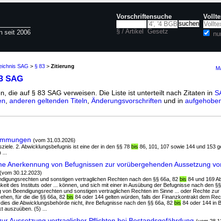
Vorschriftensuche
Vollt
§ / Artikel
Gesetz
n seit 2006
nu
zeichnis SAG
>
§ 83
>
Zitierung
Ma
83 SAG
n, die auf § 83 SAG verweisen. Die Liste ist unterteilt nach Zitaten in
S
en
,
anderen geltenden Titeln
,
Änderungsvorschriften
und in
aufgehoben
timmungen
(vom 31.03.2026)
sziele. 2. Abwicklungsbefugnis ist eine der in den §§ 78
bis
86, 101, 107 sowie 144 und 153 g
...
che Anerkennung von Befugnissen zur vorübergehenden Aussetzung vo
(vom 30.12.2023)
ndigungsrechten und sonstigen vertraglichen Rechten nach den §§ 66a, 82
bis
84 und 169 A
chkeit des Instituts oder ... können, und sich mit einer in Ausübung der Befugnisse nach den 
von Beendigungsrechten und sonstigen vertraglichen Rechten im Sinne ... oder Rechte zu
hen, für die die §§ 66a, 82
bis
84 oder 144 gelten würden, falls der Finanzkontrakt dem Rec
ert dies die Abwicklungsbehörde nicht, ihre Befugnisse nach den §§ 66a, 82
bis
84 oder 144 in 
t auszuüben. (5) ...
ur Aussetzung vertraglicher Pflichten bei Bestandsgefährdung