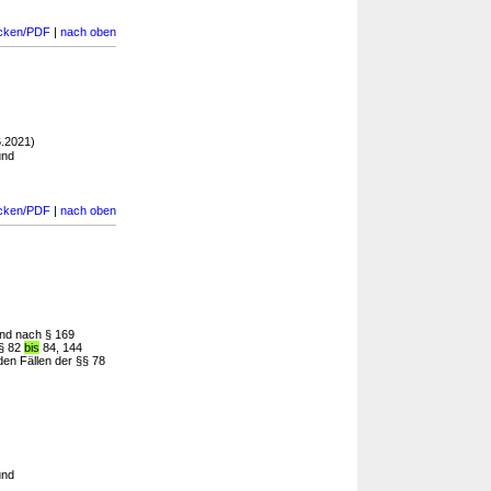
cken/PDF
|
nach oben
.2021)
und
cken/PDF
|
nach oben
und nach § 169
§§ 82
bis
84, 144
en Fällen der §§ 78
und