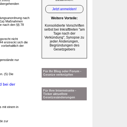
2.2020)
übergehenden
Jetzt anmelden!
klungsanordnung nach
Weitere Vorteile:
 (1a) Maßnahmen
se nach den §§ 78
Konsolidierte Vorschriften
selbst bei Inkrafttreten "am
Tage nach der
Verkündung", Synopse zu
gsrecht nicht
jeder Änderungen,
4 erstreckt sich die
Begründungen des
 vorbehaltlich der
Gesetzgebers
genstände nur
Für Ihr Blog oder Forum -
. (5) Die
Gesetze verknüpfen
d bei der
Für Ihre Internetseite -
Ticker aktuellste
Gesetzesänderungen
s mit einem in
de zur