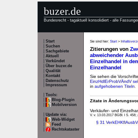
buzer.de
Bundesrecht - tagaktuell konsolidiert - alle Fassunge
Start
Sie sind hier:
Start
>
Inhaltsver
Suchen
Zitierungen von
Zwe
Sachgebiete
abweichender Ausb
Aktuell
Einzelhandel in de
Verkündet
Über buzer.de
Einzelhandel
Qualität
Kontakt
Sie sehen die Vorschrift
Datenschutz
EinzHdlErProbVÄndV sel
Impressum
in
aufgehobenen Titeln
.
Tools:
Blog-Plugin
Zitate in Änderungsvor
Mobilversion
Verkäufer- und Einzelh
Update via:
V. v. 13.03.2017 BGBl. I S. 458; 
Web-Widget
§ 31 VerkEHKflAusbV I
Feed
Rechtskataster