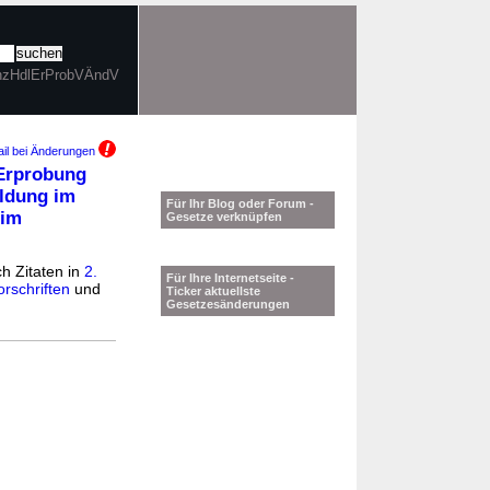
EinzHdlErProbVÄndV
il bei Änderungen
 Erprobung
ldung im
Für Ihr Blog oder Forum -
 im
Gesetze verknüpfen
ch Zitaten in
2.
Für Ihre Internetseite -
rschriften
und
Ticker aktuellste
Gesetzesänderungen