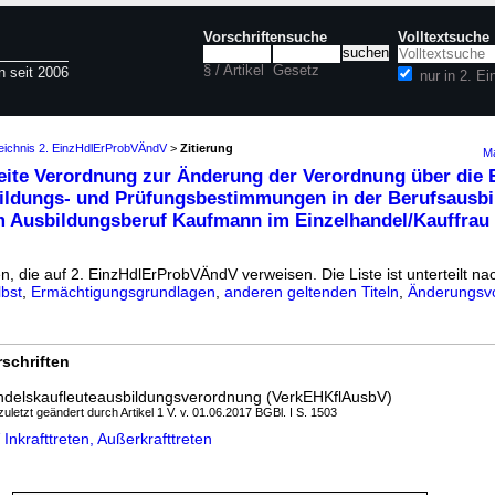
Vorschriftensuche
Volltextsuche
§ / Artikel
Gesetz
n seit 2006
nur in 2. 
zeichnis 2. EinzHdlErProbVÄndV
>
Zitierung
Ma
ite Verordnung zur Änderung der Verordnung über die
ildungs- und Prüfungsbestimmungen in der Berufsausbi
m Ausbildungsberuf Kaufmann im Einzelhandel/Kauffrau
en, die auf 2. EinzHdlErProbVÄndV verweisen. Die Liste ist unterteilt na
bst
,
Ermächtigungsgrundlagen
,
anderen geltenden Titeln
,
Änderungsvo
schriften
andelskaufleuteausbildungsverordnung (VerkEHKflAusbV)
zuletzt geändert durch Artikel 1 V. v. 01.06.2017 BGBl. I S. 1503
nkrafttreten, Außerkrafttreten