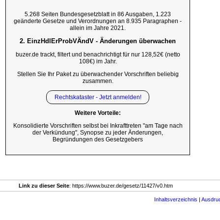
5.268 Seiten Bundesgesetzblatt in 86 Ausgaben, 1.223
geänderte Gesetze und Verordnungen an 8.935 Paragraphen -
allein im Jahre 2021.
2. EinzHdlErProbVÄndV - Änderungen überwachen
buzer.de trackt, filtert und benachrichtigt für nur 128,52€ (netto
108€) im Jahr.
Stellen Sie Ihr Paket zu überwachender Vorschriften beliebig
zusammen.
Rechtskataster - Jetzt anmelden!
Weitere Vorteile:
Konsolidierte Vorschriften selbst bei Inkrafttreten "am Tage nach
der Verkündung", Synopse zu jeder Änderungen,
Begründungen des Gesetzgebers
Link zu dieser Seite
: https://www.buzer.de/gesetz/11427/v0.htm
Inhaltsverzeichnis
|
Ausdru