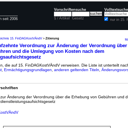
Vorschriftensuche
Volltextsuche
§ / Artikel
Gesetz
n seit 2006
nur in 15
zeichnis 15. FinDAGKostVÄndV
>
Zitierung
Ma
fzehnte Verordnung zur Änderung der Verordnung über
hren und die Umlegung von Kosten nach dem
ngsaufsichtsgesetz
en, die auf 15. FinDAGKostVÄndV verweisen. Die Liste ist unterteilt nac
t
,
Ermächtigungsgrundlagen
,
anderen geltenden Titeln
,
Änderungsvors
schriften
zur Änderung der Verordnung über die Erhebung von Gebühren und 
ienstleistungsaufsichtsgesetz
GKostVÄndV