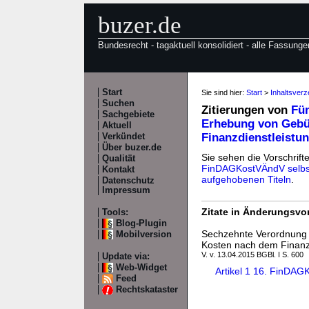
buzer.de
Bundesrecht - tagaktuell konsolidiert - alle Fassunge
Start
Sie sind hier:
Start
>
Inhaltsver
Suchen
Zitierungen von
Fün
Sachgebiete
Erhebung von Gebü
Aktuell
Finanzdienstleistu
Verkündet
Über buzer.de
Sie sehen die Vorschrift
Qualität
FinDAGKostVÄndV selbs
Kontakt
aufgehobenen Titeln
.
Datenschutz
Impressum
Zitate in Änderungsvor
Tools:
Blog-Plugin
Sechzehnte Verordnung 
Mobilversion
Kosten nach dem Finanzd
V. v. 13.04.2015 BGBl. I S. 600
Update via:
Web-Widget
Artikel 1 16. FinDA
Feed
Rechtskataster