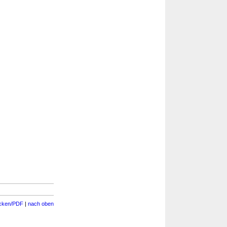
cken/PDF
|
nach oben