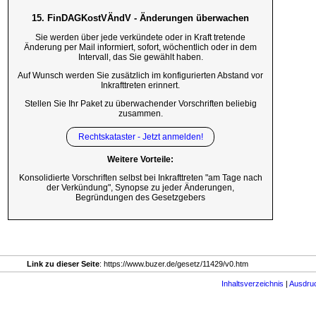
15. FinDAGKostVÄndV - Änderungen überwachen
Sie werden über jede verkündete oder in Kraft tretende
Änderung per Mail informiert, sofort, wöchentlich oder in dem
Intervall, das Sie gewählt haben.
Auf Wunsch werden Sie zusätzlich im konfigurierten Abstand vor
Inkrafttreten erinnert.
Stellen Sie Ihr Paket zu überwachender Vorschriften beliebig
zusammen.
Rechtskataster - Jetzt anmelden!
Weitere Vorteile:
Konsolidierte Vorschriften selbst bei Inkrafttreten "am Tage nach
der Verkündung", Synopse zu jeder Änderungen,
Begründungen des Gesetzgebers
Link zu dieser Seite
: https://www.buzer.de/gesetz/11429/v0.htm
Inhaltsverzeichnis
|
Ausdru