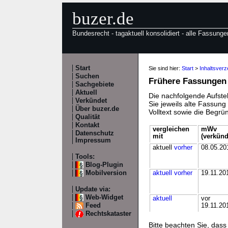
buzer.de
Bundesrecht - tagaktuell konsolidiert - alle Fassunge
Start
Sie sind hier:
Start
>
Inhaltsverz
Suchen
Frühere Fassungen
Sachgebiete
Aktuell
Die nachfolgende Aufstel
Verkündet
Sie jeweils alte Fassun
Über buzer.de
Volltext sowie die Begr
Qualität
Kontakt
vergleichen
mWv
Datenschutz
mit
(verkünd
Impressum
aktuell
vorher
08.05.20
Tools:
Blog-Plugin
Mobilversion
aktuell
vorher
19.11.20
Update via:
Web-Widget
aktuell
vor
Feed
19.11.20
Rechtskataster
Bitte beachten Sie, da