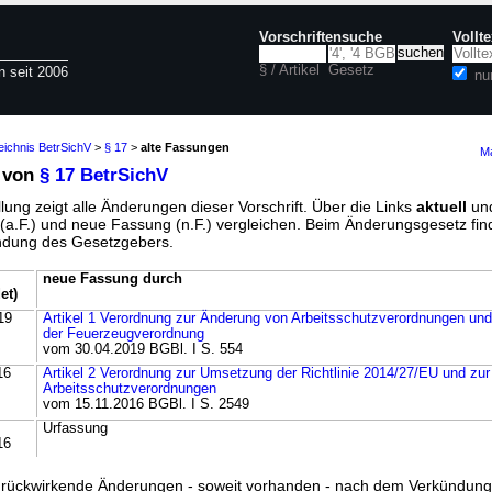
Vorschriftensuche
Vollt
§ / Artikel
Gesetz
n seit 2006
nu
eichnis BetrSichV
>
§ 17
>
alte Fassungen
Ma
 von
§ 17 BetrSichV
lung zeigt alle Änderungen dieser Vorschrift. Über die Links
aktuell
un
g (a.F.) und neue Fassung (n.F.) vergleichen. Beim Änderungsgesetz fi
ündung des Gesetzgebers.
neue Fassung durch
et)
19
Artikel 1 Verordnung zur Änderung von Arbeitsschutzverordnungen un
der Feuerzeugverordnung
vom 30.04.2019 BGBl. I S. 554
16
Artikel 2 Verordnung zur Umsetzung der Richtlinie 2014/27/EU und zu
Arbeitsschutzverordnungen
vom 15.11.2016 BGBl. I S. 2549
Urfassung
16
ss rückwirkende Änderungen - soweit vorhanden - nach dem Verkündun