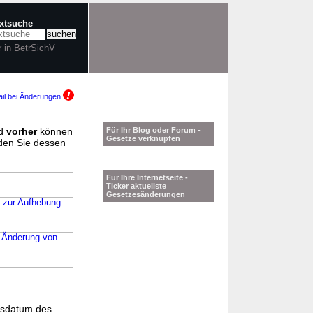
extsuche
r in BetrSichV
il bei Änderungen
d
vorher
können
Für Ihr Blog oder Forum -
Gesetze verknüpfen
nden Sie dessen
Für Ihre Internetseite -
Ticker aktuellste
Gesetzesänderungen
d zur Aufhebung
r Änderung von
gsdatum des