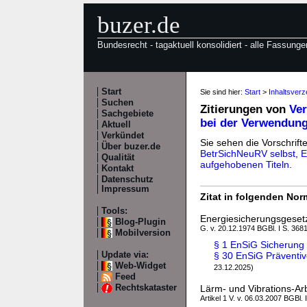
buzer.de
Bundesrecht - tagaktuell konsolidiert - alle Fassunge
Start
Sie sind hier:
Start
>
Inhaltsver
Suchen
Zitierungen von
Ver
Sachgebiete
bei der Verwendung
Aktuell
Verkündet
Sie sehen die Vorschrifte
Über buzer.de
BetrSichNeuRV selbst
,
E
Qualität
aufgehobenen Titeln
.
Kontakt
Datenschutz
Impressum
Zitat in folgenden No
Tools:
Energiesicherungsgeset
Blog-Plugin
G. v. 20.12.1974 BGBl. I S. 3681
Mobilversion
§ 1 EnSiG Sicherung
Update via:
§ 30 EnSiG Präventi
Web-Widget
23.12.2025)
Feed
Rechtskataster
Lärm- und Vibrations-Ar
Artikel 1 V. v. 06.03.2007 BGBl. 