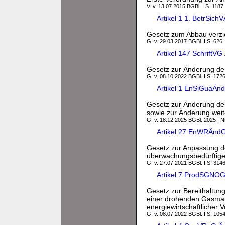
V. v. 13.07.2015 BGBl. I S. 1187
Artikel 1 1. BetrSic
Gesetz zum Abbau verzi
G. v. 29.03.2017 BGBl. I S. 626
Artikel 147 SchriftV
Gesetz zur Änderung des
G. v. 08.10.2022 BGBl. I S. 172
Artikel 1 EnSiGuaÄn
Gesetz zur Änderung des
sowie zur Änderung weite
G. v. 18.12.2025 BGBl. 2025 I N
Artikel 27 EnWRÄndG
Gesetz zur Anpassung d
überwachungsbedürftig
G. v. 27.07.2021 BGBl. I S. 314
Artikel 7 ProdSGNOG
Gesetz zur Bereithaltun
einer drohenden Gasman
energiewirtschaftlicher V
G. v. 08.07.2022 BGBl. I S. 1054