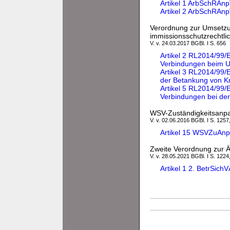
Artikel 1 ArbSchRAn
Artikel 2 ArbSchRAnp
Verordnung zur Umsetzu
immissionsschutzrechtli
V. v. 24.03.2017 BGBl. I S. 656
Artikel 2 RL2014/99/
Verbindungen beim Um
Artikel 3 RL2014/99
der Betankung von K
Artikel 5 RL2014/99/
Verbindungen bei der
WSV-Zuständigkeitsanp
V. v. 02.06.2016 BGBl. I S. 1257
Artikel 15 WSVZuAnp
Zweite Verordnung zur Ä
V. v. 28.05.2021 BGBl. I S. 1224
Artikel 1 2. BetrSic