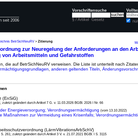
Vorschriftensuche
Vollt
§ / Artikel
Gesetz
n seit 2006
nu
zeichnis BetrSichNeuRV
>
Zitierung
Ma
ordnung zur Neuregelung der Anforderungen an den Arb
 von Arbeitsmitteln und Gefahrstoffen
n, die auf BetrSichNeuRV verweisen. Die Liste ist unterteilt nach Zitate
rmächtigungsgrundlagen
,
anderen geltenden Titeln
,
Änderungsvorschri
rmen
z (EnSiG)
; zuletzt geändert durch Artikel 7 G. v. 11.03.2026 BGBl. 2026 I Nr. 66
 der Energieversorgung; Verordnungsermächtigung
(vom 13.10.2022)
ve Maßnahmen zur Vermeidung eines Krisenfalls; Verordnungsermächt
beitsschutzverordnung (LärmVibrationsArbSchV)
I S. 261; zuletzt geändert durch Artikel 3 V. v. 21.07.2021 BGBl. I S. 3115