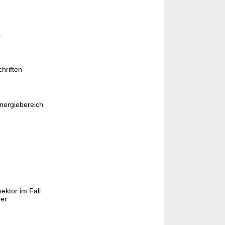
s
hriften
nergiebereich
ektor im Fall
rer