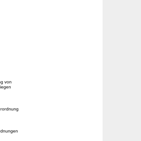
ng von
liegen
erordnung
ordnungen