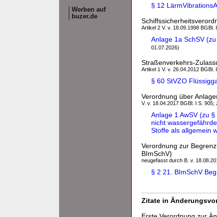
§ 12 LärmVibrationsA
Werben auf
buzer.de
Schiffssicherheitsveror
Artikel 2 V. v. 18.09.1998 BGBl. 
Anlage 1a SchSV (zu 
01.07.2026)
Straßenverkehrs-Zulas
Artikel 1 V. v. 26.04.2012 BGBl. 
§ 60 StVZO Flüssigg
Verordnung über Anlag
V. v. 18.04.2017 BGBl. I S. 905;
Anlage 1 AwSV (zu § 
nicht wassergefährd
Stoffe als allgemein
Verordnung zur Begrenzu
BImSchV)
neugefasst durch B. v. 18.08.201
§ 2 21. BImSchV Beg
Zitate in Änderungsvor
Erste Verordnung zur Än