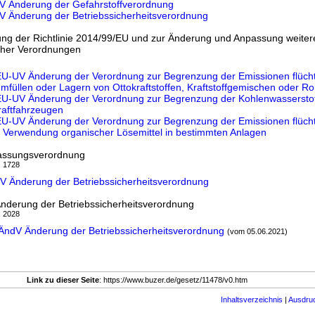
pV Änderung der Gefahrstoffverordnung
V Änderung der Betriebssicherheitsverordnung
ng der Richtlinie 2014/99/EU und zur Änderung und Anpassung weiter
cher Verordnungen
EU-UV Änderung der Verordnung zur Begrenzung der Emissionen flücht
füllen oder Lagern von Ottokraftstoffen, Kraftstoffgemischen oder R
/EU-UV Änderung der Verordnung zur Begrenzung der Kohlenwasserstof
raftfahrzeugen
EU-UV Änderung der Verordnung zur Begrenzung der Emissionen flücht
 Verwendung organischer Lösemittel in bestimmten Anlagen
assungsverordnung
, 1728
V Änderung der Betriebssicherheitsverordnung
nderung der Betriebssicherheitsverordnung
, 2028
hVÄndV Änderung der Betriebssicherheitsverordnung
(vom 05.06.2021)
Link zu dieser Seite
: https://www.buzer.de/gesetz/11478/v0.htm
Inhaltsverzeichnis
|
Ausdru