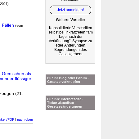
.2021)
Jetzt anmelden!
Weitere Vorteile:
 Fällen
(vom
Konsolidierte Vorschriften
selbst bei Inkrafttreten "am
Tage nach der
Verkündung", Synopse zu
jeder Änderungen,
Begründungen des
Gesetzgebers
nd Gemischen als
ender flüssiger
Für Ihr Blog oder Forum -
Gesetze verknüpfen
zeugen (21.
Für Ihre Internetseite -
Ticker aktuellste
Gesetzesänderungen
cken/PDF
|
nach oben