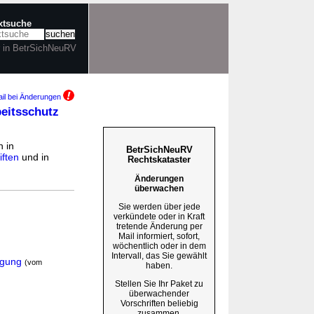
extsuche
r in BetrSichNeuRV
il bei Änderungen
eitsschutz
n in
BetrSichNeuRV
ften
und in
Rechtskataster
Änderungen
überwachen
Sie werden über jede
verkündete oder in Kraft
tretende Änderung per
Mail informiert, sofort,
wöchentlich oder in dem
Intervall, das Sie gewählt
igung
(vom
haben.
Stellen Sie Ihr Paket zu
überwachender
Vorschriften beliebig
zusammen.