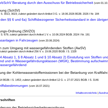
rbSchV Beratung durch den Ausschuss für Betriebssicherheit
(vom 01.10
dnung (SchSV)
I S. 3013, 3023; zuletzt geändert durch Artikel 3 G. v. 18.06.2026 BGBl. 2026 I Nr. 184
den §§ 6 und 6a) Schiffsbezogener Sicherheitsstandard in den übrigen
sungs-Ordnung (StVZO)
I S. 679; zuletzt geändert durch Artikel 1 V. v. 10.06.2024 BGBl. 2024 I Nr. 191
asanlagen in Fahrzeugen
(vom 20.06.2024)
en zum Umgang mit wassergefährdenden Stoffen (AwSV)
 zuletzt geändert durch Artikel 256 V. v. 19.06.2020 BGBl. I S. 1328
4 Absatz 1, § 8 Absatz 1 und § 10 Absatz 2) Einstufung von Stoffen u
end und in Wassergefährdungsklassen (WGK); Bestimmung aufschwimm
 wassergefährdend
ng der Kohlenwasserstoffemissionen bei der Betankung von Kraftfahr
4 BGBl. I S. 1453; zuletzt geändert durch Artikel 12 G. v. 27.07.2021 BGBl. I S. 3146
riffsbestimmungen
(vom 16.07.2021)
Inhaltsverzeichnis
|
Ausdru
schriften
derung der Betriebssicherheitsverordnung