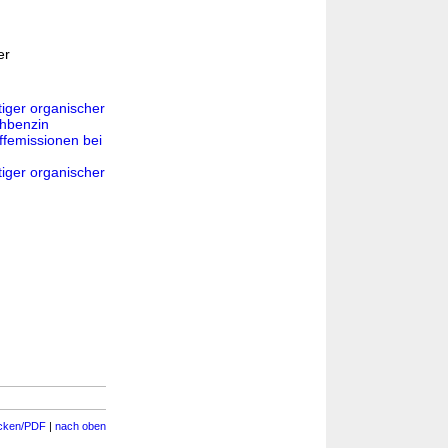
er
iger organischer
ohbenzin
femissionen bei
iger organischer
cken/PDF
|
nach oben