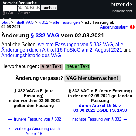
Vorschriftensuche
buzer.de
Normalansicht
§ / Art.
Gesetz
Volltextsuche
Start
>
Inhalt VAG
>
§ 332
>
alle Fassungen
>
a.F. Fassung ab
02.08.2021
Änderungsalarm
nur in VAG
Änderung
§ 332 VAG
vom 02.08.2021
Ähnliche Seiten:
weitere Fassungen von § 332 VAG
,
alle
Änderungen durch Artikel 16 FoStoG am 2. August 2021
und
Änderungshistorie des VAG
Hervorhebungen:
alter Text
,
neuer Text
Änderung verpasst?
VAG hier überwachen!
§ 332 VAG a.F. (alte
§ 332 VAG n.F. (neue Fassung)
Fassung)
in der am 02.08.2021 geltenden
in der vor dem 02.08.2021
Fassung
geltenden Fassung
durch Artikel 16 G. v.
03.06.2021 BGBl. I S. 1498
←
→
frühere Fassung von § 332
nächste Fassung von § 332
←
vorherige Änderung durch
Artikel 16