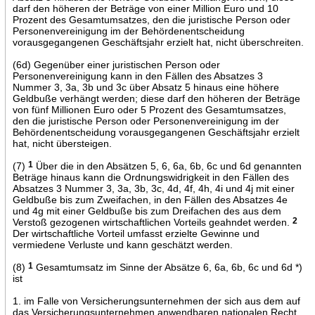
darf den höheren der Beträge von einer Million Euro und 10
Prozent des Gesamtumsatzes, den die juristische Person oder
Personenvereinigung im der Behördenentscheidung
vorausgegangenen Geschäftsjahr erzielt hat, nicht überschreiten.
(6d) Gegenüber einer juristischen Person oder
Personenvereinigung kann in den Fällen des Absatzes 3
Nummer 3, 3a, 3b und 3c über Absatz 5 hinaus eine höhere
Geldbuße verhängt werden; diese darf den höheren der Beträge
von fünf Millionen Euro oder 5 Prozent des Gesamtumsatzes,
den die juristische Person oder Personenvereinigung im der
Behördenentscheidung vorausgegangenen Geschäftsjahr erzielt
hat, nicht übersteigen.
(7)
1
Über die in den Absätzen 5, 6, 6a, 6b, 6c und 6d genannten
Beträge hinaus kann die Ordnungswidrigkeit in den Fällen des
Absatzes 3 Nummer 3, 3a, 3b, 3c, 4d, 4f, 4h, 4i und 4j mit einer
Geldbuße bis zum Zweifachen, in den Fällen des Absatzes 4e
und 4g mit einer Geldbuße bis zum Dreifachen des aus dem
Verstoß gezogenen wirtschaftlichen Vorteils geahndet werden.
2
Der wirtschaftliche Vorteil umfasst erzielte Gewinne und
vermiedene Verluste und kann geschätzt werden.
(8)
1
Gesamtumsatz im Sinne der Absätze 6, 6a, 6b, 6c und 6d *)
ist
1. im Falle von Versicherungsunternehmen der sich aus dem auf
das Versicherungsunternehmen anwendbaren nationalen Recht