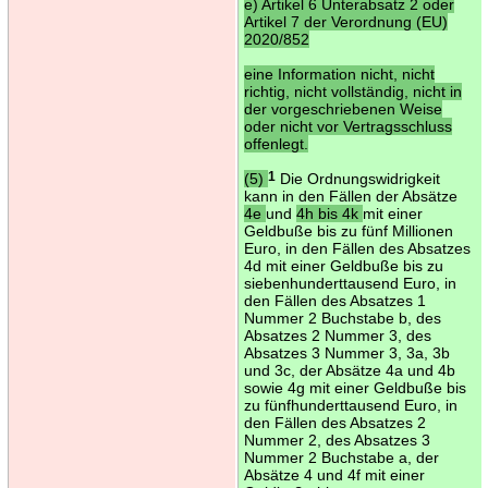
e) Artikel 6 Unterabsatz 2 oder
Artikel 7 der Verordnung (EU)
2020/852
eine Information nicht, nicht
richtig, nicht vollständig, nicht in
der vorgeschriebenen Weise
oder nicht vor Vertragsschluss
offenlegt.
(5)
1
Die Ordnungswidrigkeit
kann in den Fällen der Absätze
4e
und
4h bis 4k
mit einer
Geldbuße bis zu fünf Millionen
Euro, in den Fällen des Absatzes
4d mit einer Geldbuße bis zu
siebenhunderttausend Euro, in
den Fällen des Absatzes 1
Nummer 2 Buchstabe b, des
Absatzes 2 Nummer 3, des
Absatzes 3 Nummer 3, 3a, 3b
und 3c, der Absätze 4a und 4b
sowie 4g mit einer Geldbuße bis
zu fünfhunderttausend Euro, in
den Fällen des Absatzes 2
Nummer 2, des Absatzes 3
Nummer 2 Buchstabe a, der
Absätze 4 und 4f mit einer