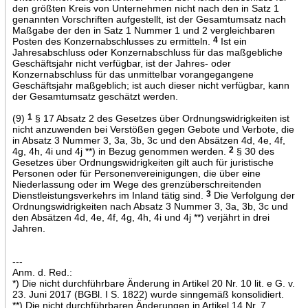
den größten Kreis von Unternehmen nicht nach den in Satz 1
genannten Vorschriften aufgestellt, ist der Gesamtumsatz nach
Maßgabe der den in Satz 1 Nummer 1 und 2 vergleichbaren
Posten des Konzernabschlusses zu ermitteln.
4
Ist ein
Jahresabschluss oder Konzernabschluss für das maßgebliche
Geschäftsjahr nicht verfügbar, ist der Jahres- oder
Konzernabschluss für das unmittelbar vorangegangene
Geschäftsjahr maßgeblich; ist auch dieser nicht verfügbar, kann
der Gesamtumsatz geschätzt werden.
(9)
1
§ 17 Absatz 2 des Gesetzes über Ordnungswidrigkeiten ist
nicht anzuwenden bei Verstößen gegen Gebote und Verbote, die
in Absatz 3 Nummer 3, 3a, 3b, 3c und den Absätzen 4d, 4e, 4f,
4g, 4h, 4i und 4j **) in Bezug genommen werden.
2
§ 30 des
Gesetzes über Ordnungswidrigkeiten gilt auch für juristische
Personen oder für Personenvereinigungen, die über eine
Niederlassung oder im Wege des grenzüberschreitenden
Dienstleistungsverkehrs im Inland tätig sind.
3
Die Verfolgung der
Ordnungswidrigkeiten nach Absatz 3 Nummer 3, 3a, 3b, 3c und
den Absätzen 4d, 4e, 4f, 4g, 4h, 4i und 4j **) verjährt in drei
Jahren.
---
Anm. d. Red.:
*) Die nicht durchführbare Änderung in Artikel 20 Nr. 10 lit. e G. v.
23. Juni 2017 (BGBl. I S. 1822) wurde sinngemäß konsolidiert.
**) Die nicht durchführbaren Änderungen in Artikel 14 Nr. 7