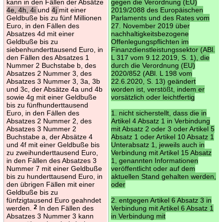
kann in den Fällen der Absätze
gegen die Verordnung (EU)
4e, 4h, 4i
und
4j
mit einer
2019/2088 des Europäischen
Geldbuße bis zu fünf Millionen
Parlaments und des Rates vom
Euro, in den Fällen des
27. November 2019 über
Absatzes 4d mit einer
nachhaltigkeitsbezogene
Geldbuße bis zu
Offenlegungspflichten im
siebenhunderttausend Euro, in
Finanzdienstleistungssektor (ABl.
den Fällen des Absatzes 1
L 317 vom 9.12.2019, S. 1), die
Nummer 2 Buchstabe b, des
durch die Verordnung (EU)
Absatzes 2 Nummer 3, des
2020/852 (ABl. L 198 vom
Absatzes 3 Nummer 3, 3a, 3b
22.6.2020, S. 13) geändert
und 3c, der Absätze 4a und 4b
worden ist, verstößt, indem er
sowie 4g mit einer Geldbuße
vorsätzlich oder leichtfertig
bis zu fünfhunderttausend
Euro, in den Fällen des
1. nicht sicherstellt, dass die in
Absatzes 2 Nummer 2, des
Artikel 4 Absatz 1 in Verbindung
Absatzes 3 Nummer 2
mit Absatz 2 oder 3 oder Artikel 5
Buchstabe a, der Absätze 4
Absatz 1 oder Artikel 10 Absatz 1
und 4f mit einer Geldbuße bis
Unterabsatz 1, jeweils auch in
zu zweihunderttausend Euro,
Verbindung mit Artikel 15 Absatz
in den Fällen des Absatzes 3
1, genannten Informationen
Nummer 7 mit einer Geldbuße
veröffentlicht oder auf dem
bis zu hunderttausend Euro, in
aktuellen Stand gehalten werden,
den übrigen Fällen mit einer
oder
Geldbuße bis zu
fünfzigtausend Euro geahndet
2. entgegen Artikel 6 Absatz 3 in
werden.
2
In den Fällen des
Verbindung mit Artikel 6 Absatz 1
Absatzes 3 Nummer 3 kann
in Verbindung mit