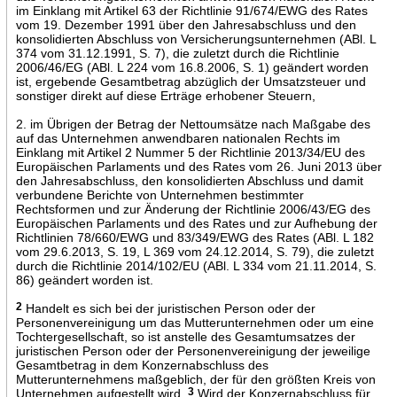
im Einklang mit Artikel 63 der Richtlinie 91/674/EWG des Rates
vom 19. Dezember 1991 über den Jahresabschluss und den
konsolidierten Abschluss von Versicherungsunternehmen (ABl. L
374 vom 31.12.1991, S. 7), die zuletzt durch die Richtlinie
2006/46/EG (ABl. L 224 vom 16.8.2006, S. 1) geändert worden
ist, ergebende Gesamtbetrag abzüglich der Umsatzsteuer und
sonstiger direkt auf diese Erträge erhobener Steuern,
2. im Übrigen der Betrag der Nettoumsätze nach Maßgabe des
auf das Unternehmen anwendbaren nationalen Rechts im
Einklang mit Artikel 2 Nummer 5 der Richtlinie 2013/34/EU des
Europäischen Parlaments und des Rates vom 26. Juni 2013 über
den Jahresabschluss, den konsolidierten Abschluss und damit
verbundene Berichte von Unternehmen bestimmter
Rechtsformen und zur Änderung der Richtlinie 2006/43/EG des
Europäischen Parlaments und des Rates und zur Aufhebung der
Richtlinien 78/660/EWG und 83/349/EWG des Rates (ABl. L 182
vom 29.6.2013, S. 19, L 369 vom 24.12.2014, S. 79), die zuletzt
durch die Richtlinie 2014/102/EU (ABl. L 334 vom 21.11.2014, S.
86) geändert worden ist.
2
Handelt es sich bei der juristischen Person oder der
Personenvereinigung um das Mutterunternehmen oder um eine
Tochtergesellschaft, so ist anstelle des Gesamtumsatzes der
juristischen Person oder der Personenvereinigung der jeweilige
Gesamtbetrag in dem Konzernabschluss des
Mutterunternehmens maßgeblich, der für den größten Kreis von
Unternehmen aufgestellt wird.
3
Wird der Konzernabschluss für